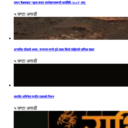
राष्ट्र बैङ्कद्वारा ‘खुला बजार कारोबारसम्बन्धी कार्यविधि २०८३’ लागू
५ घण्टा अगाडी
अन्तरिक्ष दौडको असर: चन्द्रमा बन्यो दुई लाख किलो फोहोरको डम्पिङ साइट
५ घण्टा अगाडी
भारतीय अभिनेता प्रदीप रावतको निधन
५ घण्टा अगाडी