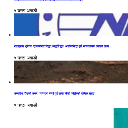
५ घण्टा अगाडी
भरतपुरमा भूमिगत प्रणालीबाट विद्युत् आपूर्ति सुरु, असोजभित्र पूर्ण सञ्चालनमा ल्याउने लक्ष्य
५ घण्टा अगाडी
अन्तरिक्ष दौडको असर: चन्द्रमा बन्यो दुई लाख किलो फोहोरको डम्पिङ साइट
५ घण्टा अगाडी