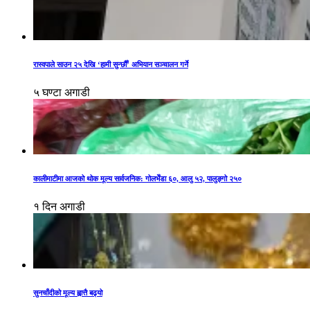
रास्वपाले साउन २५ देखि ‘हामी सुन्छौँ’ अभियान सञ्चालन गर्ने
५ घण्टा अगाडी
कालीमाटीमा आजको थोक मूल्य सार्वजनिक: गोलभेँडा ६०, आलु ५२, पालुङ्गो २५०
१ दिन अगाडी
सुनचाँदीको मूल्य ह्वात्तै बढ्यो