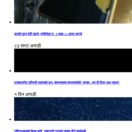
सुनको मूल्य फेरि बढ्यो, प्रतितोला रु. २ लाख ८८ हजार कट्यो
२३ घण्टा अगाडी
दरबारमार्गमा गुञ्जियो जात्राको धुन: क्यानभासमा बज्राचार्यको ‘उत्सव : इन दी रिदम अफ जात्रा’
१ दिन अगाडी
राष्ट्रियसभाको बैठक बस्दै, गृहमन्त्री गुरुङले जवाफ दिने कार्यसूची