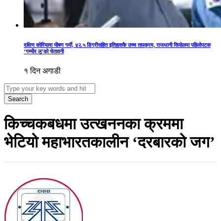
दक्षिण कोरियामा भीषण गर्मी, ४२.५ डिग्रीसहित इतिहासकै उच्च तापक्रम, राजधानी सियोलमा पहिलोपटक
‘गम्भीर लू’को चेतावनी
१ दिन अगाडी
Search
किच्चकबधमा उत्खननका क्रममा
भेटियो महाभारतकालीन ‘दरबारको जग’