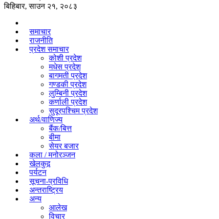
बिहिबार, साउन २१, २०८३
समाचार
राजनीति
प्रदेश समाचार
कोशी प्रदेश
मधेस प्रदेश
बागमती प्रदेश
गण्डकी प्रदेश
लुम्बिनी प्रदेश
कर्णाली प्रदेश
सुदूरपश्चिम प्रदेश
अर्थ/वाणिज्य
बैंक/बित्त
बीमा
सेयर बजार
कला / मनोरञ्जन
खेलकुद़़
पर्यटन
सूचना-प्रविधि
अन्तराष्ट्रिय
अन्य
आलेख
विचार