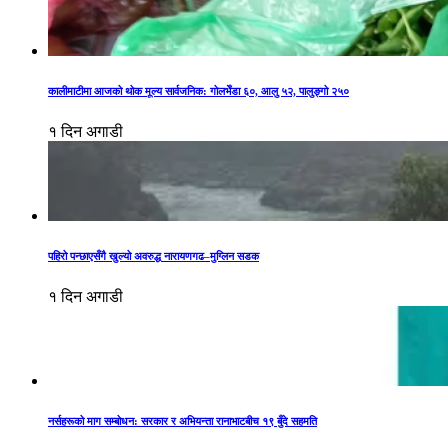
कालीमाटीमा आजको थोक मूल्य सार्वजनिक: गोलभेँडा ६०, आलु ५२, पालुङ्गो २५०
१ दिन अगाडी
पहिरो पन्छाएसँगै खुल्यो अवरुद्ध नारायणगढ–मुग्लिन सडक
१ दिन अगाडी
नर्सहरूको माग सम्बोधन: सरकार र अभियन्ता रानाभाटबीच १९ बुँदे सहमति