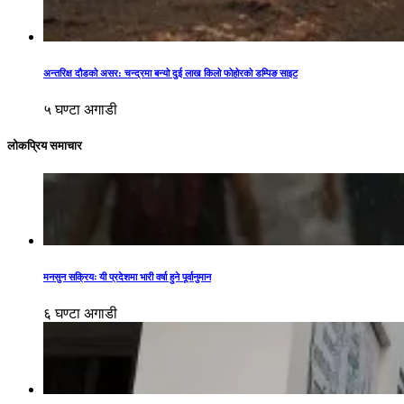
अन्तरिक्ष दौडको असर: चन्द्रमा बन्यो दुई लाख किलो फोहोरको डम्पिङ साइट
५ घण्टा अगाडी
लोकप्रिय समाचार
मनसुन सक्रियः यी प्रदेशमा भारी वर्षा हुने पूर्वानुमान
६ घण्टा अगाडी