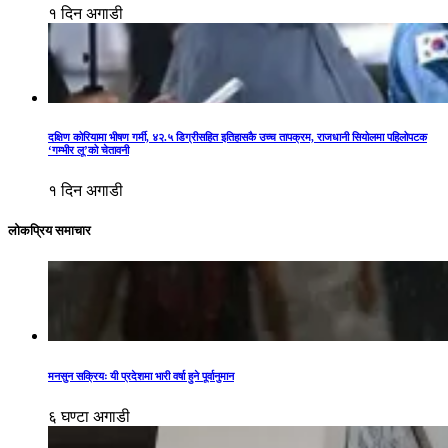
१ दिन अगाडी
दक्षिण कोरियामा भीषण गर्मी, ४२.५ डिग्रीसहित इतिहासकै उच्च तापक्रम, राजधानी सियोलमा पहिलोपटक
‘गम्भीर लू’को चेतावनी
१ दिन अगाडी
लोकप्रिय समाचार
मनसुन सक्रियः यी प्रदेशमा भारी वर्षा हुने पूर्वानुमान
६ घण्टा अगाडी