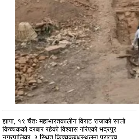
झापा, १९ चैतः महाभारतकालीन विराट राजाको सालो
किच्चकको दरबार रहेको विश्वास गरिएको भद्रपुर
नगरपालिका–३ स्थित किच्चकबधस्थलमा पुरातत्व