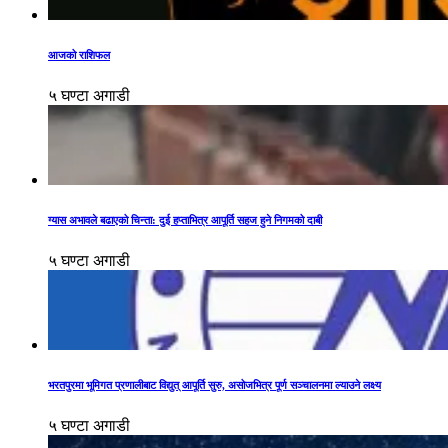
आजको राशिफल
५ घण्टा अगाडी
ग्यास अभावले बढाएको चिन्ता: दुई हप्ताभित्र आपूर्ति सहज हुने निगमको दाबी
५ घण्टा अगाडी
भरतपुरमा भूमिगत प्रणालीबाट विद्युत् आपूर्ति सुरु, असोजभित्र पूर्ण सञ्चालनमा ल्याउने लक्ष्य
५ घण्टा अगाडी