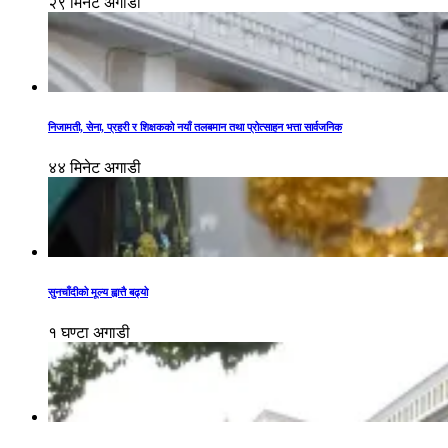
२९ मिनेट अगाडी
निजामती, सेना, प्रहरी र शिक्षकको नयाँ तलबमान तथा प्रोत्साहन भत्ता सार्वजनिक
४४ मिनेट अगाडी
सुनचाँदीको मूल्य ह्वात्तै बढ्यो
१ घण्टा अगाडी