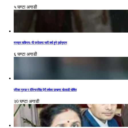
५ घण्टा अगाडी
मनसुन सक्रियः यी प्रदेशमा भारी वर्षा हुने पूर्वानुमान
६ घण्टा अगाडी
एरिका गुरुङ र दीपेन्द्रसिंह ऐरी वर्षका उत्कृष्ट खेलाडी घोषित
२0 घण्टा अगाडी