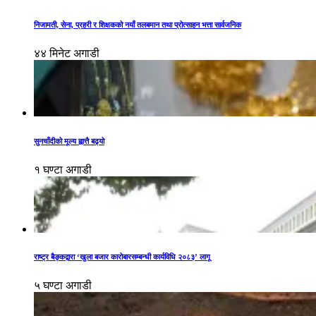
निजामती, सेना, प्रहरी र शिक्षकको नयाँ तलबमान तथा प्रोत्साहन भत्ता सार्वजनिक
४४ मिनेट अगाडी
सुनचाँदीको मूल्य ह्वात्तै बढ्यो
१ घण्टा अगाडी
राष्ट्र बैङ्कद्वारा ‘खुला बजार कारोबारसम्बन्धी कार्यविधि २०८३’ लागू
५ घण्टा अगाडी