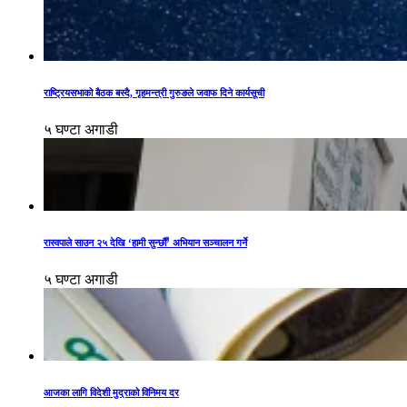
राष्ट्रियसभाको बैठक बस्दै, गृहमन्त्री गुरुङले जवाफ दिने कार्यसूची
५ घण्टा अगाडी
रास्वपाले साउन २५ देखि ‘हामी सुन्छौँ’ अभियान सञ्चालन गर्ने
५ घण्टा अगाडी
आजका लागि विदेशी मुद्राको विनिमय दर