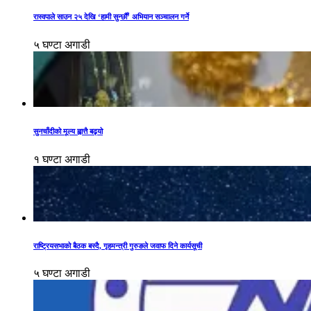
रास्वपाले साउन २५ देखि ‘हामी सुन्छौँ’ अभियान सञ्चालन गर्ने
५ घण्टा अगाडी
सुनचाँदीको मूल्य ह्वात्तै बढ्यो
१ घण्टा अगाडी
राष्ट्रियसभाको बैठक बस्दै, गृहमन्त्री गुरुङले जवाफ दिने कार्यसूची
५ घण्टा अगाडी