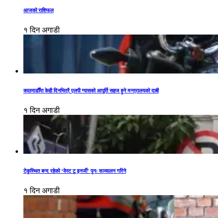
आजको राशिफल
१ दिन अगाडी
काठमाडौँमा केही दिनभित्रै एलपी ग्यासको आपूर्ति सहज हुने मन्त्रालयको दाबी
१ दिन अगाडी
टेकुस्थित बन्द रहेको ‘वेस्ट टू इनर्जी’ पुनः सञ्चालन गरिने
१ दिन अगाडी