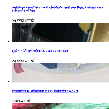
मन्त्रीपरिषद्को महत्त्वपूर्ण निर्णय : लगानी बोर्डको सीईओमा याङकी उक्याव नियुक्त, विश्वविद्यालय अनुदान
आयोगमा समेत नयाँ नेतृत्व
२१ घण्टा अगाडी
सुनको मूल्य फेरि बढ्यो, प्रतितोला रु. २ लाख ८८ हजार कट्यो
२३ घण्टा अगाडी
आजको विनिमय दर: अमेरिकी डलर १५२.९१, भारतीय रुपैयाँ १६०.१५ मा
१ दिन अगाडी