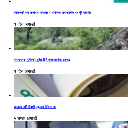
नर्सहरूको माग सम्बोधन: सरकार र अभियन्ता रानाभाटबीच १९ बुँदे सहमति
१ दिन अगाडी
नारायणगढ–मुग्लिनमा दुईतर्फी नै यातायात सेवा अवरुद्ध
१ दिन अगाडी
आजका लागि विदेशी मुद्राको विनिमय दर
५ घण्टा अगाडी