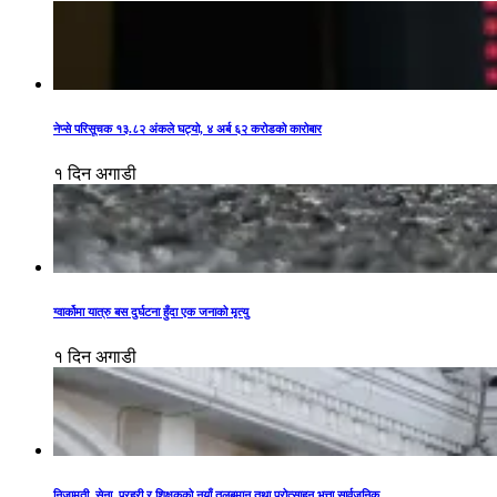
नेप्से परिसूचक १३.८२ अंकले घट्यो, ४ अर्ब ६२ करोडको कारोबार
१ दिन अगाडी
ग्वार्कोमा यात्रु बस दुर्घटना हुँदा एक जनाको मृत्यु
१ दिन अगाडी
निजामती, सेना, प्रहरी र शिक्षकको नयाँ तलबमान तथा प्रोत्साहन भत्ता सार्वजनिक