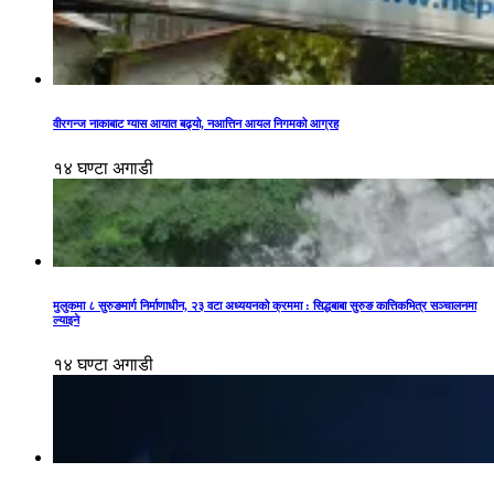
वीरगन्ज नाकाबाट ग्यास आयात बढ्यो, नआत्तिन आयल निगमको आग्रह
१४ घण्टा अगाडी
मुलुकमा ८ सुरुङमार्ग निर्माणाधीन, २३ वटा अध्ययनको क्रममा : सिद्धबाबा सुरुङ कात्तिकभित्र सञ्चालनमा
ल्याइने
१४ घण्टा अगाडी