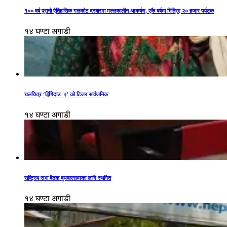
१०० वर्ष पुरानो ऐतिहासिक गलकोट दरबारमा मल्लकालीन आकर्षण, एकै वर्षमा भित्रिए २० हजार पर्यटक
१४ घण्टा अगाडी
चलचित्र ‘झिँगेदाउ–२’ को टिजर सार्वजनिक
१४ घण्टा अगाडी
राष्ट्रिय सभा बैठक बुधबारसम्मका लागि स्थगित
१४ घण्टा अगाडी