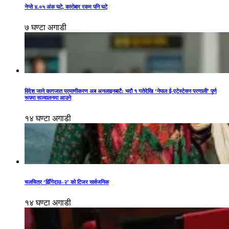
नेप्से ४.०५ अंक घटे, कारोबार रकम पनि घटे
७ घण्टा अगाडी
विदेश जाने कागजात प्रमाणीकरण अब अनलाइनबाटै: भदौ १ गतेदेखि ‘नेपाल ई-एटेस्टेसन प्रणाली’ पूर्ण
रूपमा सञ्चालनमा आउने
१४ घण्टा अगाडी
चलचित्र ‘झिँगेदाउ–२’ को टिजर सार्वजनिक
१४ घण्टा अगाडी