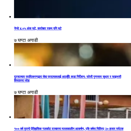
नेप्से ४.०५ अंक घटे, कारोबार रकम पनि घटे
७ घण्टा अगाडी
दूरसञ्चार प्राधिकरणद्वारा सेवा प्रदायकलाई आठबुँदे कडा निर्देशन: फोजी गुणस्तर सुधार र फाइभजी
विस्तारमा जोड
७ घण्टा अगाडी
१०० वर्ष पुरानो ऐतिहासिक गलकोट दरबारमा मल्लकालीन आकर्षण, एकै वर्षमा भित्रिए २० हजार पर्यटक