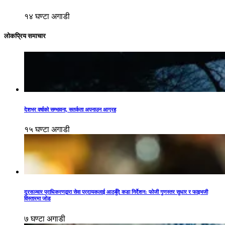
१४ घण्टा अगाडी
लोकप्रिय समाचार
देशभर वर्षाको सम्भावना, सतर्कता अपनाउन आग्रह
१५ घण्टा अगाडी
दूरसञ्चार प्राधिकरणद्वारा सेवा प्रदायकलाई आठबुँदे कडा निर्देशन: फोजी गुणस्तर सुधार र फाइभजी
विस्तारमा जोड
७ घण्टा अगाडी