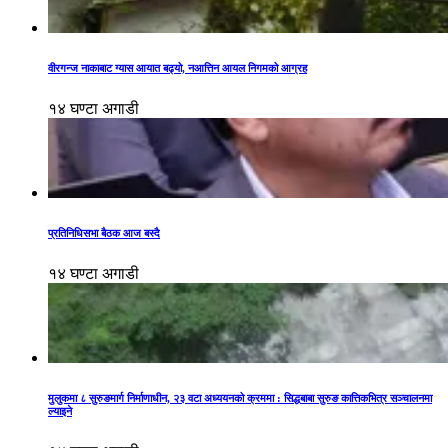
वीरगन्ज नाकाबाट ग्यास आयात बढ्यो, नआत्तिन आयल निगमको आग्रह
१४ घण्टा अगाडी
प्रतिनिधिसभा बैठक आज बस्दै
१४ घण्टा अगाडी
मुलुकमा ८ सुरुङमार्ग निर्माणाधीन, २३ वटा अध्ययनको क्रममा : सिद्धबाबा सुरुङ कात्तिकभित्र सञ्चालनमा
ल्याइने