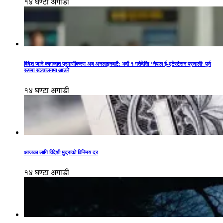
१४ घण्टा अगाडी
विदेश जाने कागजात प्रमाणीकरण अब अनलाइनबाटै: भदौ १ गतेदेखि ‘नेपाल ई-एटेस्टेसन प्रणाली’ पूर्ण
रूपमा सञ्चालनमा आउने
१४ घण्टा अगाडी
आजका लागि विदेशी मुद्राको विनिमय दर
१४ घण्टा अगाडी