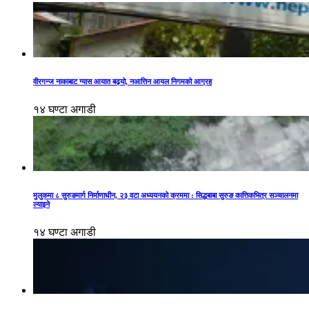
वीरगन्ज नाकाबाट ग्यास आयात बढ्यो, नआत्तिन आयल निगमको आग्रह
१४ घण्टा अगाडी
मुलुकमा ८ सुरुङमार्ग निर्माणाधीन, २३ वटा अध्ययनको क्रममा : सिद्धबाबा सुरुङ कात्तिकभित्र सञ्चालनमा
ल्याइने
१४ घण्टा अगाडी