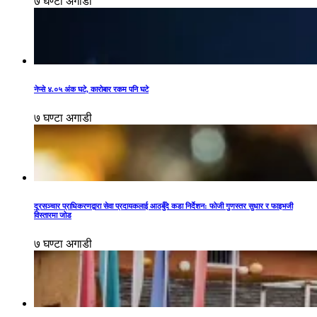
७ घण्टा अगाडी
नेप्से ४.०५ अंक घटे, कारोबार रकम पनि घटे
७ घण्टा अगाडी
दूरसञ्चार प्राधिकरणद्वारा सेवा प्रदायकलाई आठबुँदे कडा निर्देशन: फोजी गुणस्तर सुधार र फाइभजी
विस्तारमा जोड
७ घण्टा अगाडी