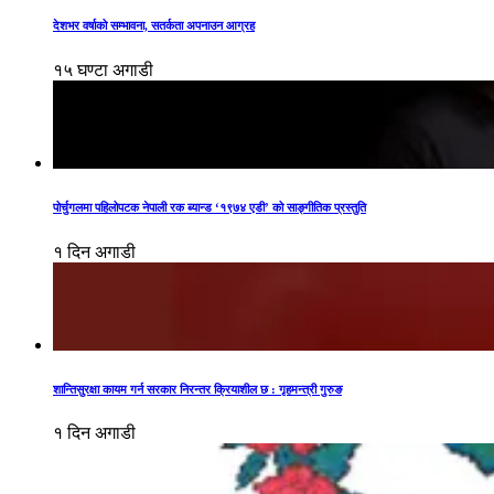
देशभर वर्षाको सम्भावना, सतर्कता अपनाउन आग्रह
१५ घण्टा अगाडी
पोर्चुगलमा पहिलोपटक नेपाली रक ब्यान्ड ‘१९७४ एडी’ को साङ्गीतिक प्रस्तुति
१ दिन अगाडी
शान्तिसुरक्षा कायम गर्न सरकार निरन्तर क्रियाशील छ : गृहमन्त्री गुरुङ
१ दिन अगाडी