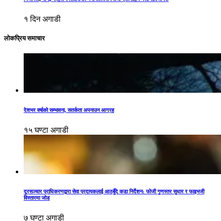
१ दिन अगाडी
लोकप्रिय समाचार
देशभर वर्षाको सम्भावना, सतर्कता अपनाउन आग्रह
१५ घण्टा अगाडी
दूरसञ्चार प्राधिकरणद्वारा सेवा प्रदायकलाई आठबुँदे कडा निर्देशन: फोजी गुणस्तर सुधार र फाइभजी
विस्तारमा जोड
७ घण्टा अगाडी