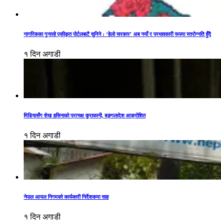
नागरिकका गुनासो एकीकृत पोर्टलबाटै सुनिने : ‘हेलो सरकार’ अब नयाँ र प्रभावकारी रूपमा स्तरोन्नति हुँदै
१ दिन अगाडी
मिडियासँग शेख हसिनाको प्रत्यक्ष कुराकानी, बङ्गलादेश आक्रोशित
१ दिन अगाडी
नेपाल आयल निगमको कार्यकारी निर्देशकमा साह
१ दिन अगाडी