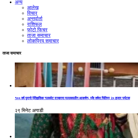
अन्य
आलेख
विचार
अन्तर्वार्ता
राशिफल
फोटो फिचर
ताजा समाचार
लोकप्रिय समाचार
ताजा समाचार
१०० वर्ष पुरानो ऐतिहासिक गलकोट दरबारमा मल्लकालीन आकर्षण, एकै वर्षमा भित्रिए २० हजार पर्यटक
२९ मिनेट अगाडी