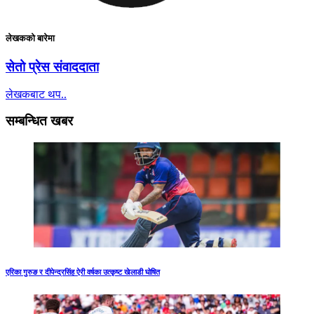
लेखकको बारेमा
सेतो प्रेस संवाददाता
लेखकबाट थप..
सम्बन्धित खबर
एरिका गुरुङ र दीपेन्द्रसिंह ऐरी वर्षका उत्कृष्ट खेलाडी घोषित