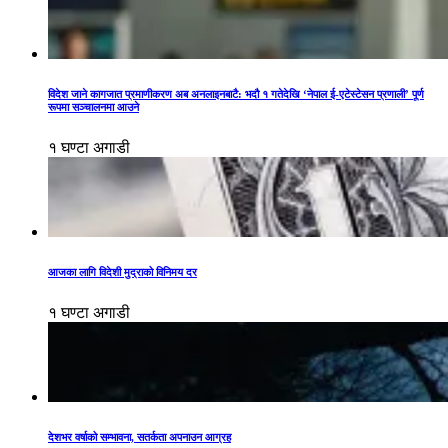
विदेश जाने कागजात प्रमाणीकरण अब अनलाइनबाटै: भदौ १ गतेदेखि ‘नेपाल ई-एटेस्टेसन प्रणाली’ पूर्ण
रूपमा सञ्चालनमा आउने
१ घण्टा अगाडी
आजका लागि विदेशी मुद्राको विनिमय दर
१ घण्टा अगाडी
देशभर वर्षाको सम्भावना, सतर्कता अपनाउन आग्रह