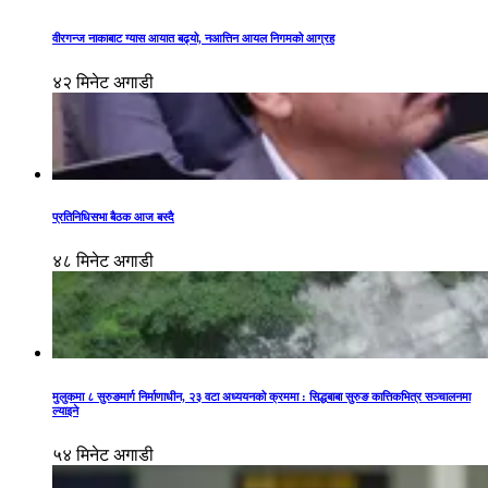
वीरगन्ज नाकाबाट ग्यास आयात बढ्यो, नआत्तिन आयल निगमको आग्रह
४२ मिनेट अगाडी
प्रतिनिधिसभा बैठक आज बस्दै
४८ मिनेट अगाडी
मुलुकमा ८ सुरुङमार्ग निर्माणाधीन, २३ वटा अध्ययनको क्रममा : सिद्धबाबा सुरुङ कात्तिकभित्र सञ्चालनमा
ल्याइने
५४ मिनेट अगाडी