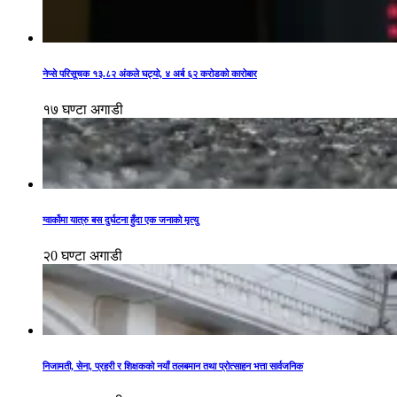
नेप्से परिसूचक १३.८२ अंकले घट्यो, ४ अर्ब ६२ करोडको कारोबार
१७ घण्टा अगाडी
ग्वार्कोमा यात्रु बस दुर्घटना हुँदा एक जनाको मृत्यु
२0 घण्टा अगाडी
निजामती, सेना, प्रहरी र शिक्षकको नयाँ तलबमान तथा प्रोत्साहन भत्ता सार्वजनिक