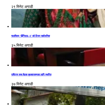
२९ मिनेट अगाडी
चलचित्र ‘झिँगेदाउ–२’ को टिजर सार्वजनिक
३५ मिनेट अगाडी
राष्ट्रिय सभा बैठक बुधबारसम्मका लागि स्थगित
३७ मिनेट अगाडी