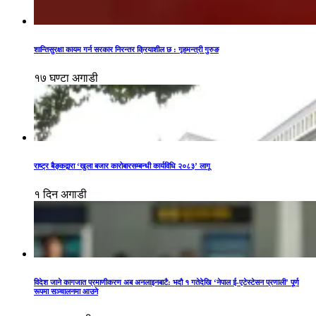
शान्तिसुरक्षा कायम गर्न सरकार निरन्तर क्रियाशील छ : गृहमन्त्री गुरुङ
१७ घण्टा अगाडी
राष्ट्र बैङ्कद्वारा ‘खुला बजार कारोबारसम्बन्धी कार्यविधि २०८३’ लागू
१ दिन अगाडी
विदेश जाने कागजात प्रमाणीकरण अब अनलाइनबाटै: भदौ १ गतेदेखि ‘नेपाल ई-एटेस्टेसन प्रणाली’ पूर्ण
रूपमा सञ्चालनमा आउने