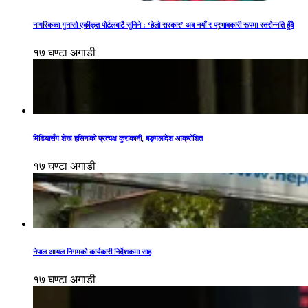
नागरिकका गुनासो एकीकृत पोर्टलबाटै सुनिने : ‘हेलो सरकार’ अब नयाँ र प्रभावकारी रूपमा स्तरोन्नति हुँदै
१७ घण्टा अगाडी
मिडियासँग शेख हसिनाको प्रत्यक्ष कुराकानी, बङ्गलादेश आक्रोशित
१७ घण्टा अगाडी
नेपाल आयल निगमको कार्यकारी निर्देशकमा साह
१७ घण्टा अगाडी