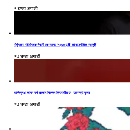
१ घण्टा अगाडी
पोर्चुगलमा पहिलोपटक नेपाली रक ब्यान्ड ‘१९७४ एडी’ को साङ्गीतिक प्रस्तुति
१७ घण्टा अगाडी
शान्तिसुरक्षा कायम गर्न सरकार निरन्तर क्रियाशील छ : गृहमन्त्री गुरुङ
१७ घण्टा अगाडी