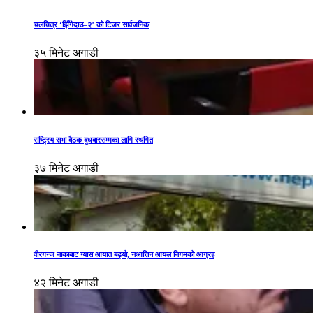
चलचित्र ‘झिँगेदाउ–२’ को टिजर सार्वजनिक
३५ मिनेट अगाडी
राष्ट्रिय सभा बैठक बुधबारसम्मका लागि स्थगित
३७ मिनेट अगाडी
वीरगन्ज नाकाबाट ग्यास आयात बढ्यो, नआत्तिन आयल निगमको आग्रह
४२ मिनेट अगाडी