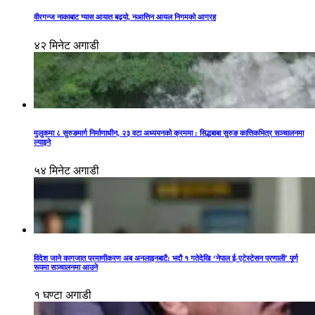
वीरगन्ज नाकाबाट ग्यास आयात बढ्यो, नआत्तिन आयल निगमको आग्रह
४२ मिनेट अगाडी
मुलुकमा ८ सुरुङमार्ग निर्माणाधीन, २३ वटा अध्ययनको क्रममा : सिद्धबाबा सुरुङ कात्तिकभित्र सञ्चालनमा
ल्याइने
५४ मिनेट अगाडी
विदेश जाने कागजात प्रमाणीकरण अब अनलाइनबाटै: भदौ १ गतेदेखि ‘नेपाल ई-एटेस्टेसन प्रणाली’ पूर्ण
रूपमा सञ्चालनमा आउने
१ घण्टा अगाडी