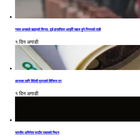
ग्यास अभावले बढाएको चिन्ता: दुई हप्ताभित्र आपूर्ति सहज हुने निगमको दाबी
१ दिन अगाडी
आजका लागि विदेशी मुद्राको विनिमय दर
१ दिन अगाडी
भारतीय अभिनेता प्रदीप रावतको निधन