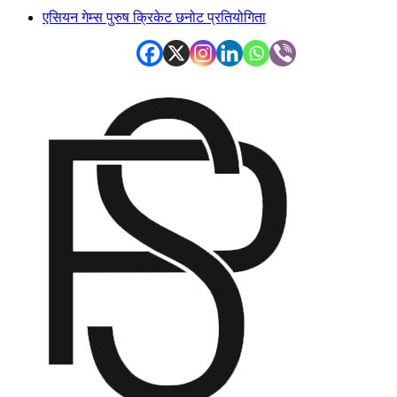
एसियन गेम्स पुरुष क्रिकेट छनोट प्रतियोगिता