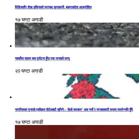
मिडियासँग शेख हसिनाको प्रत्यक्ष कुराकानी, बङ्गलादेश आक्रोशित
१७ घण्टा अगाडी
ग्वार्कोमा यात्रु बस दुर्घटना हुँदा एक जनाको मृत्यु
२0 घण्टा अगाडी
नागरिकका गुनासो एकीकृत पोर्टलबाटै सुनिने : ‘हेलो सरकार’ अब नयाँ र प्रभावकारी रूपमा स्तरोन्नति हुँदै
१७ घण्टा अगाडी