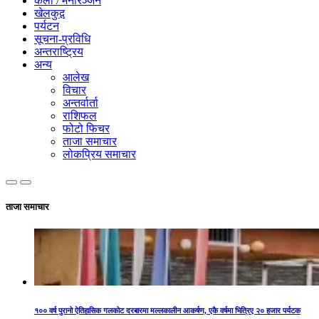
कला / मनोरञ्जन
खेलकुद़़
पर्यटन
सूचना-प्रविधि
अन्तराष्ट्रिय
अन्य
आलेख
विचार
अन्तर्वार्ता
राशिफल
फोटो फिचर
ताजा समाचार
लोकप्रिय समाचार
ताजा समाचार
१०० वर्ष पुरानो ऐतिहासिक गलकोट दरबारमा मल्लकालीन आकर्षण, एकै वर्षमा भित्रिए २० हजार पर्यटक