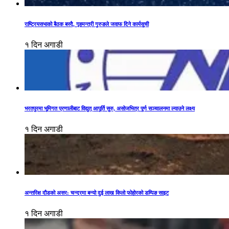
राष्ट्रियसभाको बैठक बस्दै, गृहमन्त्री गुरुङले जवाफ दिने कार्यसूची
१ दिन अगाडी
भरतपुरमा भूमिगत प्रणालीबाट विद्युत् आपूर्ति सुरु, असोजभित्र पूर्ण सञ्चालनमा ल्याउने लक्ष्य
१ दिन अगाडी
अन्तरिक्ष दौडको असर: चन्द्रमा बन्यो दुई लाख किलो फोहोरको डम्पिङ साइट
१ दिन अगाडी