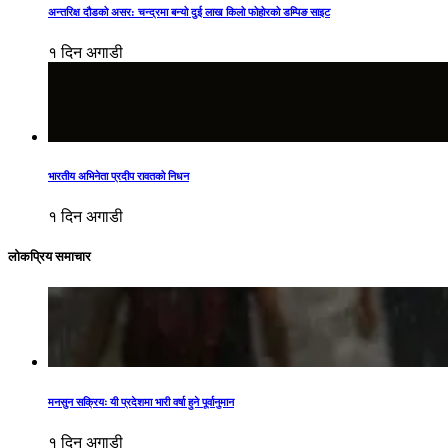
अन्तरिक्ष दौडको असर: चन्द्रमा बन्यो दुई लाख किलो फोहोरको डम्पिङ साइट
१ दिन अगाडी
भारतीय अभिनेता प्रदीप रावतको निधन
१ दिन अगाडी
लोकप्रिय समाचार
मनसुन सक्रियः यी प्रदेशमा भारी वर्षा हुने पूर्वानुमान
१ दिन अगाडी