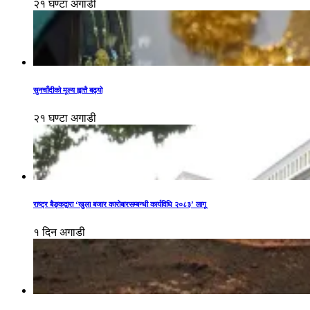
२१ घण्टा अगाडी
सुनचाँदीको मूल्य ह्वात्तै बढ्यो
२१ घण्टा अगाडी
राष्ट्र बैङ्कद्वारा ‘खुला बजार कारोबारसम्बन्धी कार्यविधि २०८३’ लागू
१ दिन अगाडी