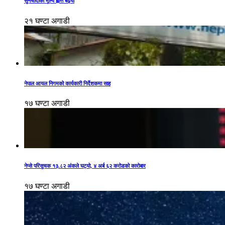
सुनचाँदीको मूल्य ह्वात्तै बढ्यो
२१ घण्टा अगाडी
नेपाल आयल निगमको कार्यकारी निर्देशकमा साह
१७ घण्टा अगाडी
नेप्से परिसूचक १३.८२ अंकले घट्यो, ४ अर्ब ६२ करोडको कारोबार
१७ घण्टा अगाडी