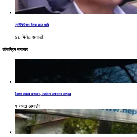
प्रतिनिधिसभा बैठक आज बस्दै
४८ मिनेट अगाडी
लोकप्रिय समाचार
देशभर वर्षाको सम्भावना, सतर्कता अपनाउन आग्रह
१ घण्टा अगाडी