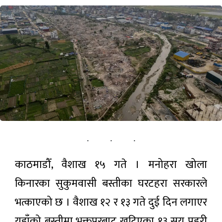
खेलकुद़़
पर्यटन
सूचना-प्रविधि
अन्तराष्ट्रिय
अन्य
ताजा
समाचार
काठमाडौँ, वैशाख १५ गते । मनोहरा खोला
किनारका सुकुमवासी बस्तीका घरटहरा सरकारले
मल लिन
जाँदा ३८
भत्काएको छ । वैशाख १२ र १३ गते दुई दिन लगाएर
दिन
४0 सेकेण्ड
भारतीय
अगाडी
यहाँको बस्तीमा भक्तपुरबाट खटिएका १३ सय प्रहरी
हिरासतमा