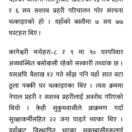
बसेका
काठमाडौँ
र ६ सय सशस्त्र प्रहरी परिचालन गरेर संरचना
सर्लाहीका
भ्याली
दाजुभाइ
अर्बन
भत्काइएको हो । यहाँको बस्तीमा ७ सय ७७
घर
४ घण्टा अगाडी
ट्रान्सपोर्ट
फर्किए,
सिस्टम
घरटहरा थिए ।
सीमामा
मास्टर
कडाइले
विशेष
प्लान
किसान
महाधिवेशन
(२०५०)
त्रसित
कागेश्वरी मनोहरा–८ र ९ मा ९० घरपरिवार
विधानसम्मत
४ घण्टा अगाडी
र वैधानिक :
अव्यवस्थित बसोबासी रहेको सरकारी तथ्यांक छ ।
कांग्रेस
सभापति
यसअघि वैशाख १२ गते साँझ पनि यहाँ सात वटा
मनसुन
थापा
सक्रिय,
ठूला पक्की घर भत्काइएका थिए । त्यस क्रममा
केही
४ घण्टा अगाडी
स्थानमा
नेपाल प्रहरी र सशस्त्र प्रहरीलाई अवरोध गरिएको
भारी
वर्षाको
थियो । केही सुकुमवासीले आक्रमण गर्दा
आजको
सम्भावना
राशिफल
सुरक्षाकर्मीसहित २२ जना घाइते भएका थिए ।
५ घण्टा अगाडी
यहाँबाट विस्थापित भएका सकुम्बासीहरूलाई