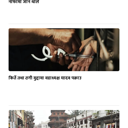
नाफामा जान थाले
किर्ते तथा ठगी मुद्दामा वडाध्यक्ष यादव पक्राउ