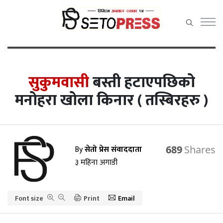
सेतोप्रेस
मेनु
सुकुमवासी
बस्ती हटाएपछिको
मनोहरा खोला किनार ( तस्बिरहरु )
समाचार
राजनीति
By
सेतो प्रेस संवाददाता
689
प्रदेश समाचार
३ महिना अगाडी
अर्थ/वाणिज्य
Font size
कला /
Print
Email
मनोरञ्जन