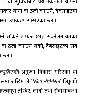
छ । यो सुविधाबाट प्रयोगकर्ताले आफ्नो
 आकार सानो वा ठुलो बनाउने, वेबसाइटमा
्ने जस्ता उपकरण राखिएका छन् ।
 गर्न सकिने र फन्ट छान्न सक्नेलगायतका
 वा ठुलो बनाउन सक्ने, वेबसाइटका सबै
ा छन् ।
) अनुरूप विकास गरिएका यी
्ल्युसिएजी
हरूमा राखिएको ‘
’ लिङ्कको
स्किप नेभिगेसन
हत्त्वपूर्ण तस्बिर, लोगो तथा सेवासम्बन्धी