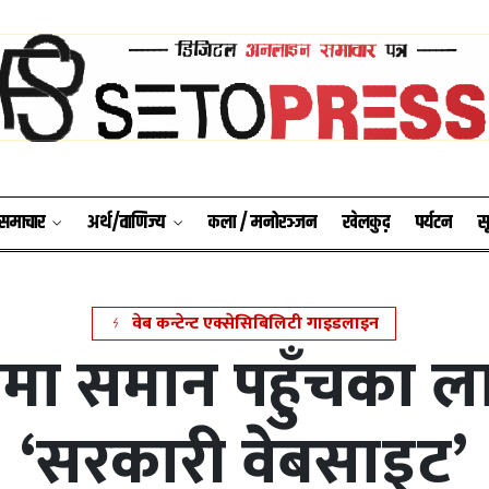
श समाचार
अर्थ/वाणिज्य
कला / मनोरञ्जन
खेलकुद़़
पर्यटन
स
वेब कन्टेन्ट एक्सेसिबिलिटी गाइडलाइन
मा समान पहुँचका ला
‘सरकारी वेबसाइट’