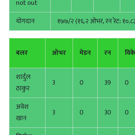
not out
योगदान
१७७/२ (१६.२ ओभर, रन रेट: १०.८
बलर
ओभर
मेडन
रन
विक
शार्दुल
3
0
39
0
ठाकुर
अवेश
3
0
30
0
खान