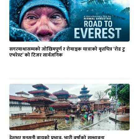
सगरमाथासम्मको जोखिमपूर्ण र रोमाञ्चक यात्राको वृत्तचित्र ‘रोड टु
एभरेस्ट’ को टिजर सार्वजनिक
देशभर मनसुनी वायुको प्रभाव, भारी वर्षाको सम्भावना