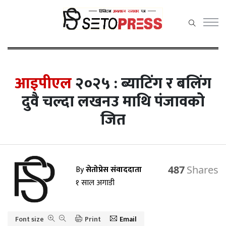
सेतोप्रेस मेनु
आइपीएल
२०२५ : ब्याटिंग र बलिंग
दुवै चल्दा लखनउ माथि पंजावको
समाचार
जित
राजनीति
प्रदेश समाचार
अर्थ/वाणिज्य
By
सेतोप्रेस संवाददाता
487
१ साल अगाडी
कला / मनोरञ्जन
खेलकुद़़
Font size
Print
Email