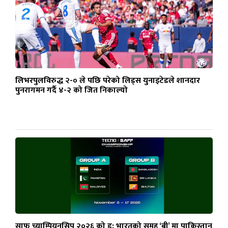
लिभरपुलविरुद्ध २-० ले पछि परेको लिड्स युनाइटेडले शानदार
पुनरागमन गर्दै ४-२ को जित निकाल्यो
साफ च्याम्पियनसिप २०२६ को ड्र: भारतको समूह ‘बी’ मा पाकिस्तान