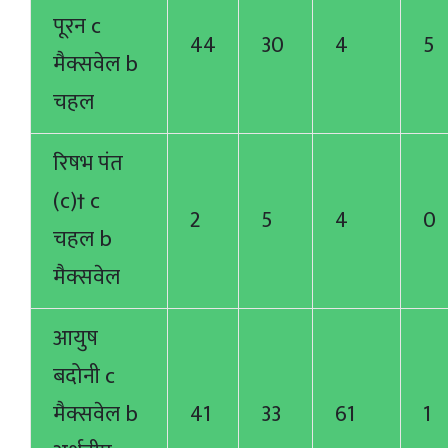
पूरन c
44
30
4
5
मैक्सवेल b
चहल
रिषभ पंत
(c)† c
2
5
4
0
चहल b
मैक्सवेल
आयुष
बदोनी c
मैक्सवेल b
41
33
61
1