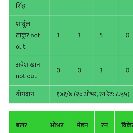
सिंह
शार्दुल
ठाकुर not
3
3
5
0
out
अवेश खान
0
0
3
0
not out
योगदान
१७१/७ (२० ओभर, रन रेट: ८.५५)
बलर
ओभर
मेडन
रन
विके