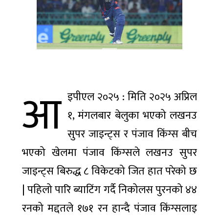
मिस’ र
सम्भावना
१४ घण्टा
Previous
Next
‘हली’
अगाडी
प्रदर्शनमा
चार
महिनाको
प्रगति
१४ घण्टा अगाडी
विवरण
सार्वजनिक:
आ
सुशासन र
इपीएल २०२५ : मिति २०२५ अप्रिल
उपत्यकामा
विकास
शुक्रबार
निर्माणमा
१, मंगलबार बेलुका भएको लखनउ
६१ हजार
उल्लेख्य
१४ घण्टा अगाडी
ग्यास
सुधार
सुपर जाइन्ट्स र पंजाव किंग्स बीच
सिलिन्डर
वितरण
भएको खेलमा पंजाव किंग्सले लखनउ सुपर
मानव–
वन्यजन्तु
जाइन्ट्स बिरुद्ध ८ विकेटको जित हात परेको छ
द्वन्द्व :
१४ घण्टा अगाडी
एक्यापद्वारा
| पहिलो पारि ब्याटिंग गर्दै निकोलस पुरनको ४४
तीन वर्षमा
१ करोड १०
रनको मद्दतले १७१ रन हान्दै पंजाव किंग्सलाइ
लोकप्रिय
लाखभन्दा
बढी राहत