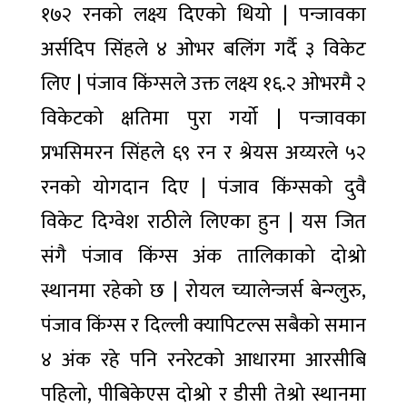
समाचार
१७२ रनको लक्ष्य दिएको थियो | पन्जावका
वितरण
अर्सदिप सिंहले ४ ओभर बलिंग गर्दै ३ विकेट
आजका
लागि
लिए | पंजाव किंग्सले उक्त लक्ष्य १६.२ ओभरमै २
विदेशी
१४ घण्टा
मुद्राको
अगाडी
विकेटको क्षतिमा पुरा गर्यो | पन्जावका
विनिमय
दर
प्रभसिमरन सिंहले ६९ रन र श्रेयस अय्यरले ५२
सगरमाथासम्मको
जोखिमपूर्ण र
रनको योगदान दिए | पंजाव किंग्सको दुवै
रोमाञ्चक यात्राको
१४ घण्टा अगाडी
वृत्तचित्र ‘रोड टु
विकेट दिग्वेश राठीले लिएका हुन | यस जित
एभरेस्ट’ को
टिजर
संगै पंजाव किंग्स अंक तालिकाको दोश्रो
उपत्यकामा
सार्वजनिक
शुक्रबार
स्थानमा रहेको छ | रोयल च्यालेन्जर्स बेन्ग्लुरु,
६१ हजार
१४ घण्टा अगाडी
ग्यास
पंजाव किंग्स र दिल्ली क्यापिटल्स सबैको समान
सिलिन्डर
वितरण
४ अंक रहे पनि रनरेटको आधारमा आरसीबि
चार
महिनाको
पहिलो, पीबिकेएस दोश्रो र डीसी तेश्रो स्थानमा
प्रगति
१४ घण्टा अगाडी