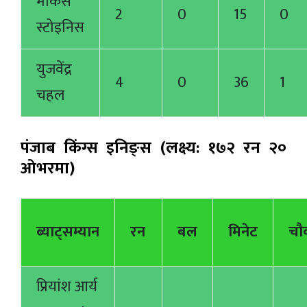
मार्कस
2
0
15
0
स्टोइनिस
युजवेंद्र
4
0
36
1
चहल
पंजाब किंग्स इनिङ्स (लक्ष्य: १७२ रन २०
ओभरमा)
ब्याट्सम्यान
रन
बल
मिनेट
चौ
प्रियांश आर्य