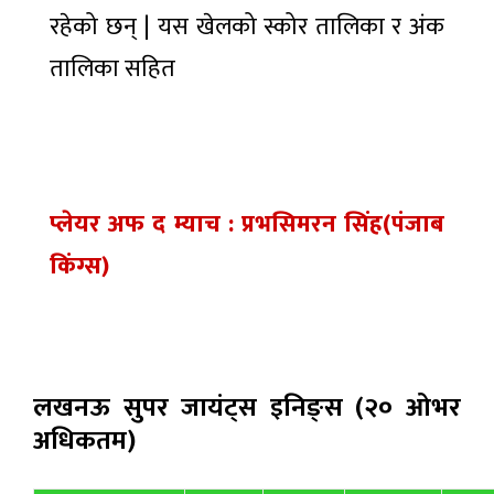
विवरण
रहेको छन् | यस खेलको स्कोर तालिका र अंक
सार्वजनिक:
सुशासन र
तालिका सहित
चलचित्र
विकास
‘कमला
निर्माणमा
मिस’ र
उल्लेख्य
१४ घण्टा
‘हली’
अगाडी
सुधार
प्रदर्शनमा
प्लेयर अफ द म्याच : प्रभसिमरन सिंह(पंजाब
किंग्स)
लखनऊ सुपर जायंट्स इनिङ्स (२० ओभर
अधिकतम)