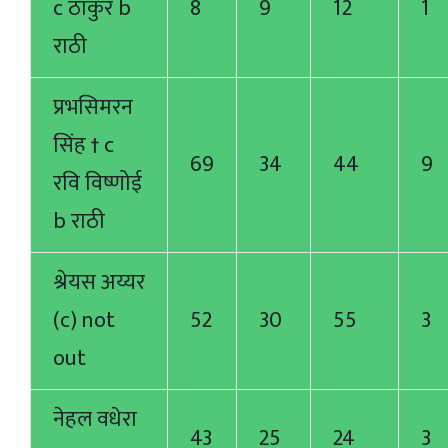
c ठाकुर b
8
9
12
1
राठी
प्रभसिमरन
सिंह † c
69
34
44
9
रवि विष्णोई
b राठी
श्रेयस अय्यर
(c) not
52
30
55
3
out
नेहल वधेरा
43
25
24
3