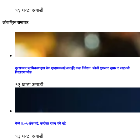
१९ घण्टा अगाडी
लोकप्रिय समाचार
दूरसञ्चार प्राधिकरणद्वारा सेवा प्रदायकलाई आठबुँदे कडा निर्देशन: फोजी गुणस्तर सुधार र फाइभजी
विस्तारमा जोड
१३ घण्टा अगाडी
नेप्से ४.०५ अंक घटे, कारोबार रकम पनि घटे
१३ घण्टा अगाडी