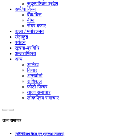
सुदूरपश्चिम प्रदेश
अर्थ/वाणिज्य
बैंक/बित्त
बीमा
सेयर बजार
कला / मनोरञ्जन
खेलकुद़़
पर्यटन
सूचना-प्रविधि
अन्तराष्ट्रिय
अन्य
आलेख
विचार
अन्तर्वार्ता
राशिफल
फोटो फिचर
ताजा समाचार
लोकप्रिय समाचार
ताजा समाचार
प्रतिनिधिसभा बैठक सुरु (प्रत्यक्ष प्रसारण)