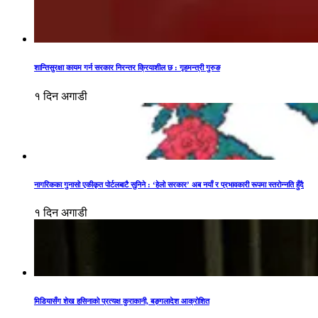
शान्तिसुरक्षा कायम गर्न सरकार निरन्तर क्रियाशील छ : गृहमन्त्री गुरुङ
१ दिन अगाडी
नागरिकका गुनासो एकीकृत पोर्टलबाटै सुनिने : ‘हेलो सरकार’ अब नयाँ र प्रभावकारी रूपमा स्तरोन्नति हुँदै
१ दिन अगाडी
मिडियासँग शेख हसिनाको प्रत्यक्ष कुराकानी, बङ्गलादेश आक्रोशित