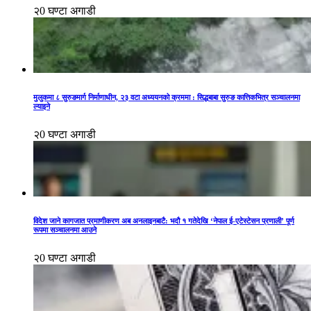
२0 घण्टा अगाडी
मुलुकमा ८ सुरुङमार्ग निर्माणाधीन, २३ वटा अध्ययनको क्रममा : सिद्धबाबा सुरुङ कात्तिकभित्र सञ्चालनमा
ल्याइने
२0 घण्टा अगाडी
विदेश जाने कागजात प्रमाणीकरण अब अनलाइनबाटै: भदौ १ गतेदेखि ‘नेपाल ई-एटेस्टेसन प्रणाली’ पूर्ण
रूपमा सञ्चालनमा आउने
२0 घण्टा अगाडी