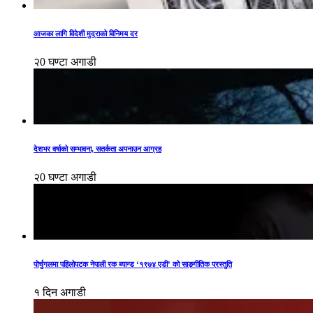
आजका लागि विदेशी मुद्राको विनिमय दर
२0 घण्टा अगाडी
देशभर वर्षाको सम्भावना, सतर्कता अपनाउन आग्रह
२0 घण्टा अगाडी
पोर्चुगलमा पहिलोपटक नेपाली रक ब्यान्ड ‘१९७४ एडी’ को साङ्गीतिक प्रस्तुति
१ दिन अगाडी