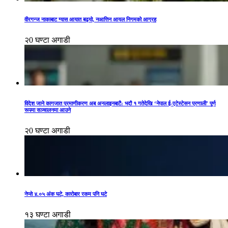
वीरगन्ज नाकाबाट ग्यास आयात बढ्यो, नआत्तिन आयल निगमको आग्रह
२0 घण्टा अगाडी
विदेश जाने कागजात प्रमाणीकरण अब अनलाइनबाटै: भदौ १ गतेदेखि ‘नेपाल ई-एटेस्टेसन प्रणाली’ पूर्ण
रूपमा सञ्चालनमा आउने
२0 घण्टा अगाडी
नेप्से ४.०५ अंक घटे, कारोबार रकम पनि घटे
१३ घण्टा अगाडी