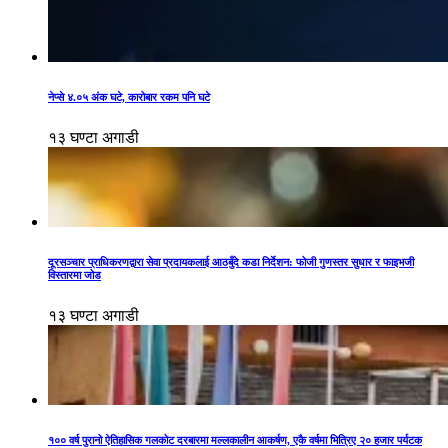
नेप्से ४.०५ अंक घटे, कारोबार रकम पनि घटे
१३ घण्टा अगाडी
दूरसञ्चार प्राधिकरणद्वारा सेवा प्रदायकलाई आठबुँदे कडा निर्देशन: फोजी गुणस्तर सुधार र फाइभजी
विस्तारमा जोड
१३ घण्टा अगाडी
१०० वर्ष पुरानो ऐतिहासिक गलकोट दरबारमा मल्लकालीन आकर्षण, एकै वर्षमा भित्रिए २० हजार पर्यटक