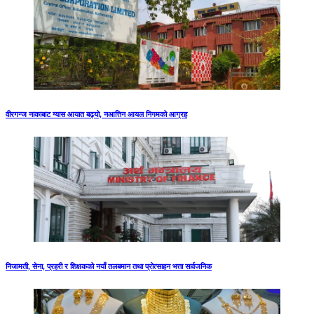
वीरगन्ज नाकाबाट ग्यास आयात बढ्यो, नआत्तिन आयल निगमको आग्रह
निजामती, सेना, प्रहरी र शिक्षकको नयाँ तलबमान तथा प्रोत्साहन भत्ता सार्वजनिक