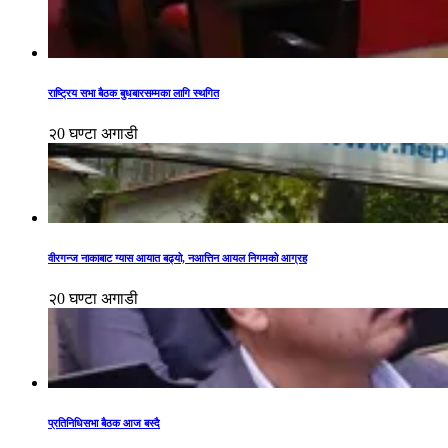
राष्ट्रिय सभा बैठक बुधबारसम्मका लागि स्थगित
२0 घण्टा अगाडी
वीरगन्ज नाकाबाट ग्यास आयात बढ्यो, नआत्तिन आयल निगमको आग्रह
२0 घण्टा अगाडी
प्रतिनिधिसभा बैठक आज बस्दै