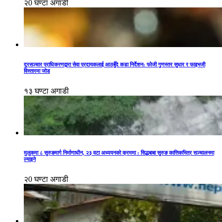
२0 घण्टा अगाडी
दूरसञ्चार प्राधिकरणद्वारा सेवा प्रदायकलाई आठबुँदे कडा निर्देशन: फोजी गुणस्तर सुधार र फाइभजी
विस्तारमा जोड
१३ घण्टा अगाडी
मुलुकमा ८ सुरुङमार्ग निर्माणाधीन, २३ वटा अध्ययनको क्रममा : सिद्धबाबा सुरुङ कात्तिकभित्र सञ्चालनमा
ल्याइने
२0 घण्टा अगाडी