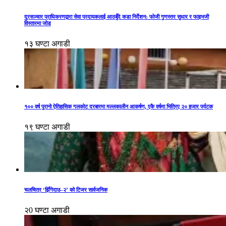
दूरसञ्चार प्राधिकरणद्वारा सेवा प्रदायकलाई आठबुँदे कडा निर्देशन: फोजी गुणस्तर सुधार र फाइभजी
विस्तारमा जोड
१३ घण्टा अगाडी
१०० वर्ष पुरानो ऐतिहासिक गलकोट दरबारमा मल्लकालीन आकर्षण, एकै वर्षमा भित्रिए २० हजार पर्यटक
१९ घण्टा अगाडी
चलचित्र ‘झिँगेदाउ–२’ को टिजर सार्वजनिक
२0 घण्टा अगाडी