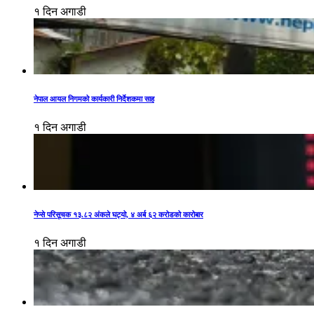
१ दिन अगाडी
नेपाल आयल निगमको कार्यकारी निर्देशकमा साह
१ दिन अगाडी
नेप्से परिसूचक १३.८२ अंकले घट्यो, ४ अर्ब ६२ करोडको कारोबार
१ दिन अगाडी