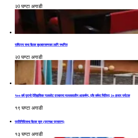
२0 घण्टा अगाडी
राष्ट्रिय सभा बैठक बुधबारसम्मका लागि स्थगित
२0 घण्टा अगाडी
१०० वर्ष पुरानो ऐतिहासिक गलकोट दरबारमा मल्लकालीन आकर्षण, एकै वर्षमा भित्रिए २० हजार पर्यटक
१९ घण्टा अगाडी
प्रतिनिधिसभा बैठक सुरु (प्रत्यक्ष प्रसारण)
१३ घण्टा अगाडी