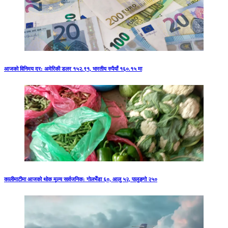
आजको विनिमय दर: अमेरिकी डलर १५२.९१, भारतीय रुपैयाँ १६०.१५ मा
कालीमाटीमा आजको थोक मूल्य सार्वजनिक: गोलभेँडा ६०, आलु ५२, पालुङ्गो २५०