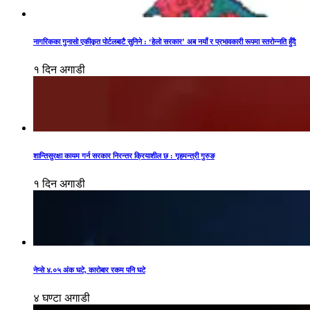
नागरिकका गुनासो एकीकृत पोर्टलबाटै सुनिने : ‘हेलो सरकार’ अब नयाँ र प्रभावकारी रूपमा स्तरोन्नति हुँदै
१ दिन अगाडी
शान्तिसुरक्षा कायम गर्न सरकार निरन्तर क्रियाशील छ : गृहमन्त्री गुरुङ
१ दिन अगाडी
नेप्से ४.०५ अंक घटे, कारोबार रकम पनि घटे
४ घण्टा अगाडी