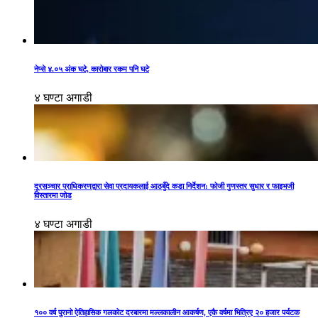
नेप्से ४.०५ अंक घटे, कारोबार रकम पनि घटे
४ घण्टा अगाडी
दूरसञ्चार प्राधिकरणद्वारा सेवा प्रदायकलाई आठबुँदे कडा निर्देशन: फोजी गुणस्तर सुधार र फाइभजी
विस्तारमा जोड
४ घण्टा अगाडी
१०० वर्ष पुरानो ऐतिहासिक गलकोट दरबारमा मल्लकालीन आकर्षण, एकै वर्षमा भित्रिए २० हजार पर्यटक