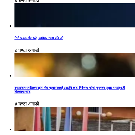
४ घण्टा अगाडी
नेप्से ४.०५ अंक घटे, कारोबार रकम पनि घटे
४ घण्टा अगाडी
दूरसञ्चार प्राधिकरणद्वारा सेवा प्रदायकलाई आठबुँदे कडा निर्देशन: फोजी गुणस्तर सुधार र फाइभजी
विस्तारमा जोड
४ घण्टा अगाडी