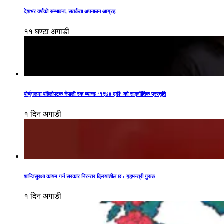
देशभर वर्षाको सम्भावना, सतर्कता अपनाउन आग्रह
११ घण्टा अगाडी
पोर्चुगलमा पहिलोपटक नेपाली रक ब्यान्ड ‘१९७४ एडी’ को साङ्गीतिक प्रस्तुति
१ दिन अगाडी
शान्तिसुरक्षा कायम गर्न सरकार निरन्तर क्रियाशील छ : गृहमन्त्री गुरुङ
१ दिन अगाडी