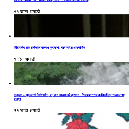
वीरगन्ज नाकाबाट ग्यास आयात बढ्यो, नआत्तिन आयल निगमको आग्रह
११ घण्टा अगाडी
मिडियासँग शेख हसिनाको प्रत्यक्ष कुराकानी, बङ्गलादेश आक्रोशित
१ दिन अगाडी
मुलुकमा ८ सुरुङमार्ग निर्माणाधीन, २३ वटा अध्ययनको क्रममा : सिद्धबाबा सुरुङ कात्तिकभित्र सञ्चालनमा
ल्याइने
११ घण्टा अगाडी