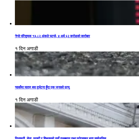
नेप्से परिसूचक १३.८२ अंकले घट्यो, ४ अर्ब ६२ करोडको कारोबार
१ दिन अगाडी
ग्वार्कोमा यात्रु बस दुर्घटना हुँदा एक जनाको मृत्यु
१ दिन अगाडी
निजामती, सेना, प्रहरी र शिक्षकको नयाँ तलबमान तथा प्रोत्साहन भत्ता सार्वजनिक