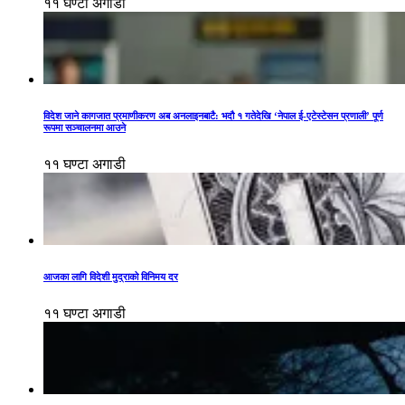
११ घण्टा अगाडी
विदेश जाने कागजात प्रमाणीकरण अब अनलाइनबाटै: भदौ १ गतेदेखि ‘नेपाल ई-एटेस्टेसन प्रणाली’ पूर्ण
रूपमा सञ्चालनमा आउने
११ घण्टा अगाडी
आजका लागि विदेशी मुद्राको विनिमय दर
११ घण्टा अगाडी