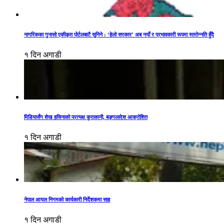
नागरिकका गुनासो एकीकृत पोर्टलबाटै सुनिने : ‘हेलो सरकार’ अब नयाँ र प्रभावकारी रूपमा स्तरोन्नति हुँदै
१ दिन अगाडी
मिडियासँग शेख हसिनाको प्रत्यक्ष कुराकानी, बङ्गलादेश आक्रोशित
१ दिन अगाडी
नेपाल आयल निगमको कार्यकारी निर्देशकमा साह
१ दिन अगाडी