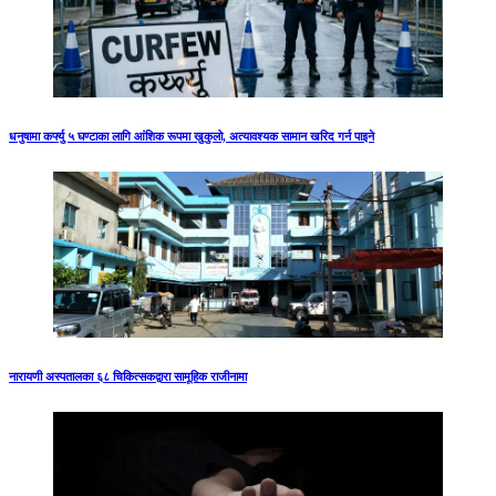
धनुषामा कर्फ्यु ५ घण्टाका लागि आंशिक रूपमा खुकुलो, अत्यावश्यक सामान खरिद गर्न पाइने
नारायणी अस्पतालका ६८ चिकित्सकद्वारा सामूहिक राजीनामा