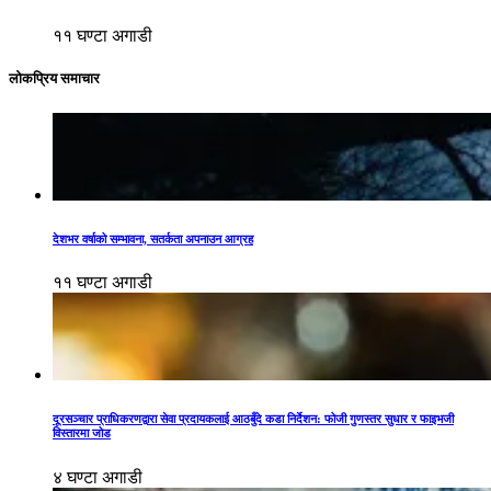
११ घण्टा अगाडी
लोकप्रिय समाचार
देशभर वर्षाको सम्भावना, सतर्कता अपनाउन आग्रह
११ घण्टा अगाडी
दूरसञ्चार प्राधिकरणद्वारा सेवा प्रदायकलाई आठबुँदे कडा निर्देशन: फोजी गुणस्तर सुधार र फाइभजी
विस्तारमा जोड
४ घण्टा अगाडी