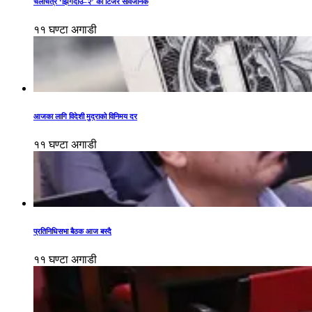
चलचित्र ‘झिँगेदाउ–२’ को टिजर सार्वजनिक
११ घण्टा अगाडी
आजका लागि विदेशी मुद्राको विनिमय दर
११ घण्टा अगाडी
प्रतिनिधिसभा बैठक आज बस्दै
११ घण्टा अगाडी