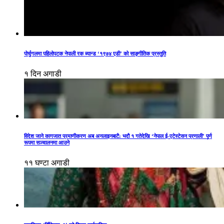
पोर्चुगलमा पहिलोपटक नेपाली रक ब्यान्ड ‘१९७४ एडी’ को साङ्गीतिक प्रस्तुति
१ दिन अगाडी
विदेश जाने कागजात प्रमाणीकरण अब अनलाइनबाटै: भदौ १ गतेदेखि ‘नेपाल ई-एटेस्टेसन प्रणाली’ पूर्ण
रूपमा सञ्चालनमा आउने
११ घण्टा अगाडी