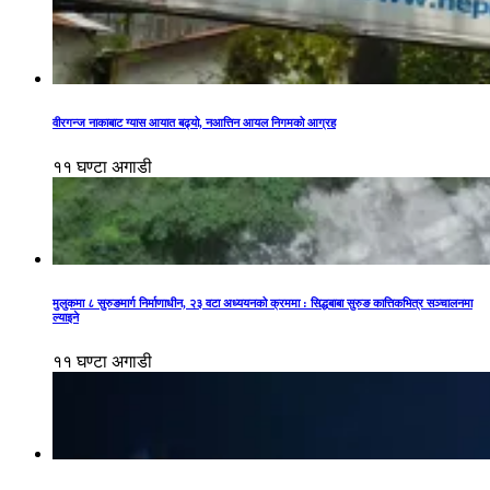
वीरगन्ज नाकाबाट ग्यास आयात बढ्यो, नआत्तिन आयल निगमको आग्रह
११ घण्टा अगाडी
मुलुकमा ८ सुरुङमार्ग निर्माणाधीन, २३ वटा अध्ययनको क्रममा : सिद्धबाबा सुरुङ कात्तिकभित्र सञ्चालनमा
ल्याइने
११ घण्टा अगाडी