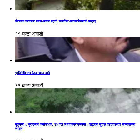
वीरगन्ज नाकाबाट ग्यास आयात बढ्यो, नआत्तिन आयल निगमको आग्रह
११ घण्टा अगाडी
प्रतिनिधिसभा बैठक आज बस्दै
११ घण्टा अगाडी
मुलुकमा ८ सुरुङमार्ग निर्माणाधीन, २३ वटा अध्ययनको क्रममा : सिद्धबाबा सुरुङ कात्तिकभित्र सञ्चालनमा
ल्याइने