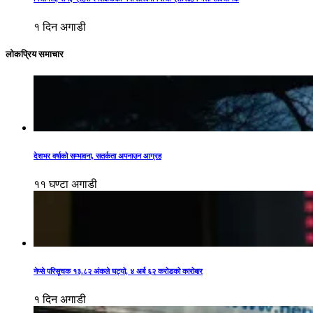
१ दिन अगाडी
लोकप्रिय समाचार
देशभर वर्षाको सम्भावना, सतर्कता अपनाउन आग्रह
११ घण्टा अगाडी
नेप्से परिसूचक १३.८२ अंकले घट्यो, ४ अर्ब ६२ करोडको कारोबार
१ दिन अगाडी