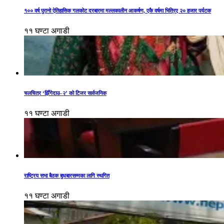
१०० वर्ष पुरानो ऐतिहासिक गलकोट दरबारमा मल्लकालीन आकर्षण, एकै वर्षमा भित्रिए २० हजार पर्यटक
११ घण्टा अगाडी
चलचित्र ‘झिँगेदाउ–२’ को टिजर सार्वजनिक
११ घण्टा अगाडी
राष्ट्रिय सभा बैठक बुधबारसम्मका लागि स्थगित
११ घण्टा अगाडी