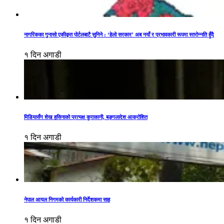
नागरिकका गुनासो एकीकृत पोर्टलबाटै सुनिने : ‘हेलो सरकार’ अब नयाँ र प्रभावकारी रूपमा स्तरोन्नति हुँदै
१ दिन अगाडी
मिडियासँग शेख हसिनाको प्रत्यक्ष कुराकानी, बङ्गलादेश आक्रोशित
१ दिन अगाडी
नेपाल आयल निगमको कार्यकारी निर्देशकमा साह
१ दिन अगाडी