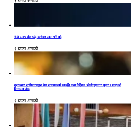
९ घण्टा अगाडी
नेप्से ४.०५ अंक घटे, कारोबार रकम पनि घटे
९ घण्टा अगाडी
दूरसञ्चार प्राधिकरणद्वारा सेवा प्रदायकलाई आठबुँदे कडा निर्देशन: फोजी गुणस्तर सुधार र फाइभजी
विस्तारमा जोड
९ घण्टा अगाडी