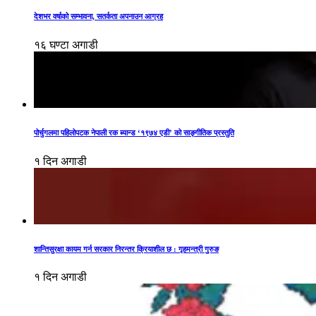
देशभर वर्षाको सम्भावना, सतर्कता अपनाउन आग्रह
१६ घण्टा अगाडी
पोर्चुगलमा पहिलोपटक नेपाली रक ब्यान्ड ‘१९७४ एडी’ को साङ्गीतिक प्रस्तुति
१ दिन अगाडी
शान्तिसुरक्षा कायम गर्न सरकार निरन्तर क्रियाशील छ : गृहमन्त्री गुरुङ
१ दिन अगाडी