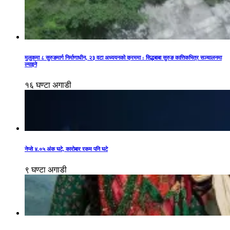
मुलुकमा ८ सुरुङमार्ग निर्माणाधीन, २३ वटा अध्ययनको क्रममा : सिद्धबाबा सुरुङ कात्तिकभित्र सञ्चालनमा
ल्याइने
१६ घण्टा अगाडी
नेप्से ४.०५ अंक घटे, कारोबार रकम पनि घटे
९ घण्टा अगाडी