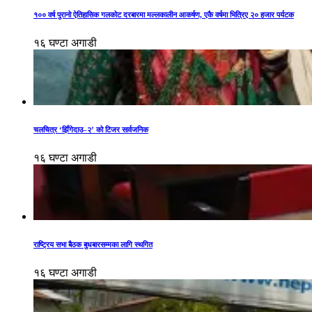
१०० वर्ष पुरानो ऐतिहासिक गलकोट दरबारमा मल्लकालीन आकर्षण, एकै वर्षमा भित्रिए २० हजार पर्यटक
१६ घण्टा अगाडी
चलचित्र ‘झिँगेदाउ–२’ को टिजर सार्वजनिक
१६ घण्टा अगाडी
राष्ट्रिय सभा बैठक बुधबारसम्मका लागि स्थगित
१६ घण्टा अगाडी