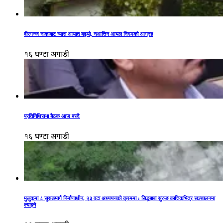
वीरगन्ज नाकाबाट ग्यास आयात बढ्यो, नआत्तिन आयल निगमको आग्रह
१६ घण्टा अगाडी
प्रतिनिधिसभा बैठक आज बस्दै
१६ घण्टा अगाडी
मुलुकमा ८ सुरुङमार्ग निर्माणाधीन, २३ वटा अध्ययनको क्रममा : सिद्धबाबा सुरुङ कात्तिकभित्र सञ्चालनमा
ल्याइने