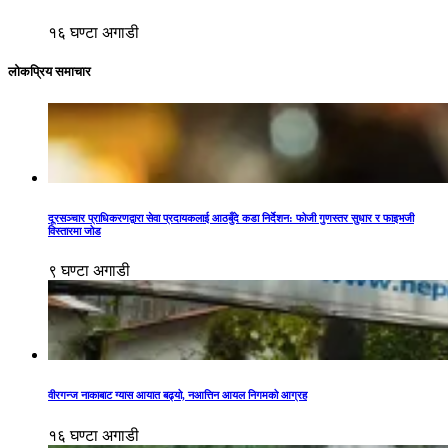
१६ घण्टा अगाडी
लोकप्रिय समाचार
दूरसञ्चार प्राधिकरणद्वारा सेवा प्रदायकलाई आठबुँदे कडा निर्देशन: फोजी गुणस्तर सुधार र फाइभजी
विस्तारमा जोड
९ घण्टा अगाडी
वीरगन्ज नाकाबाट ग्यास आयात बढ्यो, नआत्तिन आयल निगमको आग्रह
१६ घण्टा अगाडी