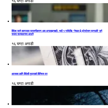
१६ घण्टा अगाडी
विदेश जाने कागजात प्रमाणीकरण अब अनलाइनबाटै: भदौ १ गतेदेखि ‘नेपाल ई-एटेस्टेसन प्रणाली’ पूर्ण
रूपमा सञ्चालनमा आउने
१६ घण्टा अगाडी
आजका लागि विदेशी मुद्राको विनिमय दर
१६ घण्टा अगाडी