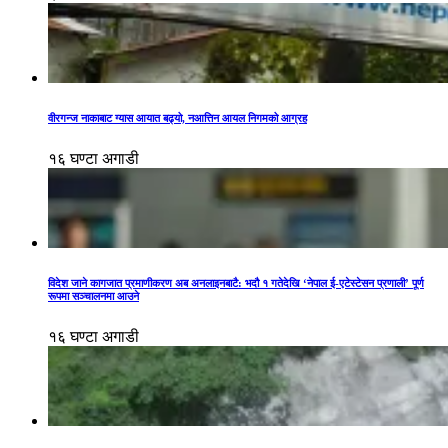
वीरगन्ज नाकाबाट ग्यास आयात बढ्यो, नआत्तिन आयल निगमको आग्रह
१६ घण्टा अगाडी
विदेश जाने कागजात प्रमाणीकरण अब अनलाइनबाटै: भदौ १ गतेदेखि ‘नेपाल ई-एटेस्टेसन प्रणाली’ पूर्ण
रूपमा सञ्चालनमा आउने
१६ घण्टा अगाडी