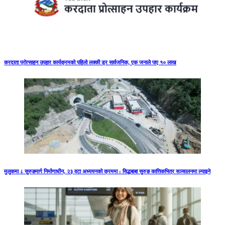
करदाता प्रोत्साहन उपहार कार्यक्रमको पहिलो लक्की ड्र सार्वजनिक, एक जनाले पाए १० लाख
मुलुकमा ८ सुरुङमार्ग निर्माणाधीन, २३ वटा अध्ययनको क्रममा : सिद्धबाबा सुरुङ कात्तिकभित्र सञ्चालनमा ल्याइने