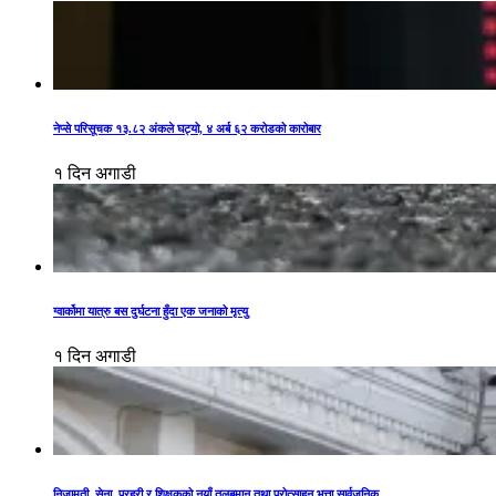
नेप्से परिसूचक १३.८२ अंकले घट्यो, ४ अर्ब ६२ करोडको कारोबार
१ दिन अगाडी
ग्वार्कोमा यात्रु बस दुर्घटना हुँदा एक जनाको मृत्यु
१ दिन अगाडी
निजामती, सेना, प्रहरी र शिक्षकको नयाँ तलबमान तथा प्रोत्साहन भत्ता सार्वजनिक