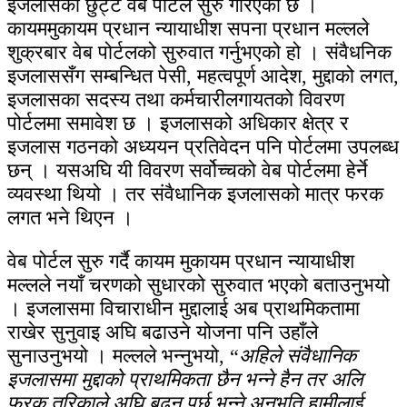
इजलासको छुट्टै वेब पोर्टल सुरु गरिएको छ ।
कायममुकायम प्रधान न्यायाधीश सपना प्रधान मल्लले
शुक्रबार वेब पोर्टलको सुरुवात गर्नुभएको हो । संवैधनिक
इजलाससँग सम्बन्धित पेसी, महत्वपूर्ण आदेश, मुद्दाको लगत,
इजलासका सदस्य तथा कर्मचारीलगायतको विवरण
पोर्टलमा समावेश छ । इजलासको अधिकार क्षेत्र र
इजलास गठनको अध्ययन प्रतिवेदन पनि पोर्टलमा उपलब्ध
छन् । यसअघि यी विवरण सर्वोच्चको वेब पोर्टलमा हेर्ने
व्यवस्था थियो । तर संवैधानिक इजलासको मात्र फरक
लगत भने थिएन ।
वेब पोर्टल सुरु गर्दै कायम मुकायम प्रधान न्यायाधीश
मल्लले नयाँ चरणको सुधारको सुरुवात भएको बताउनुभयो
। इजलासमा विचाराधीन मुद्दालाई अब प्राथमिकतामा
राखेर सुनुवाइ अघि बढाउने योजना पनि उहाँले
सुनाउनुभयो । मल्लले भन्नुभयो, “
अहिले संवैधानिक
इजलासमा मुद्दाको प्राथमिकता छैन भन्ने हैन तर अलि
फरक तरिकाले अघि बढ्नु पर्छ भन्ने अनुभूति हामीलाई