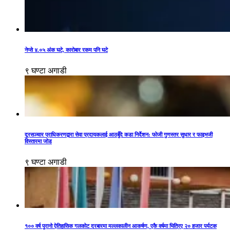
नेप्से ४.०५ अंक घटे, कारोबार रकम पनि घटे
९ घण्टा अगाडी
दूरसञ्चार प्राधिकरणद्वारा सेवा प्रदायकलाई आठबुँदे कडा निर्देशन: फोजी गुणस्तर सुधार र फाइभजी
विस्तारमा जोड
९ घण्टा अगाडी
१०० वर्ष पुरानो ऐतिहासिक गलकोट दरबारमा मल्लकालीन आकर्षण, एकै वर्षमा भित्रिए २० हजार पर्यटक