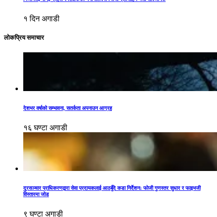
१ दिन अगाडी
लोकप्रिय समाचार
देशभर वर्षाको सम्भावना, सतर्कता अपनाउन आग्रह
१६ घण्टा अगाडी
दूरसञ्चार प्राधिकरणद्वारा सेवा प्रदायकलाई आठबुँदे कडा निर्देशन: फोजी गुणस्तर सुधार र फाइभजी
विस्तारमा जोड
९ घण्टा अगाडी