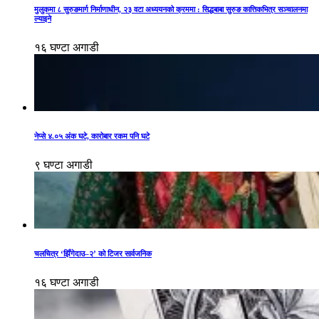
मुलुकमा ८ सुरुङमार्ग निर्माणाधीन, २३ वटा अध्ययनको क्रममा : सिद्धबाबा सुरुङ कात्तिकभित्र सञ्चालनमा
ल्याइने
१६ घण्टा अगाडी
नेप्से ४.०५ अंक घटे, कारोबार रकम पनि घटे
९ घण्टा अगाडी
चलचित्र ‘झिँगेदाउ–२’ को टिजर सार्वजनिक
१६ घण्टा अगाडी