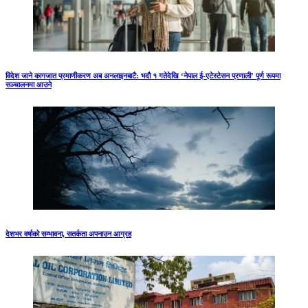
विदेश जाने कागजात प्रमाणीकरण अब अनलाइनबाटै: भदौ १ गतेदेखि ‘नेपाल ई-एटेस्टेसन प्रणाली’ पूर्ण रूपमा
सञ्चालनमा आउने
देशभर वर्षाको सम्भावना, सतर्कता अपनाउन आग्रह