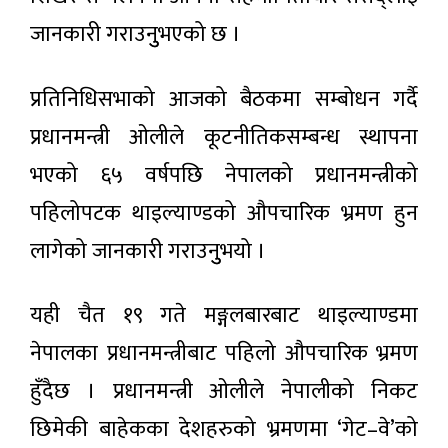
मनाइँदै
३
घण्टा
जानकारी गराउनुुभएको छ ।
अगाडी
प्रतिनिधिसभाको आजको बैठकमा सम्बोधन गर्दै
मल लिन
प्रधानमन्त्री ओलीले कूटनीतिकसम्बन्ध स्थापना
जाँदा ३८
दिन
३ घण्टा अगाडी
भएको ६५ वर्षपछि नेपालको प्रधानमन्त्रीको
भारतीय
हिरासतमा
पहिलोपटक थाइल्याण्डको औपचारिक भ्रमण हुन
बसेका
काठमाडौँ
सर्लाहीका
लागेको जानकारी गराउनुुभयो ।
भ्याली
दाजुभाइ
अर्बन
घर
८ घण्टा अगाडी
ट्रान्सपोर्ट
फर्किए,
सिस्टम
सीमामा
यही चैत १९ गते मङ्गलबारबाट थाइल्याण्डमा
मास्टर
कडाइले
विशेष
प्लान
किसान
नेपालका प्रधानमन्त्रीबाट पहिलो औपचारिक भ्रमण
महाधिवेशन
(२०५०)
त्रसित
विधानसम्मत
हुँदैछ । प्रधानमन्त्री ओलीले नेपालीको निकट
८ घण्टा अगाडी
र वैधानिक :
कांग्रेस
छिमेकी बाहेकका देशहरुको भ्रमणमा ‘गेट–वे’को
सभापति