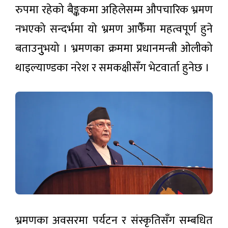
लोकप्रिय
थापा
रुपमा रहेको बैङ्ककमा अहिलेसम्म औपचारिक भ्रमण
समाचार
नभएको सन्दर्भमा यो भ्रमण आफैंँमा महत्वपूर्ण हुने
बताउनुुभयो । भ्रमणका क्रममा प्रधानमन्त्री ओलीको
मल लिन
जाँदा ३८
थाइल्याण्डका नरेश र समकक्षीसँग भेटवार्ता हुनेछ ।
दिन
३ घण्टा अगाडी
भारतीय
हिरासतमा
बसेका
प्रशान्त
सर्लाहीका
महासागरमा
दाजुभाइ
‘अलनिनो’
घर
८ घण्टा अगाडी
बलियो बन्दै
फर्किए,
: नेपालमा
सीमामा
तत्काल
कडाइले
सरकारी
प्रभाव
किसान
उद्योगमा
नगन्य,
त्रसित
सुधारको
हिउँदमा
८ घण्टा अगाडी
सङ्केत:
जोखिम
घाटामा
बढ्ने
रहेका
सम्भावना
भ्रमणका अवसरमा पर्यटन र संस्कृतिसँग सम्बधित
आजको
संस्थानहरू