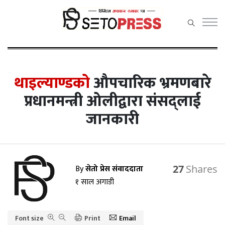
सेतोप्रेस
मेनु
थाइल्याण्डको
औपचारिक भ्रमणबारे
प्रधानमन्त्री ओलीद्वारा संसद्लाई
जानकारी
समाचार
राजनीति
प्रदेश समाचार
By
सेतो प्रेस संवाददाता
27
अर्थ/वाणिज्य
१ साल अगाडी
कला / मनोरञ्जन
Font size
Print
Email
खेलकुद़़