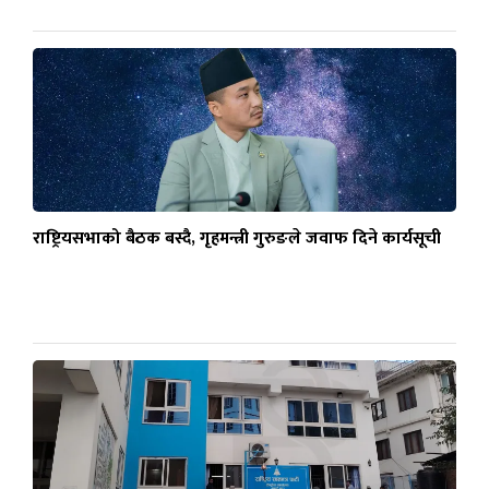
राष्ट्रियसभाको बैठक बस्दै, गृहमन्त्री गुरुङले जवाफ दिने कार्यसूची