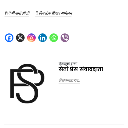
केपी शर्मा ओली
बिमस्टेक शिखर सम्मेलन
लेखकको बारेमा
सेतो प्रेस संवाददाता
लेखकबाट थप..