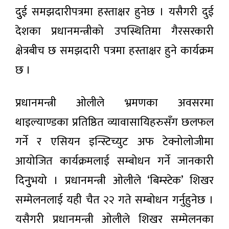
राशिफल
नाफामा
दुुई समझदारीपत्रमा हस्ताक्षर हुनेछ । यसैगरी दुई
जान थाले
८ घण्टा अगाडी
देशका प्रधानमन्त्रीको उपस्थितिमा गैरसरकारी
काठमाडौँ
क्षेत्रबीच छ समझदारी पत्रमा हस्ताक्षर हुने कार्यक्रम
भ्याली
अर्बन
छ ।
८ घण्टा अगाडी
ट्रान्सपोर्ट
सिस्टम
मास्टर
प्रधानमन्त्री ओलीले भ्रमणका अवसरमा
प्लान
(२०५०)
थाइल्याण्डका प्रतिष्ठित व्यावासायिहरुसँग छलफल
गर्ने र एसियन इन्स्टिच्युट अफ टेक्नोलोजीमा
आयोजित कार्यक्रमलाई सम्बोधन गर्ने जानकारी
दिनुुभयो । प्रधानमन्त्री ओलीले ‘बिम्स्टेक’ शिखर
सम्मेलनलाई यही चैत २२ गते सम्बोधन गर्नुहुनेछ ।
यसैगरी प्रधानमन्त्री ओलीले शिखर सम्मेलनका