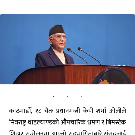
पर्यटन
सूचना-प्रविधि
अन्तराष्ट्रिय
अन्य
ताजा
समाचार
३२औँ विश्व
आदिवासी
काठमाडौँ, १८ चैतः प्रधानमन्त्री केपी शर्मा ओलीले
दिवस
४३ मिनेट अगाडी
नेपालमा
मित्रराष्ट्र थाइल्याण्डको औपचारिक भ्रमण र बिमस्टेक
विविध
कार्यक्रमसहित
शिखर सम्मेलनमा आफ्नो सहभागिताबारे संसद्लाई