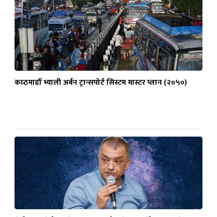
काठमाडौँ भ्याली अर्बन ट्रान्सपोर्ट सिस्टम मास्टर प्लान (२०५०)