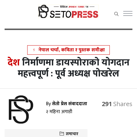
सेतोप्रेस
मेनु
नेपाल चर्चा, कविता र पुस्तक समीक्षा
देश
निर्माणमा डायस्पोराको योगदान
समाचार
महत्त्वपूर्ण : पूर्व अध्यक्ष पोखरेल
राजनीति
प्रदेश समाचार
By
सेतो प्रेस संवाददाता
291
अर्थ/वाणिज्य
२ महिना अगाडी
कला /
मनोरञ्जन
समाचार