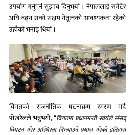
१ करोड १०
उपयोग गर्नुपर्ने सुझाव दिनुभयो । नेपाललाई समेटेर
लोकप्रिय
लाखभन्दा
बढी राहत
अघि बढ्न सक्ने सक्षम नेतृत्वको आवश्यकता रहेको
समाचार
वितरण
उहाँको भनाइ थियो ।
विगतको राजनीतिक घटनाक्रम स्मरण गर्दै
पोखरेलले भन्नुभयो, “
विगतमा प्रधानमन्त्री स्वयंले संसद्
विघटन गरेर अस्थिरता निम्त्याउने प्रयास गरेको इतिहास