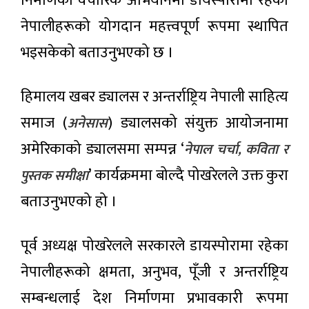
निर्माणको वैचारिक अभियानमा डायस्पोरामा रहेका
अल्पमतमा,
चलचित्र
नेपालीहरूको योगदान महत्त्वपूर्ण रूपमा स्थापित
राजीनामा
‘कमला
दिने
मिस’ र
भइसकेको बताउनुभएको छ ।
सम्भावना
२0 घण्टा
‘हली’
अगाडी
प्रदर्शनमा
हिमालय खबर ड्यालस र अन्तर्राष्ट्रिय नेपाली साहित्य
चार
महिनाको
समाज (
) ड्यालसको संयुक्त आयोजनामा
अनेसास
प्रगति
२0 घण्टा अगाडी
विवरण
अमेरिकाको ड्यालसमा सम्पन्न ‘
नेपाल चर्चा, कविता र
सार्वजनिक:
सुशासन र
’ कार्यक्रममा बोल्दै पोखरेलले उक्त कुरा
पुस्तक समीक्षा
उपत्यकामा
विकास
शुक्रबार
निर्माणमा
बताउनुभएको हो ।
६१ हजार
उल्लेख्य
२0 घण्टा अगाडी
ग्यास
सुधार
सिलिन्डर
वितरण
पूर्व अध्यक्ष पोखरेलले सरकारले डायस्पोरामा रहेका
मानव–
वन्यजन्तु
नेपालीहरूको क्षमता, अनुभव, पूँजी र अन्तर्राष्ट्रिय
द्वन्द्व :
२0 घण्टा अगाडी
एक्यापद्वारा
सम्बन्धलाई देश निर्माणमा प्रभावकारी रूपमा
तीन वर्षमा