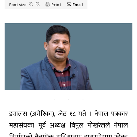
Font size
Print
Email
खेलकुद़़
पर्यटन
सूचना-प्रविधि
अन्तराष्ट्रिय
अन्य
ताजा
समाचार
ड्यालस (अमेरिका), जेठ १८ गते । नेपाल पत्रकार
सुदूरपश्चिम
प्रदेश सभा
महासंघका पूर्व अध्यक्ष विपुल पोखरेलले नेपाल
सुनसान:
२0 घण्टा अगाडी
मुख्यमन्त्री
शाह