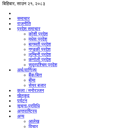
बिहिबार, साउन २१, २०८३
समाचार
राजनीति
प्रदेश समाचार
कोशी प्रदेश
मधेस प्रदेश
बागमती प्रदेश
गण्डकी प्रदेश
लुम्बिनी प्रदेश
कर्णाली प्रदेश
सुदूरपश्चिम प्रदेश
अर्थ/वाणिज्य
बैंक/बित्त
बीमा
सेयर बजार
कला / मनोरञ्जन
खेलकुद़़
पर्यटन
सूचना-प्रविधि
अन्तराष्ट्रिय
अन्य
आलेख
विचार