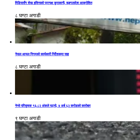
मिडियासँग शेख हसिनाको प्रत्यक्ष कुराकानी, बङ्गलादेश आक्रोशित
८ घण्टा अगाडी
नेपाल आयल निगमको कार्यकारी निर्देशकमा साह
८ घण्टा अगाडी
नेप्से परिसूचक १३.८२ अंकले घट्यो, ४ अर्ब ६२ करोडको कारोबार
९ घण्टा अगाडी