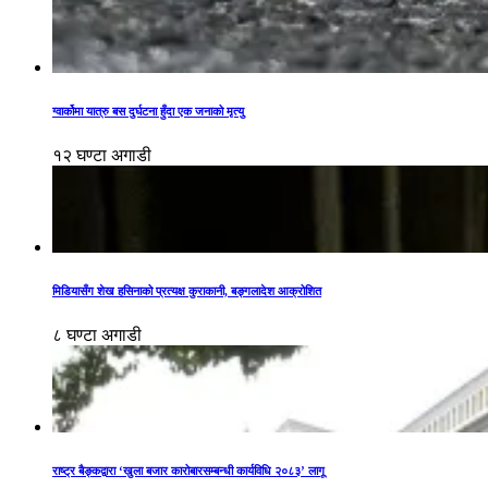
ग्वार्कोमा यात्रु बस दुर्घटना हुँदा एक जनाको मृत्यु
१२ घण्टा अगाडी
मिडियासँग शेख हसिनाको प्रत्यक्ष कुराकानी, बङ्गलादेश आक्रोशित
८ घण्टा अगाडी
राष्ट्र बैङ्कद्वारा ‘खुला बजार कारोबारसम्बन्धी कार्यविधि २०८३’ लागू