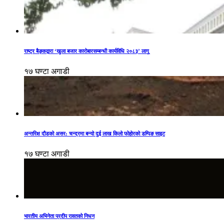
राष्ट्र बैङ्कद्वारा ‘खुला बजार कारोबारसम्बन्धी कार्यविधि २०८३’ लागू
१७ घण्टा अगाडी
अन्तरिक्ष दौडको असर: चन्द्रमा बन्यो दुई लाख किलो फोहोरको डम्पिङ साइट
१७ घण्टा अगाडी
भारतीय अभिनेता प्रदीप रावतको निधन