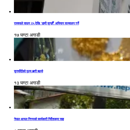
रास्वपाले साउन २५ देखि ‘हामी सुन्छौँ’ अभियान सञ्चालन गर्ने
१७ घण्टा अगाडी
सुनचाँदीको मूल्य ह्वात्तै बढ्यो
१३ घण्टा अगाडी
नेपाल आयल निगमको कार्यकारी निर्देशकमा साह