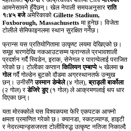
आमनेसामने हुँदैछन्। खेल नेपाली समयअनुसार
राति
१:४५ बजे
अमेरिकाको
Gillette Stadium,
Foxborough, Massachusetts
मा हुनेछ। विजेता
टोलीले सेमिफाइनलमा स्थान सुरक्षित गर्नेछ।
फ्रान्स यस प्रतियोगितामा उत्कृष्ट लयमा देखिएको छ।
समूह चरणदेखि नकआउटसम्म फ्रान्सले प्रभावशाली
प्रदर्शन गर्दै स्विडेन, इराक, सेनेगल र पाराग्वेलाई पराजित
गरेको छ। टोलीका कप्तान
किलियन एम्बाप्पे
५ खेलमा
७
गोल
गर्दै गोल्डेन बुटको दौडमा अग्रस्थानतर्फ उन्मुख
छन्। उनीसँगै
उस्मान डेम्बेले
(४ गोल),
ब्राड्ली बार्कोला
(२ गोल) र
डेजिरे डुए
(१ गोल) ले आक्रमणलाई थप धार
दिएका छन्।
यता मोरक्कोले यस विश्वकपमा फेरि एकपटक आफ्नो
क्षमता प्रमाणित गरेको छ। क्यानडा, स्कटल्याण्ड, हाइटी
र नेदरल्यान्ड्सजस्ता टोलीविरुद्ध उत्कृष्ट नतिजा निकाल्दै