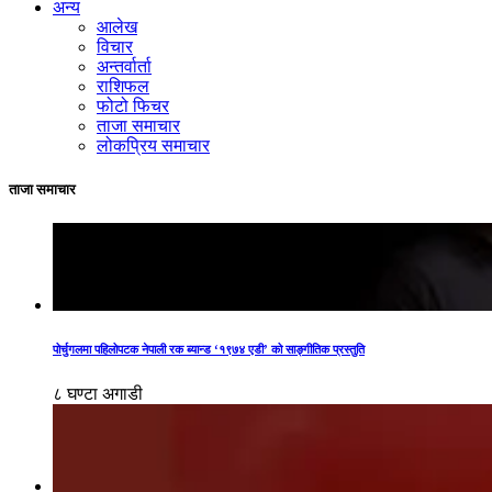
अन्य
आलेख
विचार
अन्तर्वार्ता
राशिफल
फोटो फिचर
ताजा समाचार
लोकप्रिय समाचार
ताजा समाचार
पोर्चुगलमा पहिलोपटक नेपाली रक ब्यान्ड ‘१९७४ एडी’ को साङ्गीतिक प्रस्तुति
८ घण्टा अगाडी