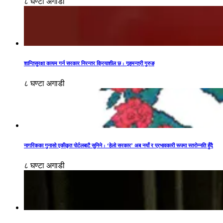
८ घण्टा अगाडी
शान्तिसुरक्षा कायम गर्न सरकार निरन्तर क्रियाशील छ : गृहमन्त्री गुरुङ
८ घण्टा अगाडी
नागरिकका गुनासो एकीकृत पोर्टलबाटै सुनिने : ‘हेलो सरकार’ अब नयाँ र प्रभावकारी रूपमा स्तरोन्नति हुँदै
८ घण्टा अगाडी