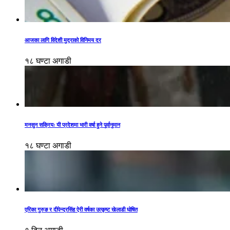
आजका लागि विदेशी मुद्राको विनिमय दर
१८ घण्टा अगाडी
मनसुन सक्रियः यी प्रदेशमा भारी वर्षा हुने पूर्वानुमान
१८ घण्टा अगाडी
एरिका गुरुङ र दीपेन्द्रसिंह ऐरी वर्षका उत्कृष्ट खेलाडी घोषित