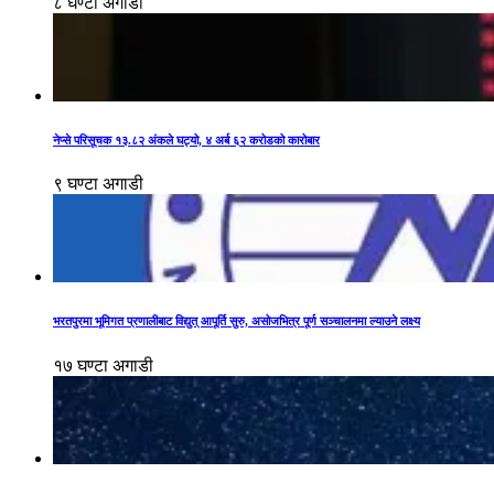
८ घण्टा अगाडी
नेप्से परिसूचक १३.८२ अंकले घट्यो, ४ अर्ब ६२ करोडको कारोबार
९ घण्टा अगाडी
भरतपुरमा भूमिगत प्रणालीबाट विद्युत् आपूर्ति सुरु, असोजभित्र पूर्ण सञ्चालनमा ल्याउने लक्ष्य
१७ घण्टा अगाडी