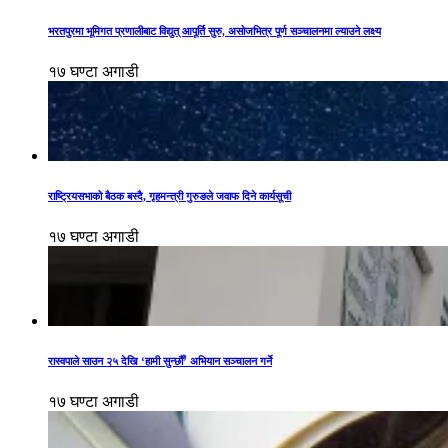
भरतपुरमा भूमिगत प्रणालीबाट विद्युत् आपूर्ति सुरु, असोजभित्र पूर्ण सञ्चालनमा ल्याउने लक्ष्य
१७ घण्टा अगाडी
राष्ट्रियसभाको बैठक बस्दै, गृहमन्त्री गुरुङले जवाफ दिने कार्यसूची
१७ घण्टा अगाडी
रास्वपाले साउन २५ देखि ‘हामी सुन्छौँ’ अभियान सञ्चालन गर्ने
१७ घण्टा अगाडी