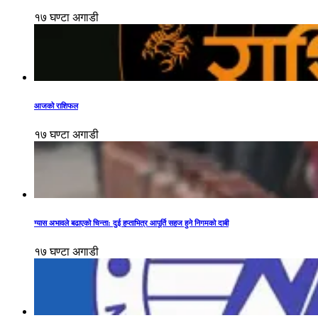
१७ घण्टा अगाडी
आजको राशिफल
१७ घण्टा अगाडी
ग्यास अभावले बढाएको चिन्ता: दुई हप्ताभित्र आपूर्ति सहज हुने निगमको दाबी
१७ घण्टा अगाडी