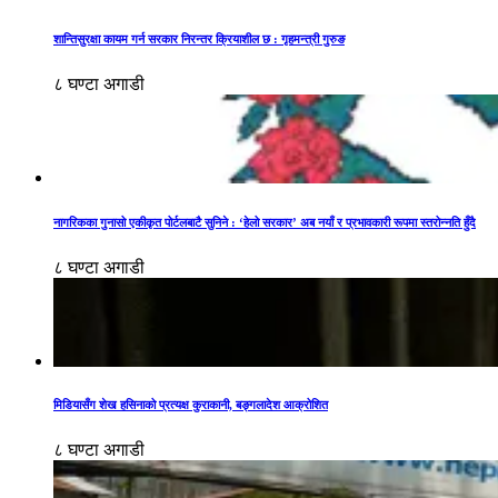
शान्तिसुरक्षा कायम गर्न सरकार निरन्तर क्रियाशील छ : गृहमन्त्री गुरुङ
८ घण्टा अगाडी
नागरिकका गुनासो एकीकृत पोर्टलबाटै सुनिने : ‘हेलो सरकार’ अब नयाँ र प्रभावकारी रूपमा स्तरोन्नति हुँदै
८ घण्टा अगाडी
मिडियासँग शेख हसिनाको प्रत्यक्ष कुराकानी, बङ्गलादेश आक्रोशित
८ घण्टा अगाडी