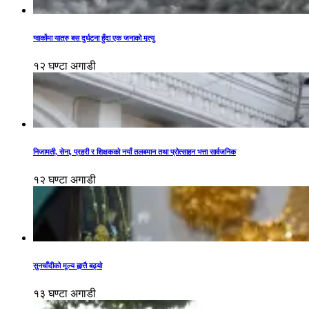
ग्वार्कोमा यात्रु बस दुर्घटना हुँदा एक जनाको मृत्यु
१२ घण्टा अगाडी
निजामती, सेना, प्रहरी र शिक्षकको नयाँ तलबमान तथा प्रोत्साहन भत्ता सार्वजनिक
१२ घण्टा अगाडी
सुनचाँदीको मूल्य ह्वात्तै बढ्यो
१३ घण्टा अगाडी