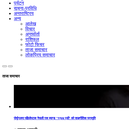
पर्यटन
सूचना-प्रविधि
अन्तराष्ट्रिय
अन्य
आलेख
विचार
अन्तर्वार्ता
राशिफल
फोटो फिचर
ताजा समाचार
लोकप्रिय समाचार
ताजा समाचार
पोर्चुगलमा पहिलोपटक नेपाली रक ब्यान्ड ‘१९७४ एडी’ को साङ्गीतिक प्रस्तुति