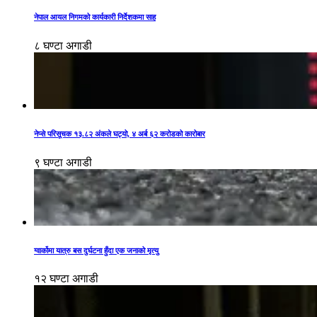
नेपाल आयल निगमको कार्यकारी निर्देशकमा साह
८ घण्टा अगाडी
नेप्से परिसूचक १३.८२ अंकले घट्यो, ४ अर्ब ६२ करोडको कारोबार
९ घण्टा अगाडी
ग्वार्कोमा यात्रु बस दुर्घटना हुँदा एक जनाको मृत्यु
१२ घण्टा अगाडी