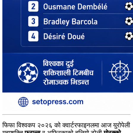
फिफा विश्वकप २०२६ को क्वार्टरफाइनलमा आज युरोपेली
महाशक्ति
फ्रान्स
र अफ्रिकाको बलियो टोली
मोरक्को