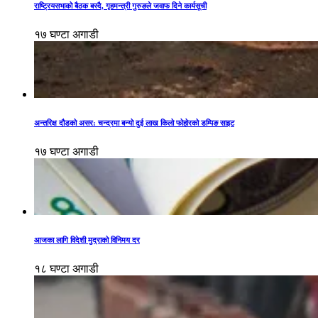
राष्ट्रियसभाको बैठक बस्दै, गृहमन्त्री गुरुङले जवाफ दिने कार्यसूची
१७ घण्टा अगाडी
अन्तरिक्ष दौडको असर: चन्द्रमा बन्यो दुई लाख किलो फोहोरको डम्पिङ साइट
१७ घण्टा अगाडी
आजका लागि विदेशी मुद्राको विनिमय दर
१८ घण्टा अगाडी