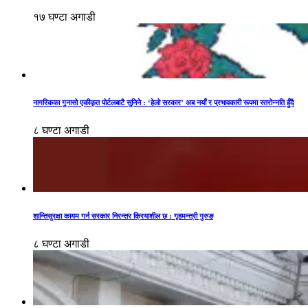
१७ घण्टा अगाडी
नागरिकका गुनासो एकीकृत पोर्टलबाटै सुनिने : ‘हेलो सरकार’ अब नयाँ र प्रभावकारी रूपमा स्तरोन्नति हुँदै
८ घण्टा अगाडी
शान्तिसुरक्षा कायम गर्न सरकार निरन्तर क्रियाशील छ : गृहमन्त्री गुरुङ
८ घण्टा अगाडी