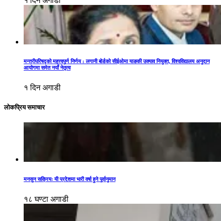
१ दिन अगाडी
मन्त्रीपरिषद्को महत्त्वपूर्ण निर्णय : लगानी बोर्डको सीईओमा याङकी उक्याव नियुक्त, विश्वविद्यालय अनुदान
आयोगमा समेत नयाँ नेतृत्व
१ दिन अगाडी
लोकप्रिय समाचार
मनसुन सक्रियः यी प्रदेशमा भारी वर्षा हुने पूर्वानुमान
१८ घण्टा अगाडी