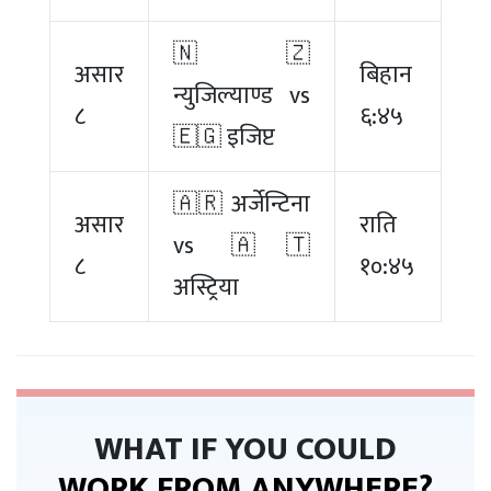
🇳🇿
असार
बिहान
न्युजिल्याण्ड vs
८
६:४५
🇪🇬 इजिप्ट
🇦🇷 अर्जेन्टिना
असार
राति
vs 🇦🇹
८
१०:४५
अस्ट्रिया
WHAT IF YOU COULD
WORK FROM ANYWHERE?