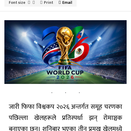
पर्यटन
Font size
Print
Email
सूचना-प्रविधि
अन्तराष्ट्रिय
अन्य
ताजा
समाचार
सुदूरपश्चिम
प्रदेश सभा
सुनसान:
जारी फिफा विश्वकप २०२६ अन्तर्गत समूह चरणका
५ घण्टा अगाडी
मुख्यमन्त्री
शाह
पछिल्ला खेलहरूले प्रतिस्पर्धा झन् रोमाञ्चक
अल्पमतमा,
चलचित्र
राजीनामा
बनाएका छन्। शनिबार भएका तीन प्रमुख खेलमध्ये
‘कमला
दिने