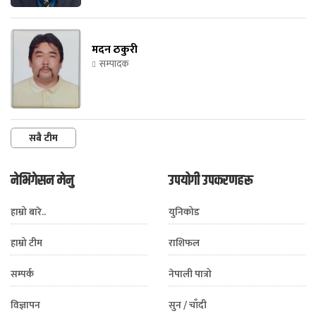
मदन ठकुरी
सम्पादक
सबै टीम
नेभिगेसन मेनु
उपयोगी उपकरणहरू
हाम्रो बारे..
युनिकोड
हाम्रो टीम
राशिफल
सम्पर्क
नेपाली पात्रो
विज्ञापन
सुन / चाँदी