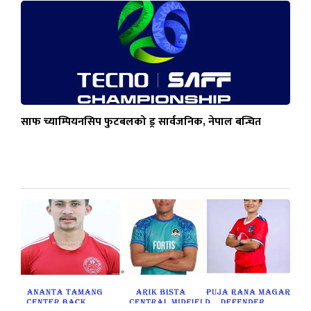
साफ च्याम्पियनसिप फुटबलको ड्र सार्वजनिक, नेपाल बन्चित