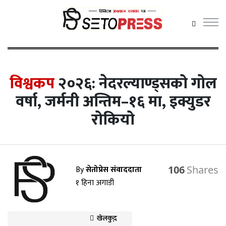
सेतोप्रेस मेनु
विश्वकप
२०२६: नेदरल्याण्ड्सको गोल
वर्षा, जर्मनी अन्तिम–१६ मा, इक्युडर
समाचार
रोकियो
राजनीति
प्रदेश समाचार
अर्थ/वाणिज्य
By
सेतोप्रेस संवाददाता
106
१ हिना अगाडी
कला / मनोरञ्जन
खेलकुद़़
खेलकुद़़