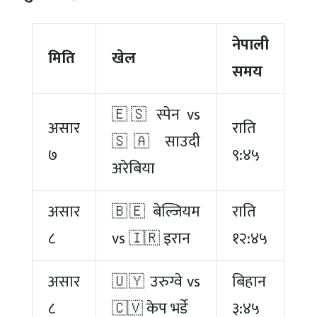
नेपाली
मिति
खेल
समय
🇪🇸 स्पेन vs
असार
राति
🇸🇦 साउदी
७
९:४५
अरेबिया
असार
🇧🇪 बेल्जियम
राति
८
vs 🇮🇷 इरान
१२:४५
असार
🇺🇾 उरुग्वे vs
बिहान
८
🇨🇻 केप भर्डे
३:४५