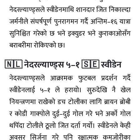
मिस’ र
सम्भावना
५ घण्टा अगाडी
नेदरल्याण्ड्सले स्वीडेनमाथि शानदार जित निकाल्दा
‘हली’
प्रदर्शनमा
जर्मनीले संघर्षपूर्ण पुनरागमन गर्दै अन्तिम–१६ यात्रा
चार
सुनिश्चित गरेको छ भने इक्युडर भने कुराकाओसँग
महिनाको
प्रगति
५ घण्टा अगाडी
बराबरीमा रोकिएको छ।
विवरण
सार्वजनिक:
सुशासन र
🇳🇱 नेदरल्याण्ड्स ५–१ 🇸🇪 स्वीडेन
उपत्यकामा
विकास
शुक्रबार
निर्माणमा
६१ हजार
उल्लेख्य
नेदरल्याण्ड्सले आक्रामक फुटबल प्रदर्शन गर्दै
५ घण्टा अगाडी
ग्यास
सुधार
सिलिन्डर
स्वीडेनलाई ५–१ ले हरायो। सुरुदेखि नै खेल
वितरण
मानव–
नियन्त्रणमा राखेको डच टोलीका लागि ब्रायन ब्रोबी
वन्यजन्तु
द्वन्द्व :
५ घण्टा अगाडी
र कोडी गाक्पोले दुई–दुई गोल गरे भने अर्को गोल
एक्यापद्वारा
तीन वर्षमा
थपिँदा टोलीले ठूलो जित दर्ता गर्यो। स्वीडेनले केही
१ करोड १०
लोकप्रिय
लाखभन्दा
अवसर सिर्जना गरे पनि रक्षात्मक कमजोरीका
बढी राहत