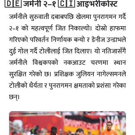
🇩🇪 जर्मनी २–१ 🇨🇮 आइभरीकोस्ट
ग्यास
सिलिन्डर
वितरण
जर्मनीले सुरुवाती दबाबपछि खेलमा पुनरागमन गर्दै
चार
महिनाको
२–१ को महत्वपूर्ण जित निकाल्यो। दोस्रो हाफमा
प्रगति
५ घण्टा अगाडी
विवरण
गरिएको परिवर्तन निर्णायक बन्यो र डेनीज उन्डाभले
सार्वजनिक:
सुशासन र
दुई गोल गर्दै टोलीलाई जित दिलाए। यो नतिजासँगै
विकास
निर्माणमा
जर्मनीले विश्वकपको नकआउट चरणमा स्थान
उल्लेख्य
सुधार
सुरक्षित गरेको छ। प्रशिक्षक जुलियन नागेल्समनले
टोलीको धैर्यता र पुनरागमन क्षमताको प्रशंसा गरेका
छन्।