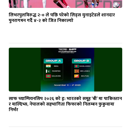
लिभरपुलविरुद्ध २-० ले पछि परेको लिड्स युनाइटेडले शानदार
पुनरागमन गर्दै ४-२ को जित निकाल्यो
साफ च्याम्पियनसिप २०२६ को ड्र: भारतको समूह ‘बी’ मा पाकिस्तान
र माल्दिभ्स, नेपालको सहभागिता फिफाको निलम्बन फुकुवामा
निर्भर