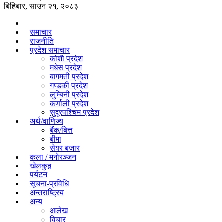
बिहिबार, साउन २१, २०८३
समाचार
राजनीति
प्रदेश समाचार
कोशी प्रदेश
मधेस प्रदेश
बागमती प्रदेश
गण्डकी प्रदेश
लुम्बिनी प्रदेश
कर्णाली प्रदेश
सुदूरपश्चिम प्रदेश
अर्थ/वाणिज्य
बैंक/बित्त
बीमा
सेयर बजार
कला / मनोरञ्जन
खेलकुद़़
पर्यटन
सूचना-प्रविधि
अन्तराष्ट्रिय
अन्य
आलेख
विचार