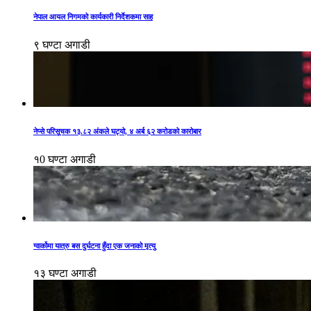
नेपाल आयल निगमको कार्यकारी निर्देशकमा साह
९ घण्टा अगाडी
नेप्से परिसूचक १३.८२ अंकले घट्यो, ४ अर्ब ६२ करोडको कारोबार
१0 घण्टा अगाडी
ग्वार्कोमा यात्रु बस दुर्घटना हुँदा एक जनाको मृत्यु
१३ घण्टा अगाडी