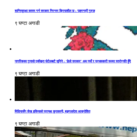
शान्तिसुरक्षा कायम गर्न सरकार निरन्तर क्रियाशील छ : गृहमन्त्री गुरुङ
९ घण्टा अगाडी
नागरिकका गुनासो एकीकृत पोर्टलबाटै सुनिने : ‘हेलो सरकार’ अब नयाँ र प्रभावकारी रूपमा स्तरोन्नति हुँदै
९ घण्टा अगाडी
मिडियासँग शेख हसिनाको प्रत्यक्ष कुराकानी, बङ्गलादेश आक्रोशित
९ घण्टा अगाडी