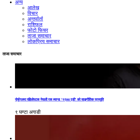
अन्य
आलेख
विचार
अन्तर्वार्ता
राशिफल
फोटो फिचर
ताजा समाचार
लोकप्रिय समाचार
ताजा समाचार
पोर्चुगलमा पहिलोपटक नेपाली रक ब्यान्ड ‘१९७४ एडी’ को साङ्गीतिक प्रस्तुति
९ घण्टा अगाडी