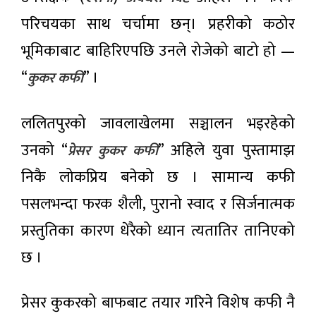
एडी’ को
परिचयका साथ चर्चामा छन्। प्रहरीको कठोर
शान्तिसुरक्षा
साङ्गीतिक
कायम गर्न
प्रस्तुति
भूमिकाबाट बाहिरिएपछि उनले रोजेको बाटो हो —
सरकार
४ घण्टा अगाडी
निरन्तर
“
” ।
क्रियाशील
कुकर कफी
छ : गृहमन्त्री
नागरिकका
गुरुङ
गुनासो
ललितपुरको जावलाखेलमा सञ्चालन भइरहेको
एकीकृत
४ घण्टा अगाडी
पोर्टलबाटै
उनको “
” अहिले युवा पुस्तामाझ
प्रेसर कुकर कफी
सुनिने :
‘हेलो
निकै लोकप्रिय बनेको छ । सामान्य कफी
मिडियासँग
सरकार’
शेख
अब नयाँ र
पसलभन्दा फरक शैली, पुरानो स्वाद र सिर्जनात्मक
हसिनाको
प्रभावकारी
४ घण्टा अगाडी
प्रत्यक्ष
रूपमा
प्रस्तुतिका कारण धेरैको ध्यान त्यतातिर तानिएको
कुराकानी,
स्तरोन्नति
बङ्गलादेश
हुँदै
छ ।
नेपाल
आक्रोशित
आयल
निगमको
५ घण्टा अगाडी
कार्यकारी
प्रेसर कुकरको बाफबाट तयार गरिने विशेष कफी नै
निर्देशकमा