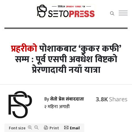
सेतोप्रेस
मेनु
प्रहरीको
पोशाकबाट ‘कुकर कफी’
सम्म : पूर्व एसपी अवधेश विष्टको
प्रेरणादायी नयाँ यात्रा
समाचार
राजनीति
प्रदेश समाचार
By
सेतो प्रेस संवाददाता
3.8K
अर्थ/वाणिज्य
२ महिना अगाडी
कला /
मनोरञ्जन
Font size
Print
Email