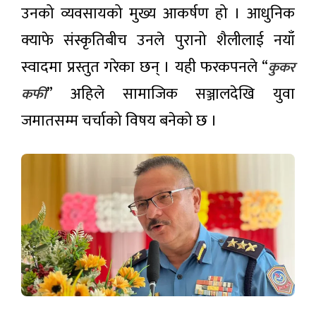
साह
उनको व्यवसायको मुख्य आकर्षण हो । आधुनिक
लोकप्रिय
क्याफे संस्कृतिबीच उनले पुरानो शैलीलाई नयाँ
समाचार
स्वादमा प्रस्तुत गरेका छन् । यही फरकपनले “
कुकर
मनसुन
” अहिले सामाजिक सञ्जालदेखि युवा
कफी
सक्रियः
यी
जमातसम्म चर्चाको विषय बनेको छ ।
१४ घण्टा
प्रदेशमा
अगाडी
भारी वर्षा
हुने
रास्वपाले
पूर्वानुमान
साउन
२५ देखि
१३ घण्टा
‘हामी
अगाडी
सुन्छौँ’
अभियान
सुनचाँदीको
सञ्चालन
मूल्य ह्वात्तै
गर्ने
बढ्यो
९ घण्टा अगाडी