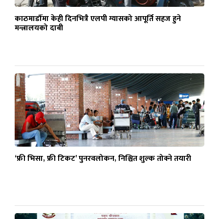
काठमाडौँमा केही दिनभित्रै एलपी ग्यासको आपूर्ति सहज हुने
मन्त्रालयको दाबी
‘फ्री भिसा, फ्री टिकट’ पुनरवलोकन, निश्चित शुल्क तोक्ने तयारी