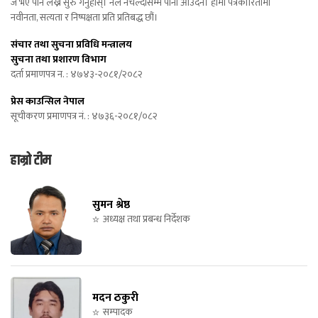
जे भए पनि लेख्न सुरु गर्नुहोस्। नल नचल्दासम्म पानी आउँदैन। हामी पत्रकारितामा
नवीनता, सत्यता र निष्पक्षता प्रति प्रतिबद्ध छौं।
संचार तथा सुचना प्रविधि मन्त्रालय
सुचना तथा प्रशारण विभाग
दर्ता प्रमाणपत्र न. : ४७४३-२०८१/२०८२
प्रेस काउन्सिल नेपाल
सूचीकरण प्रमाणपत्र नं. : ४७३६-२०८१/०८२
हाम्रो टीम
सुमन श्रेष्ठ
अध्यक्ष तथा प्रबन्ध निर्देशक
मदन ठकुरी
सम्पादक