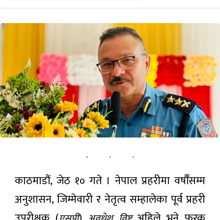
खेलकुद़़
पर्यटन
सूचना-प्रविधि
अन्तराष्ट्रिय
अन्य
ताजा
समाचार
काठमाडौं, जेठ १० गते । नेपाल प्रहरीमा वर्षौँसम्म
पोर्चुगलमा
पहिलोपटक
अनुशासन, जिम्मेवारी र नेतृत्व सम्हालेका पूर्व प्रहरी
नेपाली रक
४ घण्टा अगाडी
ब्यान्ड
उपरीक्षक (
)
अहिले भने फरक
एसपी
अवधेश विष्ट
‘१९७४