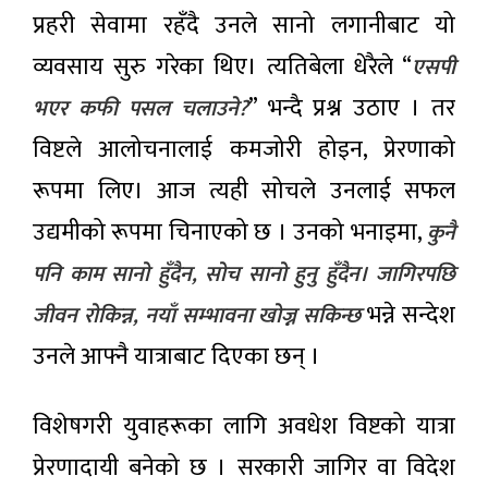
नेपाल
प्रहरी सेवामा रहँदै उनले सानो लगानीबाट यो
आयल
निगमको
५ घण्टा अगाडी
व्यवसाय सुरु गरेका थिए। त्यतिबेला धेरैले “
एसपी
कार्यकारी
निर्देशकमा
” भन्दै प्रश्न उठाए । तर
भएर कफी पसल चलाउने?
साह
नेप्से
विष्टले आलोचनालाई कमजोरी होइन, प्रेरणाको
परिसूचक
१३.८२
५ घण्टा अगाडी
रूपमा लिए। आज त्यही सोचले उनलाई सफल
अंकले
घट्यो, ४
उद्यमीको रूपमा चिनाएको छ । उनको भनाइमा,
कुनै
अर्ब ६२
करोडको
पनि काम सानो हुँदैन, सोच सानो हुनु हुँदैन। जागिरपछि
कारोबार
भन्ने सन्देश
जीवन रोकिन्न, नयाँ सम्भावना खोज्न सकिन्छ
उनले आफ्नै यात्राबाट दिएका छन् ।
विशेषगरी युवाहरूका लागि अवधेश विष्टको यात्रा
प्रेरणादायी बनेको छ । सरकारी जागिर वा विदेश