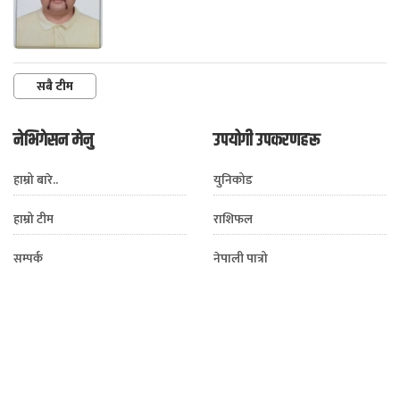
सबै टीम
नेभिगेसन मेनु
उपयोगी उपकरणहरू
हाम्रो बारे..
युनिकोड
हाम्रो टीम
राशिफल
सम्पर्क
नेपाली पात्रो
विज्ञापन
सुन / चाँदी
हाम्रो मोबाइल एप
विदेशी मुद्रा
प्राइभेसी पोलिसी
मौसम