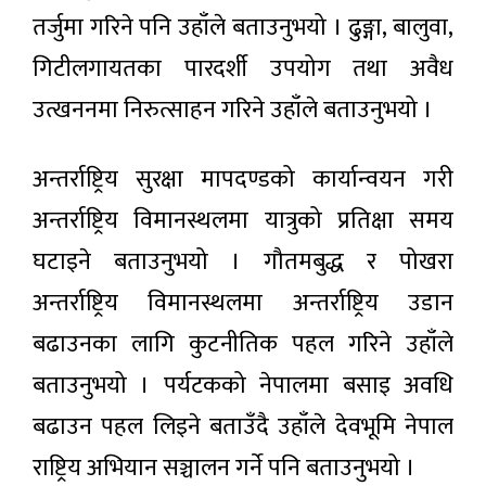
राशिफल
नाफामा
तर्जुमा गरिने पनि उहाँले बताउनुभयो । ढुङ्गा, बालुवा,
जान थाले
७ घण्टा
अगाडी
गिटीलगायतका पारदर्शी उपयोग तथा अवैध
काठमाडौँ
उत्खननमा निरुत्साहन गरिने उहाँले बताउनुभयो ।
भ्याली
अर्बन
७ घण्टा अगाडी
ट्रान्सपोर्ट
अन्तर्राष्ट्रिय सुरक्षा मापदण्डको कार्यान्वयन गरी
सिस्टम
मास्टर
अन्तर्राष्ट्रिय विमानस्थलमा यात्रुको प्रतिक्षा समय
प्लान
(२०५०)
घटाइने बताउनुभयो । गौतमबुद्ध र पोखरा
अन्तर्राष्ट्रिय विमानस्थलमा अन्तर्राष्ट्रिय उडान
बढाउनका लागि कुटनीतिक पहल गरिने उहाँले
बताउनुभयो । पर्यटकको नेपालमा बसाइ अवधि
बढाउन पहल लिइने बताउँदै उहाँले देवभूमि नेपाल
राष्ट्रिय अभियान सञ्चालन गर्ने पनि बताउनुभयो ।