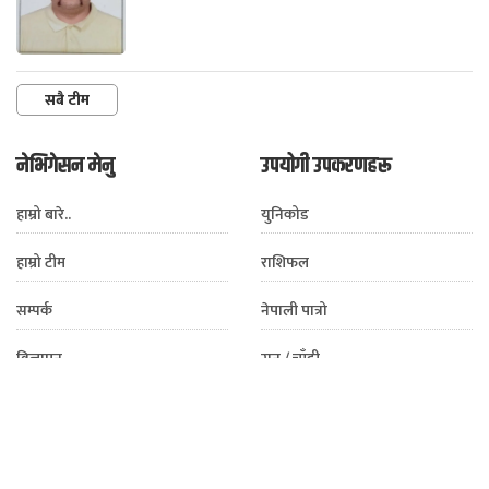
सबै टीम
नेभिगेसन मेनु
उपयोगी उपकरणहरू
हाम्रो बारे..
युनिकोड
हाम्रो टीम
राशिफल
सम्पर्क
नेपाली पात्रो
विज्ञापन
सुन / चाँदी
हाम्रो मोबाइल एप
विदेशी मुद्रा
प्राइभेसी पोलिसी
मौसम