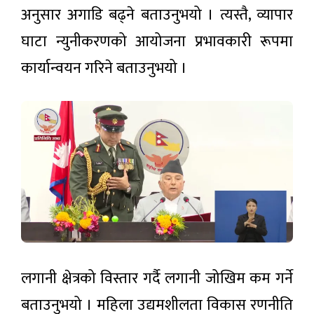
लोकप्रिय
थापा
अनुसार अगाडि बढ्ने बताउनुभयो । त्यस्तै, व्यापार
समाचार
घाटा न्युनीकरणको आयोजना प्रभावकारी रूपमा
कार्यान्वयन गरिने बताउनुभयो ।
मल लिन
जाँदा ३८
दिन
२ घण्टा अगाडी
भारतीय
हिरासतमा
बसेका
प्रशान्त
सर्लाहीका
महासागरमा
दाजुभाइ
‘अलनिनो’
घर
८ घण्टा अगाडी
बलियो बन्दै
फर्किए,
: नेपालमा
सीमामा
तत्काल
कडाइले
सरकारी
प्रभाव
किसान
उद्योगमा
नगन्य,
त्रसित
सुधारको
हिउँदमा
७ घण्टा अगाडी
सङ्केत:
जोखिम
लगानी क्षेत्रको विस्तार गर्दै लगानी जोखिम कम गर्ने
घाटामा
बढ्ने
रहेका
सम्भावना
आजको
बताउनुभयो । महिला उद्यमशीलता विकास रणनीति
संस्थानहरू