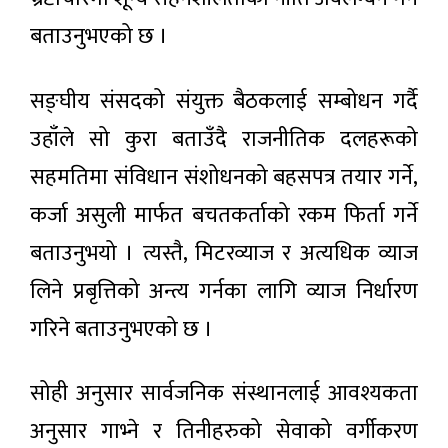
मनाइँदै
२
घण्टा
बताउनुभएको छ ।
अगाडी
सङ्घीय संसदको संयुक्त बैठकलाई सम्बोधन गर्दै
मल लिन
उहाँले सो कुरा बताउँदै राजनीतिक दलहरूको
जाँदा ३८
दिन
२ घण्टा अगाडी
सहमतिमा संविधान संशोधनको बहसपत्र तयार गर्ने,
भारतीय
हिरासतमा
कर्जा असुली मार्फत बचतकर्ताको रकम फिर्ता गर्ने
बसेका
काठमाडौँ
सर्लाहीका
भ्याली
बताउनुभयो । त्यस्तै, मिटरव्याज र अत्यधिक व्याज
दाजुभाइ
अर्बन
घर
७ घण्टा अगाडी
ट्रान्सपोर्ट
लिने प्रबृत्तिको अन्त्य गर्नका लागि व्याज निर्धारण
फर्किए,
सिस्टम
सीमामा
मास्टर
गरिने बताउनुभएको छ ।
कडाइले
विशेष
प्लान
किसान
महाधिवेशन
(२०५०)
त्रसित
विधानसम्मत
७ घण्टा अगाडी
सोही अनुसार सार्वजनिक संस्थानलाई आवश्यकता
र वैधानिक :
कांग्रेस
अनुसार गाभ्ने र तिनीहरुको सेवाको वर्गीकरण
सभापति