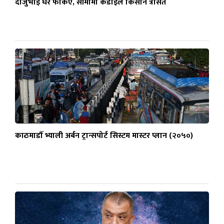
दाजुभाइ घर फर्किए, सीमामा कडाइले किसान त्रसित
काठमाडौँ भ्याली अर्बन ट्रान्सपोर्ट सिस्टम मास्टर प्लान (२०५०)