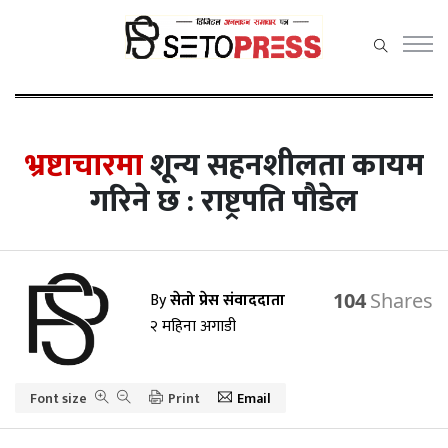
सेतोप्रेस
मेनु
भ्रष्टाचारमा
शून्य सहनशीलता कायम
गरिने छ : राष्ट्रपति पौडेल
समाचार
राजनीति
By
सेतो प्रेस संवाददाता
104
प्रदेश समाचार
२ महिना अगाडी
अर्थ/वाणिज्य
Font size
कला / मनोरञ्जन
Print
Email
खेलकुद़़