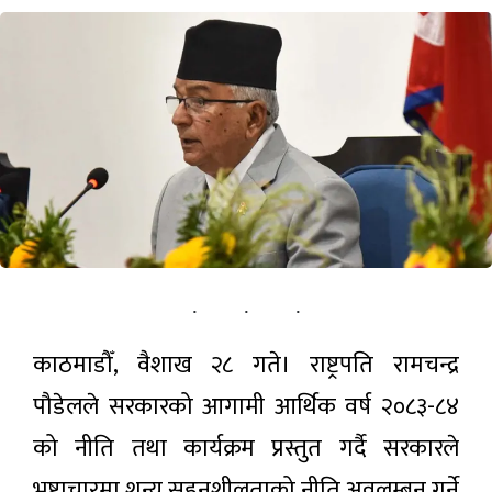
पर्यटन
सूचना-प्रविधि
अन्तराष्ट्रिय
अन्य
ताजा
समाचार
काठमाडौँ, वैशाख २८ गते। राष्ट्रपति रामचन्द्र
३२औँ विश्व
आदिवासी
पौडेलले सरकारको आगामी आर्थिक वर्ष २०८३-८४
दिवस
२ मिनेट अगाडी
नेपालमा
को नीति तथा कार्यक्रम प्रस्तुत गर्दै सरकारले
विविध
कार्यक्रमसहित
भ्रष्टाचारमा शून्य सहनशीलताको नीति अवलम्बन गर्ने