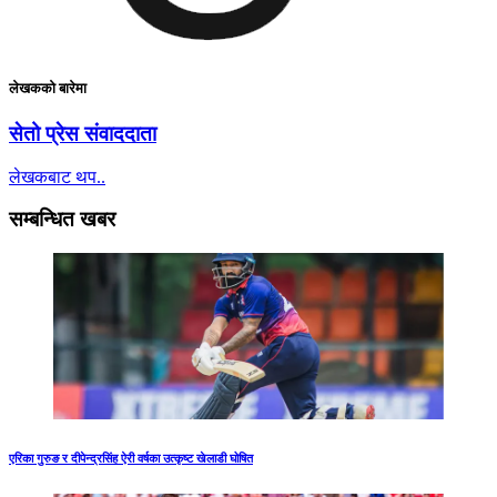
लेखकको बारेमा
सेतो प्रेस संवाददाता
लेखकबाट थप..
सम्बन्धित खबर
एरिका गुरुङ र दीपेन्द्रसिंह ऐरी वर्षका उत्कृष्ट खेलाडी घोषित