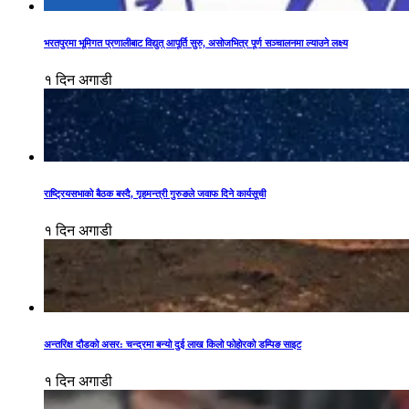
भरतपुरमा भूमिगत प्रणालीबाट विद्युत् आपूर्ति सुरु, असोजभित्र पूर्ण सञ्चालनमा ल्याउने लक्ष्य
१ दिन अगाडी
राष्ट्रियसभाको बैठक बस्दै, गृहमन्त्री गुरुङले जवाफ दिने कार्यसूची
१ दिन अगाडी
अन्तरिक्ष दौडको असर: चन्द्रमा बन्यो दुई लाख किलो फोहोरको डम्पिङ साइट
१ दिन अगाडी