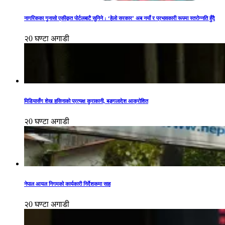
नागरिकका गुनासो एकीकृत पोर्टलबाटै सुनिने : ‘हेलो सरकार’ अब नयाँ र प्रभावकारी रूपमा स्तरोन्नति हुँदै
२0 घण्टा अगाडी
मिडियासँग शेख हसिनाको प्रत्यक्ष कुराकानी, बङ्गलादेश आक्रोशित
२0 घण्टा अगाडी
नेपाल आयल निगमको कार्यकारी निर्देशकमा साह
२0 घण्टा अगाडी