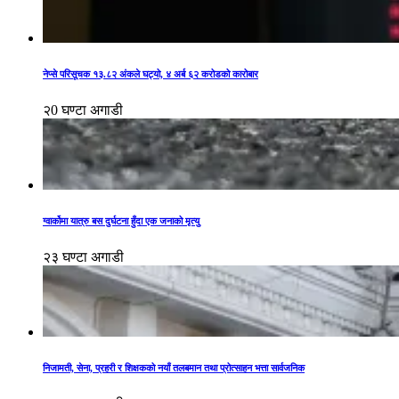
नेप्से परिसूचक १३.८२ अंकले घट्यो, ४ अर्ब ६२ करोडको कारोबार
२0 घण्टा अगाडी
ग्वार्कोमा यात्रु बस दुर्घटना हुँदा एक जनाको मृत्यु
२३ घण्टा अगाडी
निजामती, सेना, प्रहरी र शिक्षकको नयाँ तलबमान तथा प्रोत्साहन भत्ता सार्वजनिक