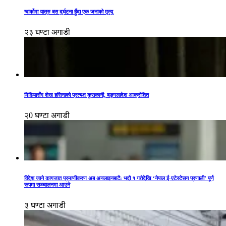
ग्वार्कोमा यात्रु बस दुर्घटना हुँदा एक जनाको मृत्यु
२३ घण्टा अगाडी
मिडियासँग शेख हसिनाको प्रत्यक्ष कुराकानी, बङ्गलादेश आक्रोशित
२0 घण्टा अगाडी
विदेश जाने कागजात प्रमाणीकरण अब अनलाइनबाटै: भदौ १ गतेदेखि ‘नेपाल ई-एटेस्टेसन प्रणाली’ पूर्ण
रूपमा सञ्चालनमा आउने
३ घण्टा अगाडी