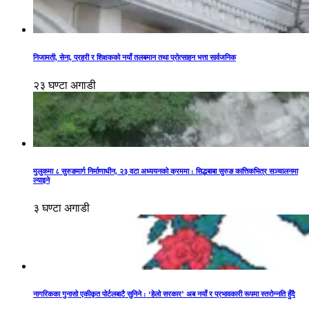
निजामती, सेना, प्रहरी र शिक्षकको नयाँ तलबमान तथा प्रोत्साहन भत्ता सार्वजनिक
२३ घण्टा अगाडी
मुलुकमा ८ सुरुङमार्ग निर्माणाधीन, २३ वटा अध्ययनको क्रममा : सिद्धबाबा सुरुङ कात्तिकभित्र सञ्चालनमा
ल्याइने
३ घण्टा अगाडी
नागरिकका गुनासो एकीकृत पोर्टलबाटै सुनिने : ‘हेलो सरकार’ अब नयाँ र प्रभावकारी रूपमा स्तरोन्नति हुँदै