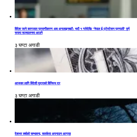
विदेश जाने कागजात प्रमाणीकरण अब अनलाइनबाटै: भदौ १ गतेदेखि ‘नेपाल ई-एटेस्टेसन प्रणाली’ पूर्ण
रूपमा सञ्चालनमा आउने
३ घण्टा अगाडी
आजका लागि विदेशी मुद्राको विनिमय दर
३ घण्टा अगाडी
देशभर वर्षाको सम्भावना, सतर्कता अपनाउन आग्रह