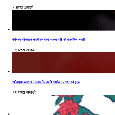
४ घण्टा अगाडी
पोर्चुगलमा पहिलोपटक नेपाली रक ब्यान्ड ‘१९७४ एडी’ को साङ्गीतिक प्रस्तुति
१९ घण्टा अगाडी
शान्तिसुरक्षा कायम गर्न सरकार निरन्तर क्रियाशील छ : गृहमन्त्री गुरुङ
१९ घण्टा अगाडी