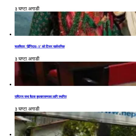
३ घण्टा अगाडी
चलचित्र ‘झिँगेदाउ–२’ को टिजर सार्वजनिक
३ घण्टा अगाडी
राष्ट्रिय सभा बैठक बुधबारसम्मका लागि स्थगित
३ घण्टा अगाडी