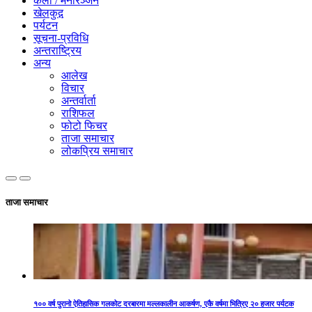
कला / मनोरञ्जन
खेलकुद़़
पर्यटन
सूचना-प्रविधि
अन्तराष्ट्रिय
अन्य
आलेख
विचार
अन्तर्वार्ता
राशिफल
फोटो फिचर
ताजा समाचार
लोकप्रिय समाचार
ताजा समाचार
१०० वर्ष पुरानो ऐतिहासिक गलकोट दरबारमा मल्लकालीन आकर्षण, एकै वर्षमा भित्रिए २० हजार पर्यटक