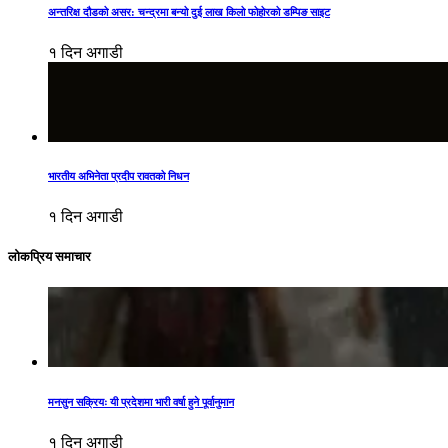
अन्तरिक्ष दौडको असर: चन्द्रमा बन्यो दुई लाख किलो फोहोरको डम्पिङ साइट
१ दिन अगाडी
भारतीय अभिनेता प्रदीप रावतको निधन
१ दिन अगाडी
लोकप्रिय समाचार
मनसुन सक्रियः यी प्रदेशमा भारी वर्षा हुने पूर्वानुमान
१ दिन अगाडी