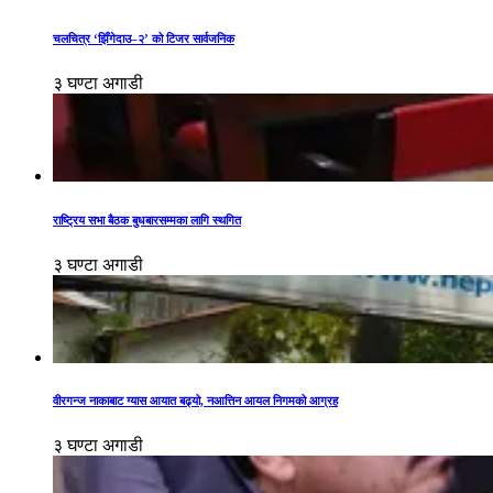
चलचित्र ‘झिँगेदाउ–२’ को टिजर सार्वजनिक
३ घण्टा अगाडी
राष्ट्रिय सभा बैठक बुधबारसम्मका लागि स्थगित
३ घण्टा अगाडी
वीरगन्ज नाकाबाट ग्यास आयात बढ्यो, नआत्तिन आयल निगमको आग्रह
३ घण्टा अगाडी