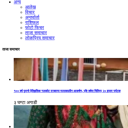
अन्य
आलेख
विचार
अन्तर्वार्ता
राशिफल
फोटो फिचर
ताजा समाचार
लोकप्रिय समाचार
ताजा समाचार
१०० वर्ष पुरानो ऐतिहासिक गलकोट दरबारमा मल्लकालीन आकर्षण, एकै वर्षमा भित्रिए २० हजार पर्यटक
३ घण्टा अगाडी