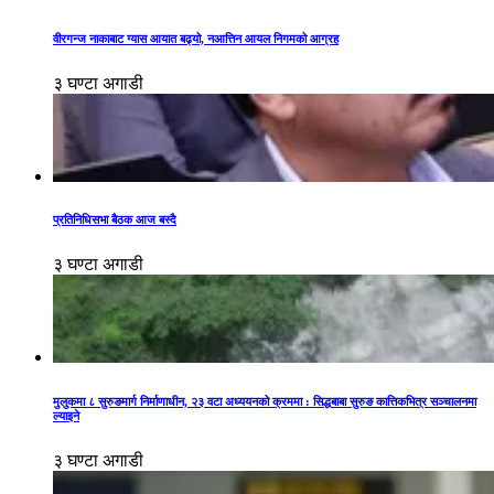
वीरगन्ज नाकाबाट ग्यास आयात बढ्यो, नआत्तिन आयल निगमको आग्रह
३ घण्टा अगाडी
प्रतिनिधिसभा बैठक आज बस्दै
३ घण्टा अगाडी
मुलुकमा ८ सुरुङमार्ग निर्माणाधीन, २३ वटा अध्ययनको क्रममा : सिद्धबाबा सुरुङ कात्तिकभित्र सञ्चालनमा
ल्याइने
३ घण्टा अगाडी