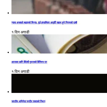
ग्यास अभावले बढाएको चिन्ता: दुई हप्ताभित्र आपूर्ति सहज हुने निगमको दाबी
१ दिन अगाडी
आजका लागि विदेशी मुद्राको विनिमय दर
१ दिन अगाडी
भारतीय अभिनेता प्रदीप रावतको निधन