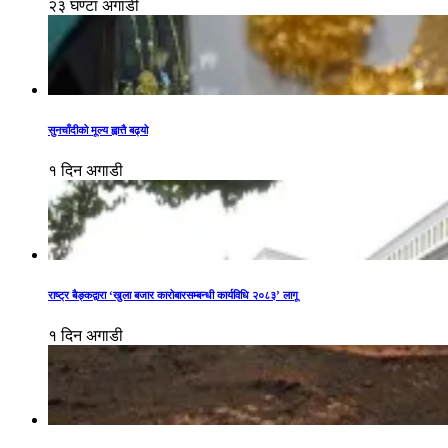
२३ घण्टा अगाडी
सुनचाँदीको मूल्य ह्वात्तै बढ्यो
१ दिन अगाडी
राष्ट्र बैङ्कद्वारा ‘खुला बजार कारोबारसम्बन्धी कार्यविधि २०८३’ लागू
१ दिन अगाडी