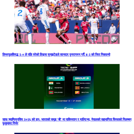
लिभरपुलविरुद्ध २-० ले पछि परेको लिड्स युनाइटेडले शानदार पुनरागमन गर्दै ४-२ को जित निकाल्यो
साफ च्याम्पियनसिप २०२६ को ड्र: भारतको समूह ‘बी’ मा पाकिस्तान र माल्दिभ्स, नेपालको सहभागिता फिफाको निलम्बन
फुकुवामा निर्भर