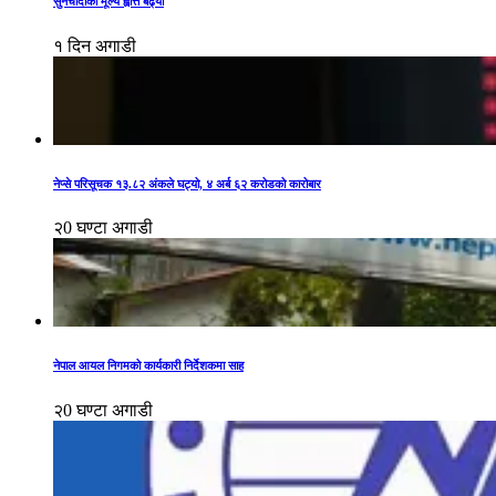
सुनचाँदीको मूल्य ह्वात्तै बढ्यो
१ दिन अगाडी
नेप्से परिसूचक १३.८२ अंकले घट्यो, ४ अर्ब ६२ करोडको कारोबार
२0 घण्टा अगाडी
नेपाल आयल निगमको कार्यकारी निर्देशकमा साह
२0 घण्टा अगाडी