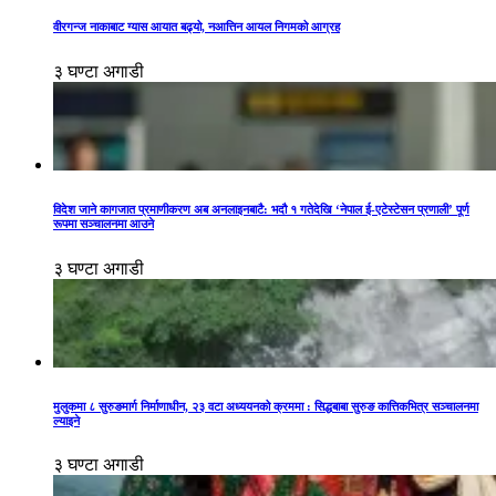
वीरगन्ज नाकाबाट ग्यास आयात बढ्यो, नआत्तिन आयल निगमको आग्रह
३ घण्टा अगाडी
विदेश जाने कागजात प्रमाणीकरण अब अनलाइनबाटै: भदौ १ गतेदेखि ‘नेपाल ई-एटेस्टेसन प्रणाली’ पूर्ण
रूपमा सञ्चालनमा आउने
३ घण्टा अगाडी
मुलुकमा ८ सुरुङमार्ग निर्माणाधीन, २३ वटा अध्ययनको क्रममा : सिद्धबाबा सुरुङ कात्तिकभित्र सञ्चालनमा
ल्याइने
३ घण्टा अगाडी