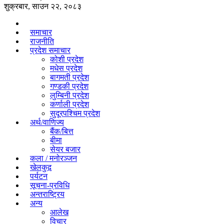
शुक्रबार, साउन २२, २०८३
समाचार
राजनीति
प्रदेश समाचार
कोशी प्रदेश
मधेस प्रदेश
बागमती प्रदेश
गण्डकी प्रदेश
लुम्बिनी प्रदेश
कर्णाली प्रदेश
सुदूरपश्चिम प्रदेश
अर्थ/वाणिज्य
बैंक/बित्त
बीमा
सेयर बजार
कला / मनोरञ्जन
खेलकुद़़
पर्यटन
सूचना-प्रविधि
अन्तराष्ट्रिय
अन्य
आलेख
विचार