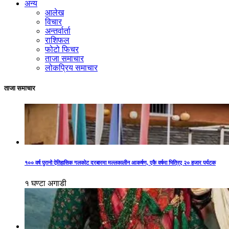
अन्य
आलेख
विचार
अन्तर्वार्ता
राशिफल
फोटो फिचर
ताजा समाचार
लोकप्रिय समाचार
ताजा समाचार
१०० वर्ष पुरानो ऐतिहासिक गलकोट दरबारमा मल्लकालीन आकर्षण, एकै वर्षमा भित्रिए २० हजार पर्यटक
१ घण्टा अगाडी