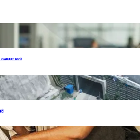
मा सञ्चालनमा आउने
इने