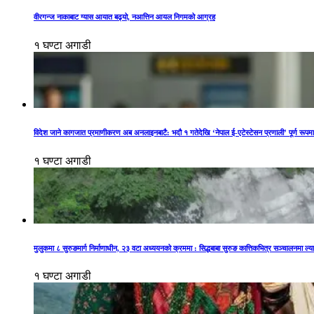
वीरगन्ज नाकाबाट ग्यास आयात बढ्यो, नआत्तिन आयल निगमको आग्रह
१ घण्टा अगाडी
विदेश जाने कागजात प्रमाणीकरण अब अनलाइनबाटै: भदौ १ गतेदेखि ‘नेपाल ई-एटेस्टेसन प्रणाली’ पूर्ण रूप
१ घण्टा अगाडी
मुलुकमा ८ सुरुङमार्ग निर्माणाधीन, २३ वटा अध्ययनको क्रममा : सिद्धबाबा सुरुङ कात्तिकभित्र सञ्चालनमा ल्या
१ घण्टा अगाडी