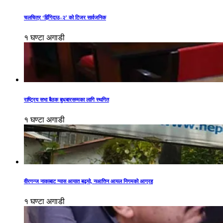
चलचित्र ‘झिँगेदाउ–२’ को टिजर सार्वजनिक
१ घण्टा अगाडी
राष्ट्रिय सभा बैठक बुधबारसम्मका लागि स्थगित
१ घण्टा अगाडी
वीरगन्ज नाकाबाट ग्यास आयात बढ्यो, नआत्तिन आयल निगमको आग्रह
१ घण्टा अगाडी