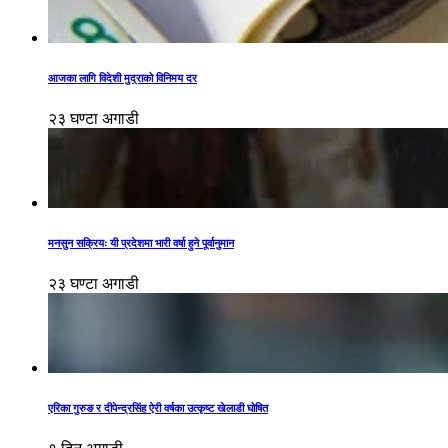
आजका लागि विदेशी मुद्राको विनिमय दर
२३ घण्टा अगाडी
मनसुन सक्रियः यी प्रदेशमा भारी वर्षा हुने पूर्वानुमान
२३ घण्टा अगाडी
एरिका गुरुङ र दीपेन्द्रसिंह ऐरी वर्षका उत्कृष्ट खेलाडी घोषित