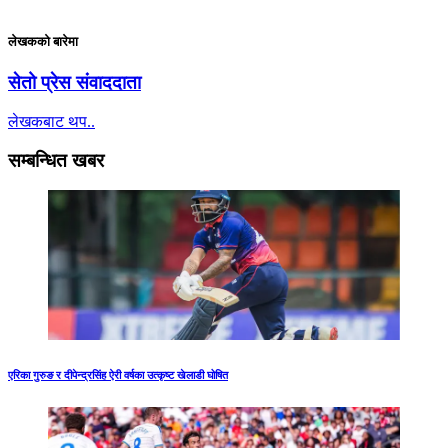
लेखकको बारेमा
सेतो प्रेस संवाददाता
लेखकबाट थप..
सम्बन्धित खबर
एरिका गुरुङ र दीपेन्द्रसिंह ऐरी वर्षका उत्कृष्ट खेलाडी घोषित