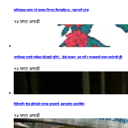
शान्तिसुरक्षा कायम गर्न सरकार निरन्तर क्रियाशील छ : गृहमन्त्री गुरुङ
१४ घण्टा अगाडी
नागरिकका गुनासो एकीकृत पोर्टलबाटै सुनिने : ‘हेलो सरकार’ अब नयाँ र प्रभावकारी रूपमा स्तरोन्नति हुँदै
१४ घण्टा अगाडी
मिडियासँग शेख हसिनाको प्रत्यक्ष कुराकानी, बङ्गलादेश आक्रोशित
१४ घण्टा अगाडी