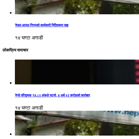
नेपाल आयल निगमको कार्यकारी निर्देशकमा साह
१४ घण्टा अगाडी
लोकप्रिय समाचार
नेप्से परिसूचक १३.८२ अंकले घट्यो, ४ अर्ब ६२ करोडको कारोबार
१४ घण्टा अगाडी