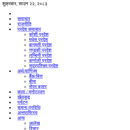
शुक्रबार, साउन २२, २०८३
समाचार
राजनीति
प्रदेश समाचार
कोशी प्रदेश
मधेस प्रदेश
बागमती प्रदेश
गण्डकी प्रदेश
लुम्बिनी प्रदेश
कर्णाली प्रदेश
सुदूरपश्चिम प्रदेश
अर्थ/वाणिज्य
बैंक/बित्त
बीमा
सेयर बजार
कला / मनोरञ्जन
खेलकुद़़
पर्यटन
सूचना-प्रविधि
अन्तराष्ट्रिय
अन्य
आलेख
विचार