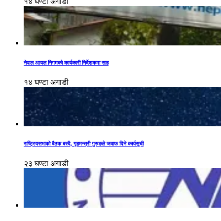
१४ घण्टा अगाडी
नेपाल आयल निगमको कार्यकारी निर्देशकमा साह
१४ घण्टा अगाडी
राष्ट्रियसभाको बैठक बस्दै, गृहमन्त्री गुरुङले जवाफ दिने कार्यसूची
२३ घण्टा अगाडी