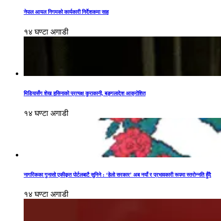
नेपाल आयल निगमको कार्यकारी निर्देशकमा साह
१४ घण्टा अगाडी
मिडियासँग शेख हसिनाको प्रत्यक्ष कुराकानी, बङ्गलादेश आक्रोशित
१४ घण्टा अगाडी
नागरिकका गुनासो एकीकृत पोर्टलबाटै सुनिने : ‘हेलो सरकार’ अब नयाँ र प्रभावकारी रूपमा स्तरोन्नति हुँदै
१४ घण्टा अगाडी