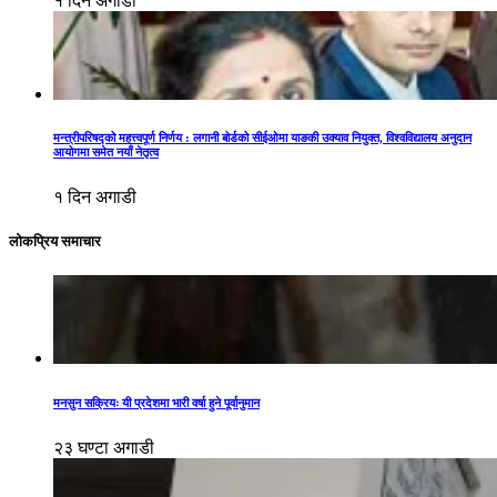
१ दिन अगाडी
मन्त्रीपरिषद्को महत्त्वपूर्ण निर्णय : लगानी बोर्डको सीईओमा याङकी उक्याव नियुक्त, विश्वविद्यालय अनुदान
आयोगमा समेत नयाँ नेतृत्व
१ दिन अगाडी
लोकप्रिय समाचार
मनसुन सक्रियः यी प्रदेशमा भारी वर्षा हुने पूर्वानुमान
२३ घण्टा अगाडी