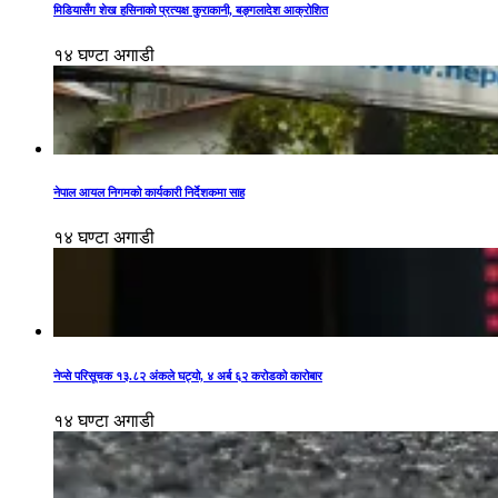
मिडियासँग शेख हसिनाको प्रत्यक्ष कुराकानी, बङ्गलादेश आक्रोशित
१४ घण्टा अगाडी
नेपाल आयल निगमको कार्यकारी निर्देशकमा साह
१४ घण्टा अगाडी
नेप्से परिसूचक १३.८२ अंकले घट्यो, ४ अर्ब ६२ करोडको कारोबार
१४ घण्टा अगाडी