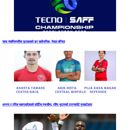
साफ च्याम्पियनसिप फुटबलको ड्र सार्वजनिक, नेपाल बन्चित
अनन्त र एरिक बङ्गलादेशको फोर्टिस एफसीमा, रश्मि भुटानको ट्रान्सपोर्ट युनाइटेडमा