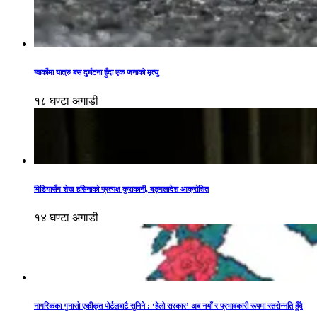
ग्वार्कोमा यात्रु बस दुर्घटना हुँदा एक जनाको मृत्यु
१८ घण्टा अगाडी
मिडियासँग शेख हसिनाको प्रत्यक्ष कुराकानी, बङ्गलादेश आक्रोशित
१४ घण्टा अगाडी
नागरिकका गुनासो एकीकृत पोर्टलबाटै सुनिने : ‘हेलो सरकार’ अब नयाँ र प्रभावकारी रूपमा स्तरोन्नति हुँदै