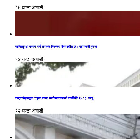
१४ घण्टा अगाडी
शान्तिसुरक्षा कायम गर्न सरकार निरन्तर क्रियाशील छ : गृहमन्त्री गुरुङ
१४ घण्टा अगाडी
राष्ट्र बैङ्कद्वारा ‘खुला बजार कारोबारसम्बन्धी कार्यविधि २०८३’ लागू
२२ घण्टा अगाडी