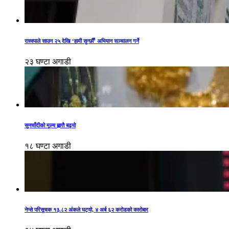
रास्वपाले साउन २५ देखि ‘हामी सुन्छौँ’ अभियान सञ्चालन गर्ने
२३ घण्टा अगाडी
सुनचाँदीको मूल्य ह्वात्तै बढ्यो
१८ घण्टा अगाडी
नेप्से परिसूचक १३.८२ अंकले घट्यो, ४ अर्ब ६२ करोडको कारोबार