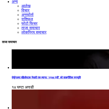
अन्य
आलेख
विचार
अन्तर्वार्ता
राशिफल
फोटो फिचर
ताजा समाचार
लोकप्रिय समाचार
ताजा समाचार
पोर्चुगलमा पहिलोपटक नेपाली रक ब्यान्ड ‘१९७४ एडी’ को साङ्गीतिक प्रस्तुति
१४ घण्टा अगाडी