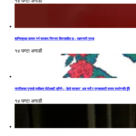
१४ घण्टा अगाडी
शान्तिसुरक्षा कायम गर्न सरकार निरन्तर क्रियाशील छ : गृहमन्त्री गुरुङ
१४ घण्टा अगाडी
नागरिकका गुनासो एकीकृत पोर्टलबाटै सुनिने : ‘हेलो सरकार’ अब नयाँ र प्रभावकारी रूपमा स्तरोन्नति हुँदै
१४ घण्टा अगाडी