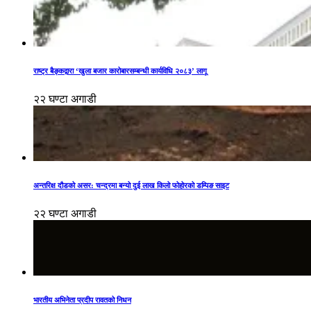
राष्ट्र बैङ्कद्वारा ‘खुला बजार कारोबारसम्बन्धी कार्यविधि २०८३’ लागू
२२ घण्टा अगाडी
अन्तरिक्ष दौडको असर: चन्द्रमा बन्यो दुई लाख किलो फोहोरको डम्पिङ साइट
२२ घण्टा अगाडी
भारतीय अभिनेता प्रदीप रावतको निधन