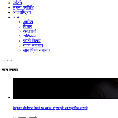
पर्यटन
सूचना-प्रविधि
अन्तराष्ट्रिय
अन्य
आलेख
विचार
अन्तर्वार्ता
राशिफल
फोटो फिचर
ताजा समाचार
लोकप्रिय समाचार
ताजा समाचार
पोर्चुगलमा पहिलोपटक नेपाली रक ब्यान्ड ‘१९७४ एडी’ को साङ्गीतिक प्रस्तुति