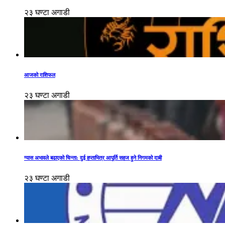
२३ घण्टा अगाडी
आजको राशिफल
२३ घण्टा अगाडी
ग्यास अभावले बढाएको चिन्ता: दुई हप्ताभित्र आपूर्ति सहज हुने निगमको दाबी
२३ घण्टा अगाडी