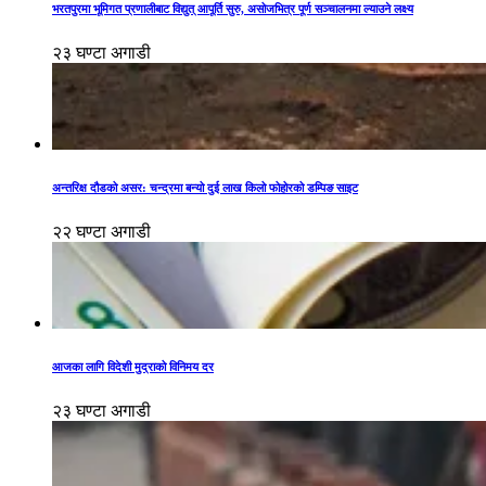
भरतपुरमा भूमिगत प्रणालीबाट विद्युत् आपूर्ति सुरु, असोजभित्र पूर्ण सञ्चालनमा ल्याउने लक्ष्य
२३ घण्टा अगाडी
अन्तरिक्ष दौडको असर: चन्द्रमा बन्यो दुई लाख किलो फोहोरको डम्पिङ साइट
२२ घण्टा अगाडी
आजका लागि विदेशी मुद्राको विनिमय दर
२३ घण्टा अगाडी