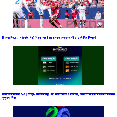
लिभरपुलविरुद्ध २-० ले पछि परेको लिड्स युनाइटेडले शानदार पुनरागमन गर्दै ४-२ को जित निकाल्यो
साफ च्याम्पियनसिप २०२६ को ड्र: भारतको समूह ‘बी’ मा पाकिस्तान र माल्दिभ्स, नेपालको सहभागिता फिफाको निलम्बन
फुकुवामा निर्भर