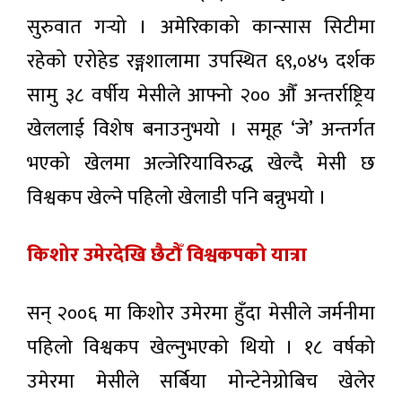
लोकप्रिय
सुरुवात गर्‍यो । अमेरिकाको कान्सास सिटीमा
समाचार
रहेको एरोहेड रङ्गशालामा उपस्थित ६९,०४५ दर्शक
देशभर
सामु ३८ वर्षीय मेसीले आफ्नो २०० औँ अन्तर्राष्ट्रिय
वर्षाको
सम्भावना,
खेललाई विशेष बनाउनुभयो । समूह ‘जे’ अन्तर्गत
५ घण्टा अगाडी
सतर्कता
अपनाउन
भएको खेलमा अल्जेरियाविरुद्ध खेल्दै मेसी छ
आग्रह
वीरगन्ज
विश्वकप खेल्ने पहिलो खेलाडी पनि बन्नुभयो ।
नाकाबाट
ग्यास
५ घण्टा अगाडी
आयात
किशोर उमेरदेखि छैटौँ विश्वकपको यात्रा
बढ्यो,
नआत्तिन
विदेश जाने
आयल
कागजात
निगमको
सन् २००६ मा किशोर उमेरमा हुँदा मेसीले जर्मनीमा
प्रमाणीकरण
आग्रह
५ घण्टा अगाडी
अब
पहिलो विश्वकप खेल्नुभएको थियो । १८ वर्षको
अनलाइनबाटै:
भदौ १
उमेरमा मेसीले सर्बिया मोन्टेनेग्रोबिच खेलेर
मुलुकमा ८
गतेदेखि