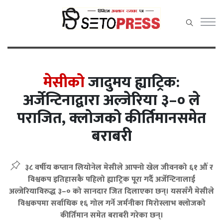
सेतोप्रेस
मेनु
मेसीको
जादुमय ह्याट्रिक:
अर्जेन्टिनाद्वारा अल्जेरिया ३–० ले
पराजित, क्लोजको कीर्तिमानसमेत
समाचार
बराबरी
राजनीति
प्रदेश समाचार
३८ वर्षीय कप्तान लियोनेल मेसीले आफ्नो खेल जीवनको ६१ औँ र
अर्थ/वाणिज्य
विश्वकप इतिहासकै पहिलो ह्याट्रिक पूरा गर्दै अर्जेन्टिनालाई
अल्जेरियाविरुद्ध ३–० को सानदार जित दिलाएका छन्। यससँगै मेसीले
कला / मनोरञ्जन
विश्वकपमा सर्वाधिक १६ गोल गर्ने जर्मनीका मिरोस्लाभ क्लोजको
कीर्तिमान समेत बराबरी गरेका छन्।
खेलकुद़़