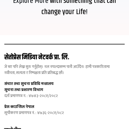
Explore More
with something that can
change your Life
!
सेतोप्रेस मिडिया नेटवर्क प्रा. लि.
जे भए पनि लेख्न सुरु गर्नुहोस्। नल नचल्दासम्म पानी आउँदैन। हामी पत्रकारितामा
नवीनता, सत्यता र निष्पक्षता प्रति प्रतिबद्ध छौं।
संचार तथा सुचना प्रविधि मन्त्रालय
सुचना तथा प्रशारण विभाग
दर्ता प्रमाणपत्र न. : ४७४३-२०८१/२०८२
प्रेस काउन्सिल नेपाल
सूचीकरण प्रमाणपत्र नं. : ४७३६-२०८१/०८२