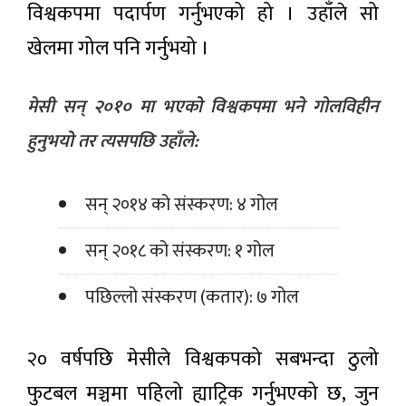
सुरुङमार्ग
‘नेपाल ई-
विश्वकपमा पदार्पण गर्नुभएको हो । उहाँले सो
निर्माणाधीन,
एटेस्टेसन
५ घण्टा अगाडी
२३ वटा
प्रणाली’ पूर्ण
खेलमा गोल पनि गर्नुभयो ।
अध्ययनको
रूपमा
क्रममा :
सञ्चालनमा
चलचित्र
सिद्धबाबा
आउने
‘झिँगेदाउ–
मेसी सन् २०१० मा भएको विश्वकपमा भने गोलविहीन
सुरुङ
२’ को
कात्तिकभित्र
५ घण्टा अगाडी
टिजर
हुनुभयो तर त्यसपछि उहाँले:
सञ्चालनमा
सार्वजनिक
ल्याइने
सन् २०१४ को संस्करण: ४ गोल
सन् २०१८ को संस्करण: १ गोल
पछिल्लो संस्करण (कतार): ७ गोल
२० वर्षपछि मेसीले विश्वकपको सबभन्दा ठुलो
फुटबल मञ्चमा पहिलो ह्याट्रिक गर्नुभएको छ, जुन