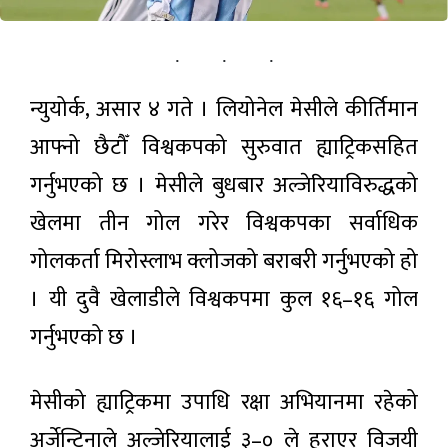
चलचित्र
आकर्षण,
‘झिँगेदाउ–
एकै वर्षमा
२’ को
भित्रिए २०
५ घण्टा अगाडी
टिजर
हजार
सार्वजनिक
पर्यटक
न्युयोर्क, असार ४ गते । लियोनेल मेसीले कीर्तिमान
राष्ट्रिय सभा
बैठक
आफ्नो छैटौँ विश्वकपको सुरुवात ह्याट्रिकसहित
बुधबारसम्मका
५ घण्टा अगाडी
लागि स्थगित
गर्नुभएको छ । मेसीले बुधबार अल्जेरियाविरुद्धको
खेलमा तीन गोल गरेर विश्वकपका सर्वाधिक
वीरगन्ज
नाकाबाट
गोलकर्ता मिरोस्लाभ क्लोजको बराबरी गर्नुभएको हो
ग्यास
५ घण्टा अगाडी
आयात
। यी दुवै खेलाडीले विश्वकपमा कुल १६–१६ गोल
बढ्यो,
नआत्तिन
गर्नुभएको छ ।
प्रतिनिधिसभा
आयल
बैठक आज
निगमको
बस्दै
आग्रह
५ घण्टा अगाडी
मेसीको ह्याट्रिकमा उपाधि रक्षा अभियानमा रहेको
अर्जेन्टिनाले अल्जेरियालाई ३–० ले हराएर विजयी