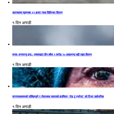
उपत्यकामा शुक्रबार ६१ हजार ग्यास सिलिन्डर वितरण
१ दिन अगाडी
मानव–वन्यजन्तु द्वन्द्व : एक्यापद्वारा तीन वर्षमा १ करोड १० लाखभन्दा बढी राहत वितरण
१ दिन अगाडी
सगरमाथासम्मको जोखिमपूर्ण र रोमाञ्चक यात्राको वृत्तचित्र ‘रोड टु एभरेस्ट’ को टिजर सार्वजनिक
१ दिन अगाडी