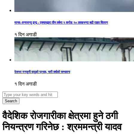
मानव–वन्यजन्तु द्वन्द्व : एक्यापद्वारा तीन वर्षमा १ करोड १० लाखभन्दा बढी राहत वितरण
१ दिन अगाडी
देशभर मनसुनी वायुको प्रभाव, भारी वर्षाको सम्भावना
१ दिन अगाडी
Search
वैदेशिक रोजगारीका क्षेत्रमा हुने ठगी
नियन्त्रण गरिनेछ : श्रममन्त्री यादव