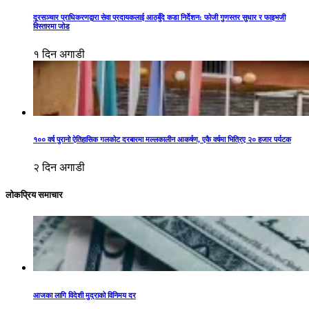
दूरसञ्चार प्राधिकरणद्वारा सेवा प्रदायकलाई आठबुँदे कडा निर्देशन: फोजी गुणस्तर सुधार र फाइभजी
विस्तारमा जोड
१ दिन अगाडी
१०० वर्ष पुरानो ऐतिहासिक गलकोट दरबारमा मल्लकालीन आकर्षण, एकै वर्षमा भित्रिए २० हजार पर्यटक
२ दिन अगाडी
लोकप्रिय समाचार
आजका लागि विदेशी मुद्राको विनिमय दर