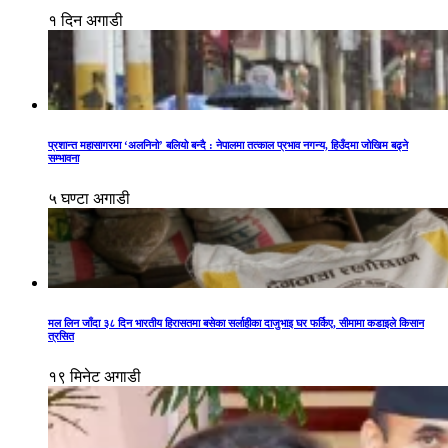
१ दिन अगाडी
प्रशान्त महासागरमा ‘अलनिनो’ बलियो बन्दै : नेपालमा तत्काल प्रभाव नगन्य, हिउँदमा जोखिम बढ्ने
सम्भावना
५ घण्टा अगाडी
मल लिन जाँदा ३८ दिन भारतीय हिरासतमा बसेका सर्लाहीका दाजुभाइ घर फर्किए, सीमामा कडाइले किसान
त्रसित
१९ मिनेट अगाडी