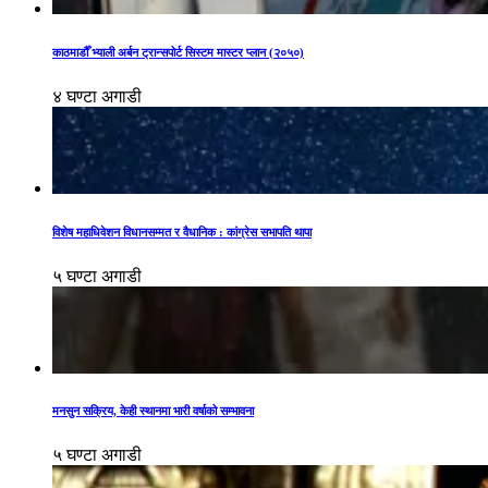
काठमाडौँ भ्याली अर्बन ट्रान्सपोर्ट सिस्टम मास्टर प्लान (२०५०)
४ घण्टा अगाडी
विशेष महाधिवेशन विधानसम्मत र वैधानिक : कांग्रेस सभापति थापा
५ घण्टा अगाडी
मनसुन सक्रिय, केही स्थानमा भारी वर्षाको सम्भावना
५ घण्टा अगाडी