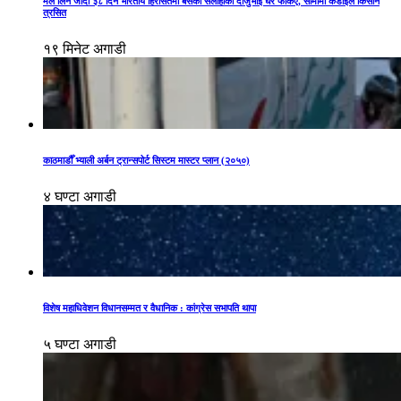
मल लिन जाँदा ३८ दिन भारतीय हिरासतमा बसेका सर्लाहीका दाजुभाइ घर फर्किए, सीमामा कडाइले किसान
त्रसित
१९ मिनेट अगाडी
काठमाडौँ भ्याली अर्बन ट्रान्सपोर्ट सिस्टम मास्टर प्लान (२०५०)
४ घण्टा अगाडी
विशेष महाधिवेशन विधानसम्मत र वैधानिक : कांग्रेस सभापति थापा
५ घण्टा अगाडी