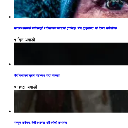
सगरमाथासम्मको जोखिमपूर्ण र रोमाञ्चक यात्राको वृत्तचित्र ‘रोड टु एभरेस्ट’ को टिजर सार्वजनिक
१ दिन अगाडी
किर्ते तथा ठगी मुद्दामा वडाध्यक्ष यादव पक्राउ
५ घण्टा अगाडी
मनसुन सक्रिय, केही स्थानमा भारी वर्षाको सम्भावना