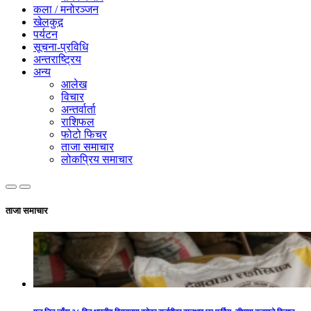
कला / मनोरञ्जन
खेलकुद़़
पर्यटन
सूचना-प्रविधि
अन्तराष्ट्रिय
अन्य
आलेख
विचार
अन्तर्वार्ता
राशिफल
फोटो फिचर
ताजा समाचार
लोकप्रिय समाचार
ताजा समाचार