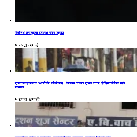
किर्ते तथा ठगी मुद्दामा वडाध्यक्ष यादव पक्राउ
५ घण्टा अगाडी
प्रशान्त महासागरमा ‘अलनिनो’ बलियो बन्दै : नेपालमा तत्काल प्रभाव नगन्य, हिउँदमा जोखिम बढ्ने
सम्भावना
५ घण्टा अगाडी