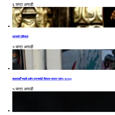
६ घण्टा अगाडी
आजको राशिफल
५ घण्टा अगाडी
काठमाडौँ भ्याली अर्बन ट्रान्सपोर्ट सिस्टम मास्टर प्लान (२०५०)
५ घण्टा अगाडी