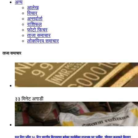
अन्य
आलेख
विचार
अन्तर्वार्ता
राशिफल
फोटो फिचर
ताजा समाचार
लोकप्रिय समाचार
ताजा समाचार
३३ मिनेट अगाडी
मल लिन जाँदा ३८ दिन भारतीय हिरासतमा बसेका सर्लाहीका दाजुभाइ घर फर्किए, सीमामा कडाइले किसान