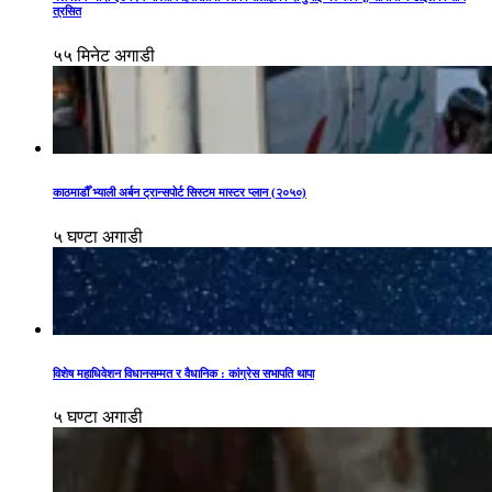
त्रसित
५५ मिनेट अगाडी
काठमाडौँ भ्याली अर्बन ट्रान्सपोर्ट सिस्टम मास्टर प्लान (२०५०)
५ घण्टा अगाडी
विशेष महाधिवेशन विधानसम्मत र वैधानिक : कांग्रेस सभापति थापा
५ घण्टा अगाडी