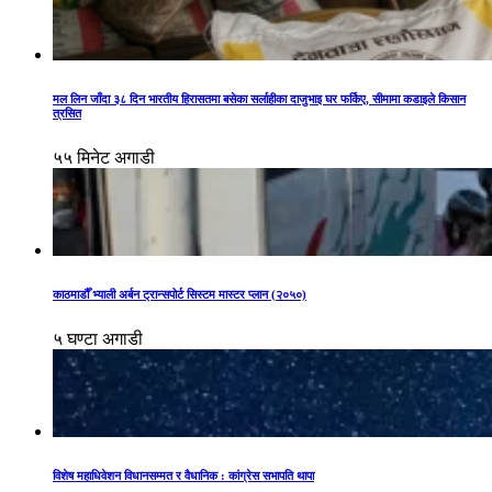
मल लिन जाँदा ३८ दिन भारतीय हिरासतमा बसेका सर्लाहीका दाजुभाइ घर फर्किए, सीमामा कडाइले किसान
त्रसित
५५ मिनेट अगाडी
काठमाडौँ भ्याली अर्बन ट्रान्सपोर्ट सिस्टम मास्टर प्लान (२०५०)
५ घण्टा अगाडी
विशेष महाधिवेशन विधानसम्मत र वैधानिक : कांग्रेस सभापति थापा