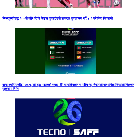
लिभरपुलविरुद्ध २-० ले पछि परेको लिड्स युनाइटेडले शानदार पुनरागमन गर्दै ४-२ को जित निकाल्यो
साफ च्याम्पियनसिप २०२६ को ड्र: भारतको समूह ‘बी’ मा पाकिस्तान र माल्दिभ्स, नेपालको सहभागिता फिफाको निलम्बन
फुकुवामा निर्भर