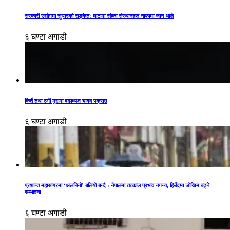
सरकारी उद्योगमा सुधारको सङ्केत: घाटामा रहेका संस्थानहरू नाफामा जान थाले
६ घण्टा अगाडी
किर्ते तथा ठगी मुद्दामा वडाध्यक्ष यादव पक्राउ
६ घण्टा अगाडी
प्रशान्त महासागरमा ‘अलनिनो’ बलियो बन्दै : नेपालमा तत्काल प्रभाव नगन्य, हिउँदमा जोखिम बढ्ने
सम्भावना
६ घण्टा अगाडी