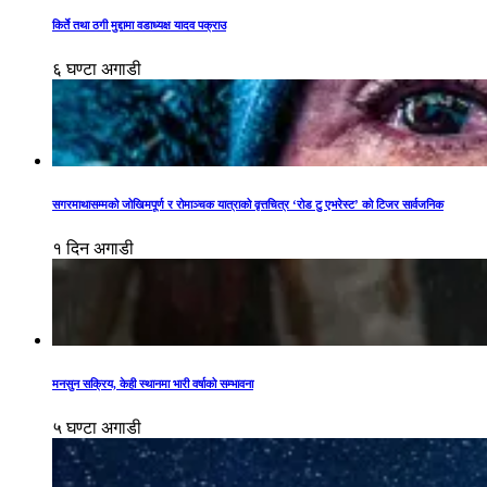
किर्ते तथा ठगी मुद्दामा वडाध्यक्ष यादव पक्राउ
६ घण्टा अगाडी
सगरमाथासम्मको जोखिमपूर्ण र रोमाञ्चक यात्राको वृत्तचित्र ‘रोड टु एभरेस्ट’ को टिजर सार्वजनिक
१ दिन अगाडी
मनसुन सक्रिय, केही स्थानमा भारी वर्षाको सम्भावना
५ घण्टा अगाडी