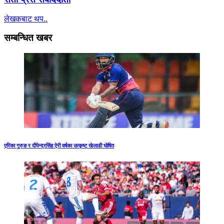
लेखकबाट थप..
सम्बन्धित खबर
एरिका गुरुङ र दीपेन्द्रसिंह ऐरी वर्षका उत्कृष्ट खेलाडी घोषित