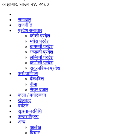
आइतबार, साउन २४, २०८३
समाचार
राजनीति
प्रदेश समाचार
कोशी प्रदेश
मधेस प्रदेश
बागमती प्रदेश
गण्डकी प्रदेश
लुम्बिनी प्रदेश
कर्णाली प्रदेश
सुदूरपश्चिम प्रदेश
अर्थ/वाणिज्य
बैंक/बित्त
बीमा
सेयर बजार
कला / मनोरञ्जन
खेलकुद़़
पर्यटन
सूचना-प्रविधि
अन्तराष्ट्रिय
अन्य
आलेख
विचार