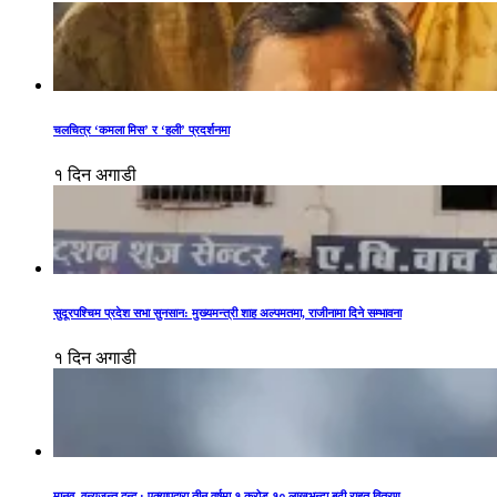
चलचित्र ‘कमला मिस’ र ‘हली’ प्रदर्शनमा
१ दिन अगाडी
सुदूरपश्चिम प्रदेश सभा सुनसान: मुख्यमन्त्री शाह अल्पमतमा, राजीनामा दिने सम्भावना
१ दिन अगाडी
मानव–वन्यजन्तु द्वन्द्व : एक्यापद्वारा तीन वर्षमा १ करोड १० लाखभन्दा बढी राहत वितरण