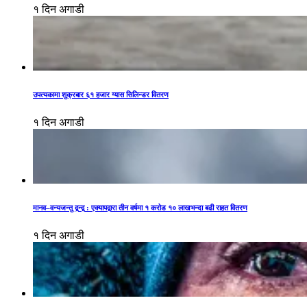
१ दिन अगाडी
उपत्यकामा शुक्रबार ६१ हजार ग्यास सिलिन्डर वितरण
१ दिन अगाडी
मानव–वन्यजन्तु द्वन्द्व : एक्यापद्वारा तीन वर्षमा १ करोड १० लाखभन्दा बढी राहत वितरण
१ दिन अगाडी