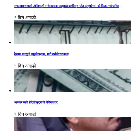
सगरमाथासम्मको जोखिमपूर्ण र रोमाञ्चक यात्राको वृत्तचित्र ‘रोड टु एभरेस्ट’ को टिजर सार्वजनिक
१ दिन अगाडी
देशभर मनसुनी वायुको प्रभाव, भारी वर्षाको सम्भावना
१ दिन अगाडी
आजका लागि विदेशी मुद्राको विनिमय दर
१ दिन अगाडी