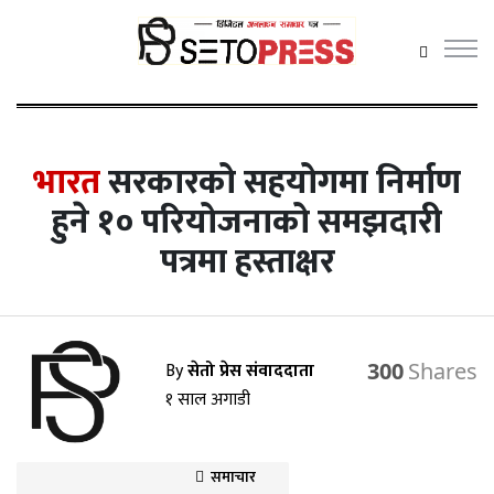
सेतोप्रेस मेनु
भारत
सरकारको सहयोगमा निर्माण
हुने १० परियोजनाको समझदारी
समाचार
पत्रमा हस्ताक्षर
राजनीति
प्रदेश समाचार
अर्थ/वाणिज्य
By
सेतो प्रेस संवाददाता
300
१ साल अगाडी
कला / मनोरञ्जन
खेलकुद़़
समाचार