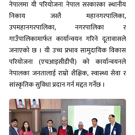
समाचार
नेपालमा यी परियोजना नेपाल सरकारका स्थानीय
वितरण
निकाय जस्तै महानगरपालिका,
आजका
लागि
उपमहानगरपालिका, नगरपालिका र
विदेशी
९ घण्टा
मुद्राको
गाउँपालिकामार्फत कार्यान्वयन गरिने दूतावासले
अगाडी
विनिमय
दर
जनाएको छ । यी उच्च प्रभाव सामुदायिक विकास
सगरमाथासम्मको
जोखिमपूर्ण र
परियोजना (एचआइसीडीपी) को कार्यान्वयनले
रोमाञ्चक यात्राको
८ घण्टा अगाडी
वृत्तचित्र ‘रोड टु
नेपालका जनतालाई राम्रो शैक्षिक, स्वास्थ्य सेवा र
एभरेस्ट’ को
टिजर
सांस्कृतिक सुविधा प्रदान गर्न मद्दत गर्नेछ ।
चार
सार्वजनिक
महिनाको
प्रगति
८ घण्टा अगाडी
विवरण
सार्वजनिक:
सुशासन र
चलचित्र
विकास
‘कमला
निर्माणमा
मिस’ र
उल्लेख्य
८ घण्टा अगाडी