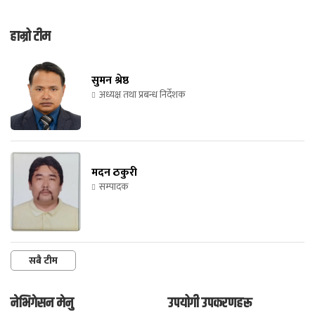
हाम्रो टीम
सुमन श्रेष्ठ
अध्यक्ष तथा प्रबन्ध निर्देशक
मदन ठकुरी
सम्पादक
सबै टीम
नेभिगेसन मेनु
उपयोगी उपकरणहरू