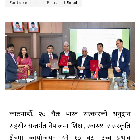
पर्यटन
Font size
Print
Email
सूचना-प्रविधि
अन्तराष्ट्रिय
अन्य
ताजा
समाचार
सुदूरपश्चिम
प्रदेश सभा
सुनसान:
काठमाडौँ, २० चैतः भारत सरकारको अनुदान
८ घण्टा अगाडी
मुख्यमन्त्री
शाह
सहयोगअन्तर्गत नेपालमा शिक्षा, स्वास्थ्य र संस्कृति
अल्पमतमा,
चलचित्र
राजीनामा
क्षेत्रमा कार्यान्वयन हुने १० वटा उच्च प्रभाव
‘कमला
दिने