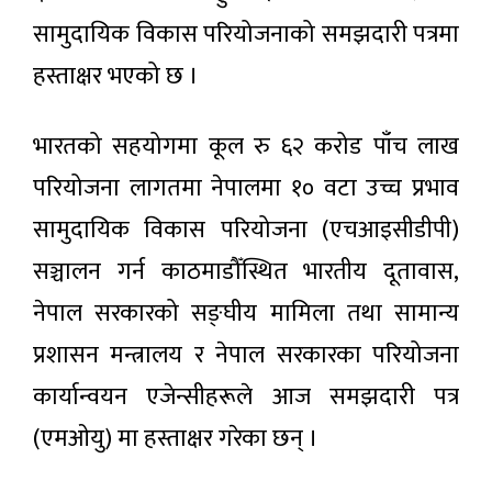
मिस’ र
सम्भावना
८ घण्टा अगाडी
सामुदायिक विकास परियोजनाको समझदारी पत्रमा
‘हली’
प्रदर्शनमा
हस्ताक्षर भएको छ ।
चार
महिनाको
प्रगति
भारतको सहयोगमा कूल रु ६२ करोड पाँच लाख
८ घण्टा अगाडी
विवरण
सार्वजनिक:
परियोजना लागतमा नेपालमा १० वटा उच्च प्रभाव
सुशासन र
उपत्यकामा
विकास
सामुदायिक विकास परियोजना (एचआइसीडीपी)
शुक्रबार
निर्माणमा
६१ हजार
उल्लेख्य
सञ्चालन गर्न काठमाडौँस्थित भारतीय दूतावास,
८ घण्टा अगाडी
ग्यास
सुधार
सिलिन्डर
नेपाल सरकारको सङ्घीय मामिला तथा सामान्य
वितरण
मानव–
प्रशासन मन्त्रालय र नेपाल सरकारका परियोजना
वन्यजन्तु
द्वन्द्व :
कार्यान्वयन एजेन्सीहरूले आज समझदारी पत्र
८ घण्टा अगाडी
एक्यापद्वारा
तीन वर्षमा
(एमओयु) मा हस्ताक्षर गरेका छन् ।
१ करोड १०
लोकप्रिय
लाखभन्दा
बढी राहत