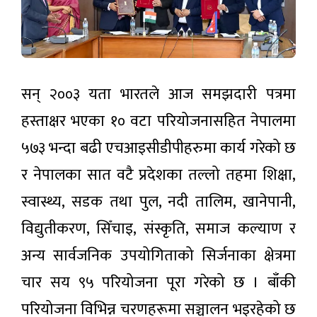
‘हली’
सुधार
प्रदर्शनमा
उपत्यकामा
शुक्रबार
६१ हजार
८ घण्टा अगाडी
ग्यास
सन् २००३ यता भारतले आज समझदारी पत्रमा
सिलिन्डर
वितरण
हस्ताक्षर भएका १० वटा परियोजनासहित नेपालमा
५७३ भन्दा बढी एचआइसीडीपीहरुमा कार्य गरेको छ
र नेपालका सात वटै प्रदेशका तल्लो तहमा शिक्षा,
स्वास्थ्य, सडक तथा पुल, नदी तालिम, खानेपानी,
विद्युतीकरण, सिँचाइ, संस्कृति, समाज कल्याण र
अन्य सार्वजनिक उपयोगिताको सिर्जनाका क्षेत्रमा
चार सय ९५ परियोजना पूरा गरेको छ । बाँकी
परियोजना विभिन्न चरणहरूमा सञ्चालन भइरहेको छ