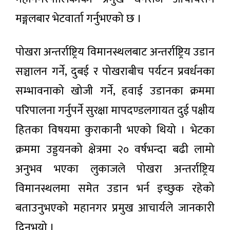
प्रोत्साहन
उपहार
मङ्गलबार भेटवार्ता गर्नुभएको छ ।
७ घण्टा अगाडी
कार्यक्रमको
पहिलो
लक्की ड्र
नेप्से
पोखरा अन्तर्राष्ट्रिय विमानस्थलबाट अन्तर्राष्ट्रिय उडान
सार्वजनिक,
४.०५
एक जनाले
अंक घटे,
सञ्चालन गर्ने, दुबई र पोखराबीच पर्यटन प्रवर्धनका
पाए १०
७ घण्टा
कारोबार
अगाडी
लाख
रकम
सम्भावनाको खोजी गर्ने, हवाई उडानका क्रममा
पनि घटे
दूरसञ्चार
परिपालना गर्नुपर्ने सुरक्षा मापदण्डलगायत दुई पक्षीय
प्राधिकरणद्वारा
सेवा
हितका विषयमा कुराकानी भएको थियो । भेटका
७ घण्टा अगाडी
प्रदायकलाई
आठबुँदे कडा
क्रममा उड्डयनको क्षेत्रमा २० वर्षभन्दा बढी लामो
निर्देशन: फोजी
१०० वर्ष
गुणस्तर सुधार
अनुभव भएका लुकाजले पोखरा अन्तर्राष्ट्रिय
पुरानो
र फाइभजी
ऐतिहासिक
विस्तारमा जोड
विमानस्थलमा समेत उडान भर्न इच्छुक रहेको
१४ घण्टा अगाडी
गलकोट
दरबारमा
बताउनुभएको महानगर प्रमुख आचार्यले जानकारी
मल्लकालीन
लोकप्रिय
आकर्षण,
दिनुभयो ।