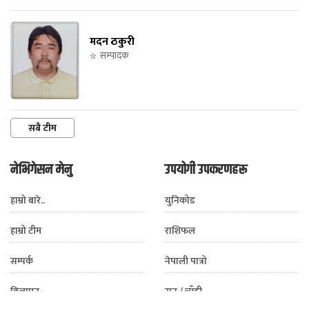
मदन ठकुरी
सम्पादक
सबै टीम
नेभिगेसन मेनु
उपयोगी उपकरणहरू
हाम्रो बारे..
युनिकोड
हाम्रो टीम
राशिफल
सम्पर्क
नेपाली पात्रो
विज्ञापन
सुन / चाँदी