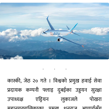
पर्यटन
सूचना-प्रविधि
अन्तराष्ट्रिय
अन्य
ताजा
समाचार
कास्की, जेठ २० गते । विश्वको प्रमुख हवाई सेवा
प्रतिनिधिसभा
बैठक सुरु
प्रदायक कम्पनी फ्लाइ दुबईका उड्डयन सुरक्षा
(प्रत्यक्ष
७ घण्टा अगाडी
प्रसारण)
उपाध्यक्ष एड्रियन लुकाजले पोखरा
करदाता
महानगरपालिकाका प्रमुख धनराज आचार्यसँग