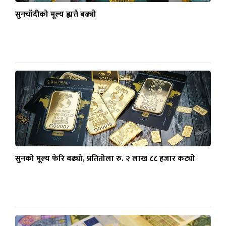
सुनचाँदीको मूल्य ह्वात्तै बढ्यो
सुनको मूल्य फेरि बढ्यो, प्रतितोला रु. २ लाख ८८ हजार कट्यो