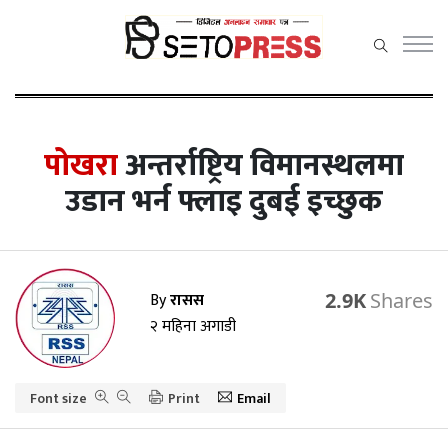
सेतोप्रेस
मेनु
पोखरा
अन्तर्राष्ट्रिय विमानस्थलमा
उडान भर्न फ्लाइ दुबई इच्छुक
समाचार
राजनीति
By
रासस
2.9K
प्रदेश समाचार
२ महिना अगाडी
अर्थ/वाणिज्य
Font size
कला / मनोरञ्जन
Print
Email
खेलकुद़़