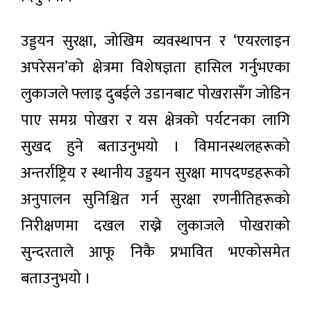
एकै वर्षमा
समाचार
भित्रिए २०
हजार
उड्डयन सुरक्षा, जोखिम व्यवस्थापन र ‘एयरलाइन
पर्यटक
देशभर
अपरेसन’को क्षेत्रमा विशेषज्ञता हासिल गर्नुभएका
वर्षाको
सम्भावना,
१५ घण्टा अगाडी
लुकाजले फ्लाइ दुबईले उडानबाट पोखरासँग जोडिन
सतर्कता
अपनाउन
पाए समग्र पोखरा र यस क्षेत्रको पर्यटनका लागि
आग्रह
दूरसञ्चार
प्राधिकरणद्वारा
सुखद हुने बताउनुभयो । विमानस्थलहरूको
सेवा
७ घण्टा अगाडी
प्रदायकलाई
अन्तर्राष्ट्रिय र स्थानीय उड्डयन सुरक्षा मापदण्डहरूको
आठबुँदे कडा
निर्देशन: फोजी
अनुपालन सुनिश्चित गर्न सुरक्षा रणनीतिहरूको
वीरगन्ज
गुणस्तर सुधार
नाकाबाट
र फाइभजी
निरीक्षणमा दखल राख्ने लुकाजले पोखराको
ग्यास
विस्तारमा जोड
१४ घण्टा
आयात
अगाडी
सुन्दरताले आफू निकै प्रभावित भएकोसमेत
बढ्यो,
नआत्तिन
बताउनुभयो ।
मुलुकमा ८
आयल
सुरुङमार्ग
निगमको
निर्माणाधीन,