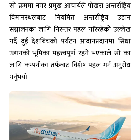
आग्रह
१४ घण्टा अगाडी
सो क्रममा नगर प्रमुख आचार्यले पोखरा अन्तर्राष्ट्रिय
२३ वटा
अध्ययनको
विमानस्थलबाट नियमित अन्तर्राष्ट्रिय उडान
क्रममा :
नेप्से
सिद्धबाबा
सञ्चालनका लागि निरन्तर पहल गरिरहेको उल्लेख
४.०५
सुरुङ
अंक घटे,
कात्तिकभित्र
७ घण्टा
गर्दै दुई देशबिचको पर्यटन आदानप्रदानमा सिधा
कारोबार
अगाडी
सञ्चालनमा
रकम
ल्याइने
उडानको भूमिका महत्त्वपूर्ण रहने भएकाले सो का
पनि घटे
लागि कम्पनीका तर्फबाट विशेष पहल गर्न अनुरोध
गर्नुभयो ।