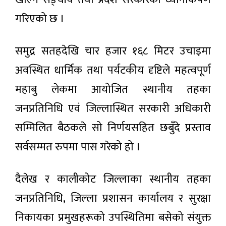
असर:
२ घण्टा अगाडी
गरिएको छ ।
चन्द्रमा
बन्यो दुई
लाख
भारतीय
किलो
समुद्र सतहदेखि चार हजार १६८ मिटर उचाइमा
अभिनेता
फोहोरको
प्रदीप
डम्पिङ
अवस्थित धार्मिक तथा पर्यटकीय दृष्टिले महत्वपूर्ण
२ घण्टा
रावतको
अगाडी
साइट
निधन
महाबु लेकमा आयोजित स्थानीय तहका
आजको
जनप्रतिनिधि एवं जिल्लास्थित सरकारी अधिकारी
राशिफल
२ घण्टा अगाडी
सम्मिलित बैठकले सो निर्णयसहित छबुँदे प्रस्ताव
सर्वसम्मत रुपमा पास गरेको हो ।
ग्यास
अभावले
बढाएको
दैलेख र कालीकोट जिल्लाका स्थानीय तहका
२ घण्टा
चिन्ता:
अगाडी
दुई
जनप्रतिनिधि, जिल्ला प्रशासन कार्यालय र सुरक्षा
हप्ताभित्र
लोकप्रिय
आपूर्ति
निकायका प्रमुखहरूको उपस्थितिमा बसेको संयुक्त
सहज