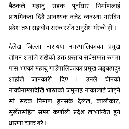
समाचार
हुने
बैठकले महाबु सडक पूर्वाधार निर्माणलाई
निगमको
दाबी
प्राथमिकता दिँदै आवश्यक बजेट व्यवस्था गरिदिन
मनसुन
सक्रियः
प्रदेश तथा सङ्घीय सरकारसँग अनुरोध गरेको हो ।
यी
३ घण्टा अगाडी
प्रदेशमा
भारी वर्षा
दैलेख जिल्ला नारायण नगरपालिकाका प्रमुख
हुने
रास्वपाले
पूर्वानुमान
लोमन शर्माले राखेको उक्त प्रस्ताव सर्वसम्मत रुपमा
साउन
२५ देखि
३ घण्टा अगाडी
पास भएको महाबु गाउँपालिकाका प्रमुख जङ्गबहादुर
‘हामी
सुन्छौँ’
शाहीले जानकारी दिए । उनले चीनको
अभियान
भरतपुरमा
सञ्चालन
भूमिगत
नाक्चेनाग्लादेखि भारतको जमुनाह नाकालाई जोड्ने
गर्ने
प्रणालीबाट
३ घण्टा अगाडी
विद्युत्
सो सडक निर्माण हुनसके दैलेख, कालीकोट,
आपूर्ति
सुरु,
सुर्खेतसहित समग्र कर्णाली प्रदेश लाभान्वित हुने
अन्तरिक्ष
असोजभित्र
दौडको
पूर्ण
धारणा व्यक्त गरे ।
असर:
सञ्चालनमा
२ घण्टा अगाडी