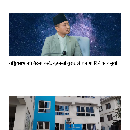
राष्ट्रियसभाको बैठक बस्दै, गृहमन्त्री गुरुङले जवाफ दिने कार्यसूची