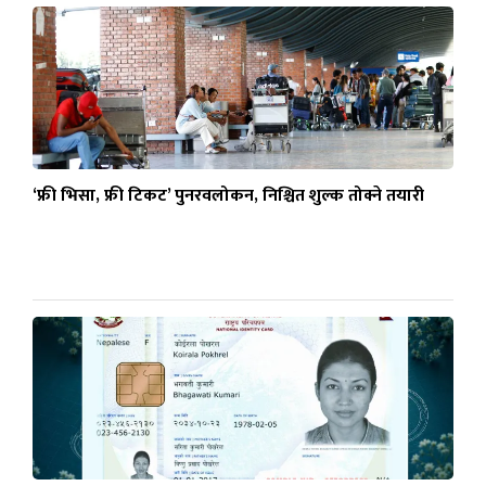
‘फ्री भिसा, फ्री टिकट’ पुनरवलोकन, निश्चित शुल्क तोक्ने तयारी