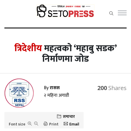
सेतोप्रेस मेनु
त्रिदेशीय
महत्वको ‘महाबु सडक’
निर्माणमा जोड
समाचार
राजनीति
प्रदेश समाचार
By
रासस
200
२ महिना अगाडी
अर्थ/वाणिज्य
कला / मनोरञ्जन
समाचार
खेलकुद़़
Font size
Print
Email