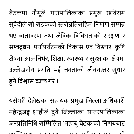
चन्द्रमा
ल्याउने
बन्यो दुई
लक्ष्य
बैठकमा नौमूले गाउँपालिकाका प्रमुख छविराम
लाख
आजका
किलो
सुवेदीले सो सडकको स्तरोन्नतिसहित निर्माण सम्पन्न
लागि
फोहोरको
विदेशी
डम्पिङ
३ घण्टा
भए वातावरण तथा जैविक विविधताको संरक्षण र
मुद्राको
अगाडी
साइट
विनिमय
सम्वद्र्धन, पर्यापर्यटनको विकास एवं विस्तार, कृषि
दर
क्षेत्रमा आत्मनिर्भर, शिक्षा, स्वास्थ्य र सुरक्षाका क्षेत्रमा
उल्लेखनीय प्रगति भई जनताको जीवनस्तर सुधार
हुने विश्वास व्यक्त गरे ।
यसैगरी दैलेखका सहायक प्रमुख जिल्ला अधिकारी
महेन्द्रजङ्ग शाहीले दुवै जिल्लाका अन्तरपालिकाका
जनप्रतिनिधि सम्मिलित ‘महाबु बैठक’को निर्णयबाट