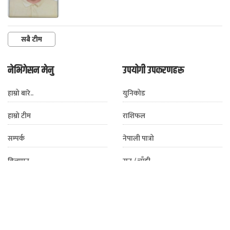
सबै टीम
नेभिगेसन मेनु
उपयोगी उपकरणहरू
हाम्रो बारे..
युनिकोड
हाम्रो टीम
राशिफल
सम्पर्क
नेपाली पात्रो
विज्ञापन
सुन / चाँदी
हाम्रो मोबाइल एप
विदेशी मुद्रा
प्राइभेसी पोलिसी
मौसम