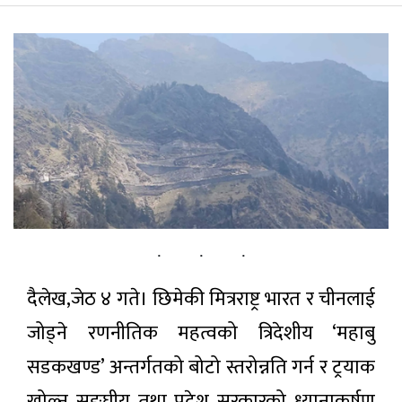
पर्यटन
सूचना-प्रविधि
अन्तराष्ट्रिय
अन्य
ताजा
समाचार
राष्ट्र बैङ्कद्वारा
दैलेख,जेठ ४ गते। छिमेकी मित्रराष्ट्र भारत र चीनलाई
‘खुला बजार
कारोबारसम्बन्धी
२ घण्टा अगाडी
जोड्ने रणनीतिक महत्वको त्रिदेशीय ‘महाबु
कार्यविधि
२०८३’ लागू
सडकखण्ड’ अन्तर्गतको बोटो स्तरोन्नति गर्न र ट्रयाक
अन्तरिक्ष
खोल्न सङ्घीय तथा प्रदेश सरकारको ध्यानाकर्षण
दौडको