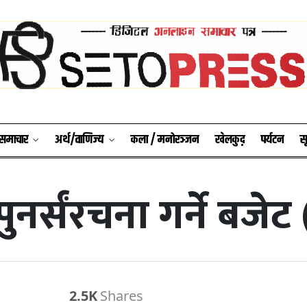
श समाचार
अर्थ/वाणिज्य
कला / मनोरञ्जन
खेलकुद़़
पर्यटन
स
ुनर्संरचना गर्ने बजेट 
2.5K