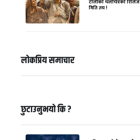
टोलीको चलचित्रको रिलिज
मिति तय !
लोकप्रिय समाचार
छुटाउनुभयो कि ?