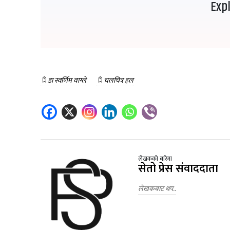
Exp
डा स्वर्णिम वाग्ले
चलचित्र हल
लेखकको बारेमा
सेतो प्रेस संवाददाता
लेखकबाट थप..