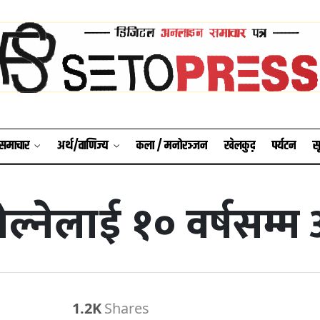
श समाचार
अर्थ/वाणिज्य
कला / मनोरञ्जन
खेलकुद़़
पर्यटन
स
्नेलाई १० वर्षसम्
1.2K