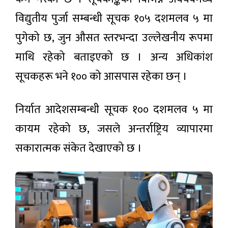
चन्द्रमा
ल्याउने
बन्यो दुई
लक्ष्य
विद्युतीय पुर्जा सम्बन्धी सूचक १०५ दशमलव ५ मा
लाख
आजका
किलो
पुगेको छ, जुन औसत स्तरभन्दा उल्लेखनीय रूपमा
लागि
फोहोरको
विदेशी
डम्पिङ
माथि रहेको बताइएको छ । अन्य अधिकांश
३ घण्टा
मुद्राको
अगाडी
साइट
विनिमय
सूचकहरू भने १०० को आसपास रहेका छन् ।
दर
निर्यात आदेशसम्बन्धी सूचक १०० दशमलव ५ मा
कायम रहेको छ, जसले अन्तर्राष्ट्रिय व्यापारमा
सकारात्मक संकेत देखाएको छ ।