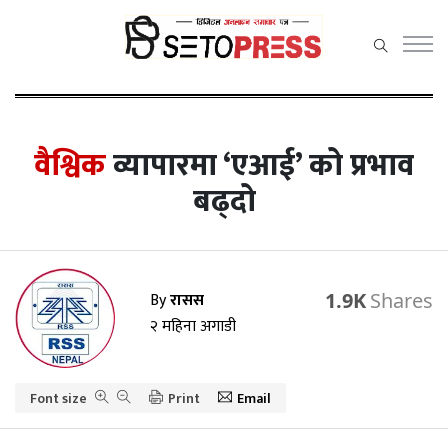
सेतोप्रेस मेनु
वैश्विक
व्यापारमा ‘एआई’ को प्रभाव
बढ्दो
समाचार
राजनीति
प्रदेश समाचार
By
रासस
1.9K
२ महिना अगाडी
अर्थ/वाणिज्य
कला / मनोरञ्जन
Font size
Print
Email
खेलकुद़़