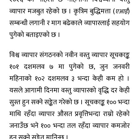
असर:
२ घण्टा अगाडी
व्यापार मजबुत रहेको छ । कृत्रिम बुद्धिमत्ता (
)
चन्द्रमा
एआई
बन्यो दुई
सम्बन्धी लगानी र माग बढेकाले व्यापारलाई सहयोग
लाख
भारतीय
किलो
अभिनेता
पुगेको बताइएको छ ।
फोहोरको
प्रदीप
डम्पिङ
२ घण्टा
रावतको
अगाडी
साइट
निधन
विश्व व्यापार संगठनको नवीन वस्तु व्यापार सूचकाङ्क
आजको
१०१ दशमलव ७ मा पुगेको छ, जुन जनवरी
राशिफल
२ घण्टा अगाडी
महिनाको १०२ दशमलव ३ भन्दा केही कम हो ।
यसले आगामी दिनमा वस्तु व्यापारको वृद्धि दर केही
ग्यास
सुस्त हुन सक्ने सङ्केत गरेको छ । सूचकाङ्क १०० भन्दा
अभावले
बढाएको
२ घण्टा
माथि रहँदा व्यापार औसत प्रवृत्तिभन्दा राम्रो रहेको
चिन्ता:
अगाडी
दुई
जनाउँछ भने १०० भन्दा तल रहँदा व्यापार कमजोर
हप्ताभित्र
लोकप्रिय
आपूर्ति
हुन सक्ने सङ्केत मानिन्छ ।
सहज