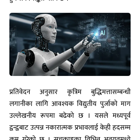
समाचार
हुने
निगमको
दाबी
मनसुन
सक्रियः
यी
३ घण्टा अगाडी
प्रदेशमा
भारी वर्षा
हुने
रास्वपाले
पूर्वानुमान
साउन
२५ देखि
३ घण्टा अगाडी
‘हामी
सुन्छौँ’
अभियान
भरतपुरमा
प्रतिवेदन अनुसार कृत्रिम बुद्धिमत्तासम्बन्धी
सञ्चालन
भूमिगत
गर्ने
प्रणालीबाट
लगानीका लागि आवश्यक विद्युतीय पुर्जाको माग
२ घण्टा अगाडी
विद्युत्
आपूर्ति
उल्लेखनीय रूपमा बढेको छ । यसले मध्यपूर्व
सुरु,
अन्तरिक्ष
असोजभित्र
द्वन्द्वबाट उत्पन्न नकारात्मक प्रभावलाई केही हदसम्म
दौडको
पूर्ण
असर:
सञ्चालनमा
कम गरेको छ । सूचकाङ्कका विभिन्न अवयवमध्ये
२ घण्टा अगाडी