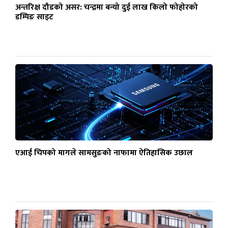
अन्तरिक्ष दौडको असर: चन्द्रमा बन्यो दुई लाख किलो फोहोरको
डम्पिङ साइट
एआई चिपको मागले सामसुङको नाफामा ऐतिहासिक उछाल