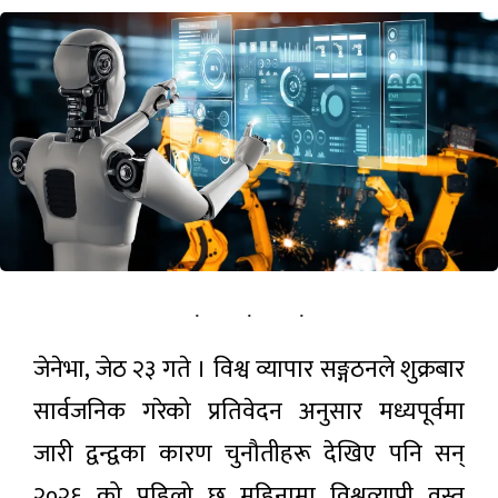
पर्यटन
सूचना-प्रविधि
अन्तराष्ट्रिय
अन्य
ताजा
समाचार
राष्ट्र बैङ्कद्वारा
जेनेभा, जेठ २३ गते । विश्व व्यापार सङ्गठनले शुक्रबार
‘खुला बजार
कारोबारसम्बन्धी
२ घण्टा अगाडी
सार्वजनिक गरेको प्रतिवेदन अनुसार मध्यपूर्वमा
कार्यविधि
२०८३’ लागू
जारी द्वन्द्वका कारण चुनौतीहरू देखिए पनि सन्
अन्तरिक्ष
२०२६ को पहिलो छ महिनामा विश्वव्यापी वस्तु
दौडको