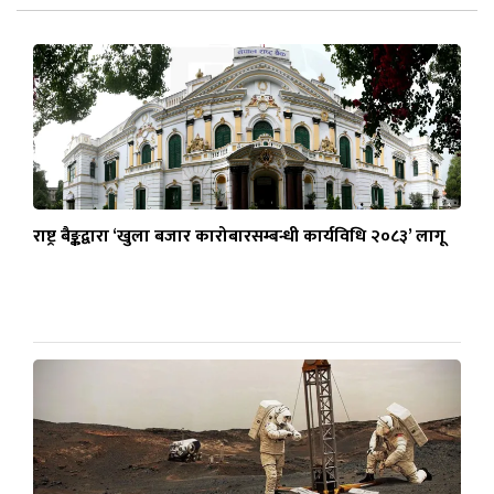
राष्ट्र बैङ्कद्वारा ‘खुला बजार कारोबारसम्बन्धी कार्यविधि २०८३’ लागू