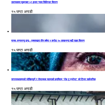
उपत्यकामा शुक्रबार ६१ हजार ग्यास सिलिन्डर वितरण
१५ घण्टा अगाडी
मानव–वन्यजन्तु द्वन्द्व : एक्यापद्वारा तीन वर्षमा १ करोड १० लाखभन्दा बढी राहत वितरण
१५ घण्टा अगाडी
सगरमाथासम्मको जोखिमपूर्ण र रोमाञ्चक यात्राको वृत्तचित्र ‘रोड टु एभरेस्ट’ को टिजर सार्वजनिक
१५ घण्टा अगाडी