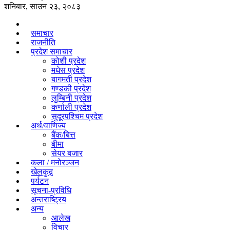
शनिबार, साउन २३, २०८३
समाचार
राजनीति
प्रदेश समाचार
कोशी प्रदेश
मधेस प्रदेश
बागमती प्रदेश
गण्डकी प्रदेश
लुम्बिनी प्रदेश
कर्णाली प्रदेश
सुदूरपश्चिम प्रदेश
अर्थ/वाणिज्य
बैंक/बित्त
बीमा
सेयर बजार
कला / मनोरञ्जन
खेलकुद़़
पर्यटन
सूचना-प्रविधि
अन्तराष्ट्रिय
अन्य
आलेख
विचार