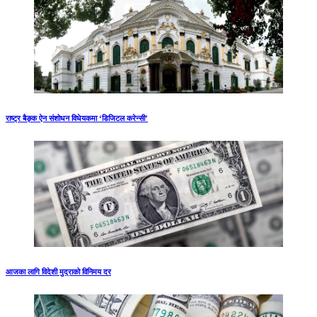
राष्ट्र बैङ्क ऐन संशोधन विधेयकमा ‘डिजिटल करेन्सी’
आजका लागि विदेशी मुद्राको विनिमय दर