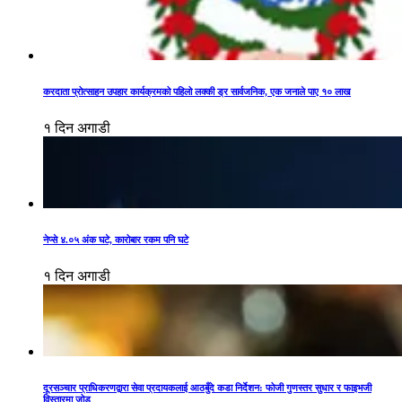
करदाता प्रोत्साहन उपहार कार्यक्रमको पहिलो लक्की ड्र सार्वजनिक, एक जनाले पाए १० लाख
१ दिन अगाडी
नेप्से ४.०५ अंक घटे, कारोबार रकम पनि घटे
१ दिन अगाडी
दूरसञ्चार प्राधिकरणद्वारा सेवा प्रदायकलाई आठबुँदे कडा निर्देशन: फोजी गुणस्तर सुधार र फाइभजी
विस्तारमा जोड