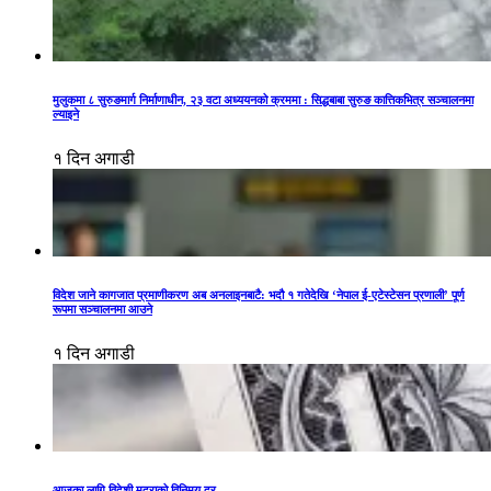
मुलुकमा ८ सुरुङमार्ग निर्माणाधीन, २३ वटा अध्ययनको क्रममा : सिद्धबाबा सुरुङ कात्तिकभित्र सञ्चालनमा
ल्याइने
१ दिन अगाडी
विदेश जाने कागजात प्रमाणीकरण अब अनलाइनबाटै: भदौ १ गतेदेखि ‘नेपाल ई-एटेस्टेसन प्रणाली’ पूर्ण
रूपमा सञ्चालनमा आउने
१ दिन अगाडी
आजका लागि विदेशी मुद्राको विनिमय दर