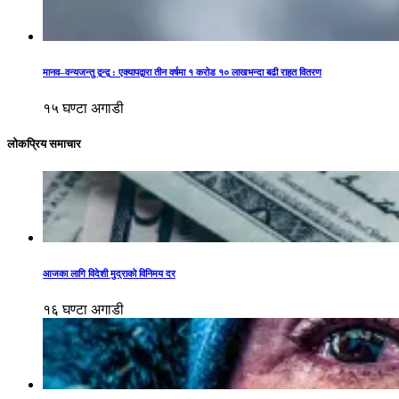
मानव–वन्यजन्तु द्वन्द्व : एक्यापद्वारा तीन वर्षमा १ करोड १० लाखभन्दा बढी राहत वितरण
१५ घण्टा अगाडी
लोकप्रिय समाचार
आजका लागि विदेशी मुद्राको विनिमय दर
१६ घण्टा अगाडी