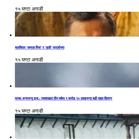
१५ घण्टा अगाडी
चलचित्र ‘कमला मिस’ र ‘हली’ प्रदर्शनमा
१५ घण्टा अगाडी
मानव–वन्यजन्तु द्वन्द्व : एक्यापद्वारा तीन वर्षमा १ करोड १० लाखभन्दा बढी राहत वितरण
१५ घण्टा अगाडी