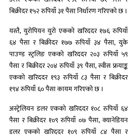
असामान्य
प्रतिवेदन पेस
लक्षण वा
हुने
बिक्रीदर १५२ रुपियाँ ३१ पैसा निर्धारण गरिएको छ ।
दुखाइलाई
१८ मिनेट अगाडी
बेवास्ता नगर्न
चिकित्सकको
यस्तै, युरोपियन युरो एकको खरिददर १७६ रुपियाँ
आग्रह
उडान रद्द
६४ पैसा र बिक्रीदर १७७ रुपियाँ ३४ पैसा, युके
वा
ढिलाइ
२५ मिनेट
पाउण्ड स्ट्रलिङ एकको खरिददर २०३ रुपियाँ ५९
भए
अगाडी
क्षतिपूर्ति
पैसा र बिक्रीदर २०४ रुपियाँ ३९ पैसा, स्वीस फ्रयाङ्क
पाइने:
सरकारी
आन्तरिक
सेवामा
एकको खरिददर १९३ रुपियाँ ८३ पैसा र बिक्रीदर
वायुसेवा
ठूलो
सम्बन्धी
३0 मिनेट
फेरबदल:
१९४ रुपियाँ ६० पैसा कायम गरिएको छ ।
अगाडी
नयाँ
फाइल
विधेयक
रोकिने र
राष्ट्रिय
बीपी
अड्किने
सभामा
अस्ट्रेलियन डलर एकको खरिददर १०८ रुपियाँ ६४
राजमार्गको
दिन
पेश हुँदै!
रोशी–९ मा
सकिए!
३८ मिनेट अगाडी
पैसा र बिक्रीदर १०९ रुपियाँ ०७ पैसा, क्यानेडियन
पहिरो,
यातायात
डलर एकको खरिददर १०९ रुपियाँ ८४ पैसा र
पूर्ण रूपमा