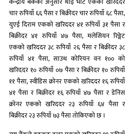
अन्तिम
केन्द्रीय बैंकका अनुसार थाइ भाट एकको खरिददर
सोमबार
४१ मिनेट अगाडी
देशभरका
चार रुपियाँ ६६ पैसा र बिक्रीदर चार रुपियाँ ६८ पैसा,
शिवालयमा
श्रद्धालुको
युएई दिराम एकको खरिददर ४१ रुपियाँ ३१ पैसा र
सरकारी
घुइँचो,
सेवामा
पशुपतिनाथमा
बिक्रीदर ४१ रुपियाँ ४७ पैसा, मलेसियन रिङ्गेट
ठूलो
बोलबम
३0 मिनेट
फेरबदल:
अगाडी
तीर्थालुको
एकको खरिददर ३८ रुपियाँ २६ पैसा र बिक्रीदर ३८
फाइल
विशेष
रोकिने र
उपस्थिति
रुपियाँ ४१ पैसा, साउथ कोरियन वन १०० को
अड्किने
दिन
खरिददर १० रुपियाँ ०७ पैसा र बिक्रीदर १० रुपियाँ
सकिए!
११ पैसा, स्वीडिस क्रोनर एकको खरिददर १६ रुपियाँ
४१ पैसा र बिक्रीदर १६ रुपियाँ ४७ पैसा र डेनिस
क्रोनर एकको खरिददर २३ रुपियाँ ६४ पैसा र
बिक्रीदर २३ रुपियाँ ७३ पैसा तोकिएको छ ।