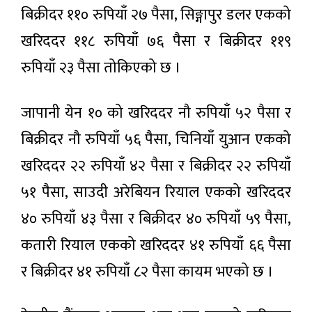
लोकप्रिय
अवरुद्ध
बिक्रीदर ११० रुपियाँ २७ पैसा, सिङ्गापुर डलर एकको
समाचार
खरिददर ११८ रुपियाँ ७६ पैसा र बिक्रीदर ११९
रुपियाँ २३ पैसा तोकिएको छ ।
आजको
राशिफल
१ घण्टा अगाडी
जापानी येन १० को खरिददर नौ रुपियाँ ५२ पैसा र
बिक्रीदर नौ रुपियाँ ५६ पैसा, चिनियाँ युआन एकको
मौसम :
केही
खरिददर २२ रुपियाँ ४२ पैसा र बिक्रीदर २२ रुपियाँ
स्थानमा
५३ मिनेट
भारी
अगाडी
५१ पैसा, साउदी अरेबियन रियाल एकको खरिददर
वर्षाको
सम्भावना
४० रुपियाँ ४३ पैसा र बिक्रीदर ४० रुपियाँ ५९ पैसा,
आजका
लागि
कतारी रियाल एकको खरिददर ४१ रुपियाँ ६६ पैसा
विदेशी
४८ मिनेट
मुद्राको
अगाडी
र बिक्रीदर ४१ रुपियाँ ८२ पैसा कायम भएको छ ।
विनिमय
दर
साउनको