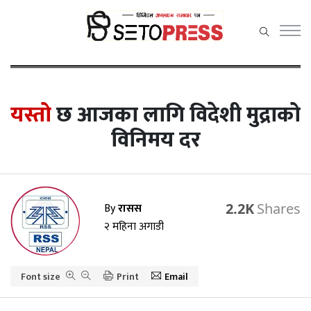
सेतोप्रेस
मेनु
यस्तो
छ आजका लागि विदेशी मुद्राको
विनिमय दर
समाचार
राजनीति
By
रासस
2.2K
प्रदेश समाचार
२ महिना अगाडी
अर्थ/वाणिज्य
Font size
कला / मनोरञ्जन
Print
Email
खेलकुद़़