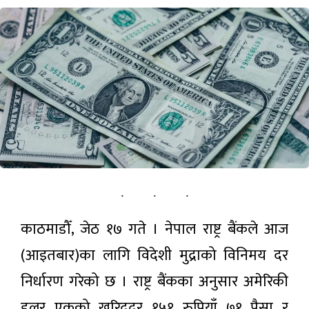
पर्यटन
सूचना-प्रविधि
अन्तराष्ट्रिय
अन्य
ताजा
समाचार
काठमाडौँ, जेठ १७ गते । नेपाल राष्ट्र बैंकले आज
प्रतिनिधिसभा
बैठक बस्दै:
(आइतबार)का लागि विदेशी मुद्राको विनिमय दर
चारवटा
७ मिनेट अगाडी
विधेयक र
निर्धारण गरेको छ । राष्ट्र बैंकका अनुसार अमेरिकी
सुशासन
समितिको
डलर एकको खरिददर १५१ रुपियाँ ७१ पैसा र