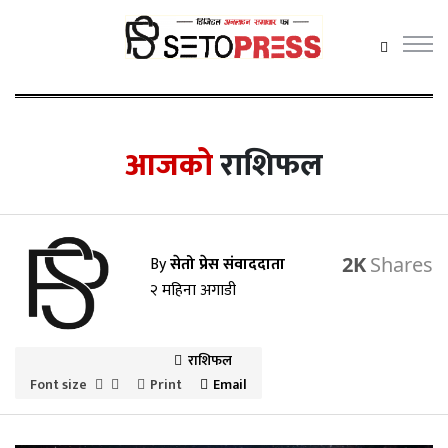
सेतोप्रेस
मेनु
आजको
राशिफल
समाचार
By
सेतो प्रेस संवाददाता
2K
राजनीति
२ महिना अगाडी
प्रदेश समाचार
अर्थ/वाणिज्य
राशिफल
Font size
Print
Email
कला /
मनोरञ्जन