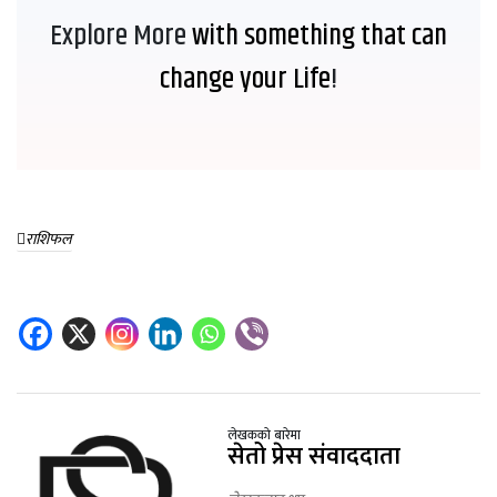
साह
Explore More
with something that can
लोकप्रिय
समाचार
change your Life
!
मनसुन
सक्रियः
यी
१५ घण्टा
प्रदेशमा
अगाडी
भारी वर्षा
हुने
राशिफल
रास्वपाले
पूर्वानुमान
साउन
२५ देखि
१५ घण्टा
‘हामी
अगाडी
सुन्छौँ’
अभियान
सुनचाँदीको
सञ्चालन
मूल्य ह्वात्तै
गर्ने
बढ्यो
१0 घण्टा अगाडी
लेखकको बारेमा
सेतो प्रेस संवाददाता