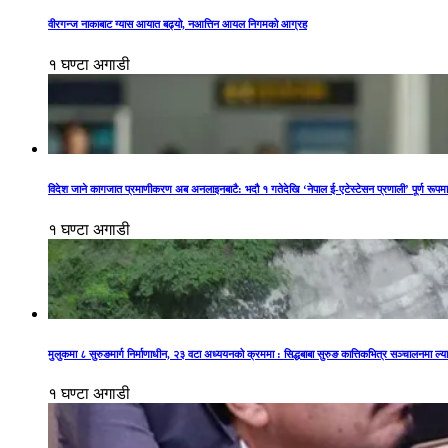
वीरगन्ज नाकाबाट ग्यास आयात बढ्यो, नआत्तिन आयल निगमको आग्रह
१ घण्टा अगाडी
विदेश जाने कागजात प्रमाणीकरण अब अनलाइनबाटै: भदौ १ गतेदेखि ‘नेपाल ई-एटेस्टेसन प्रणाली’ पूर्ण रूप
१ घण्टा अगाडी
मुलुकमा ८ सुरुङमार्ग निर्माणाधीन, २३ वटा अध्ययनको क्रममा : सिद्धबाबा सुरुङ कात्तिकभित्र सञ्चालनमा ल्या
१ घण्टा अगाडी