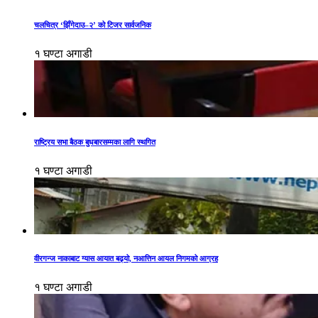
चलचित्र ‘झिँगेदाउ–२’ को टिजर सार्वजनिक
१ घण्टा अगाडी
राष्ट्रिय सभा बैठक बुधबारसम्मका लागि स्थगित
१ घण्टा अगाडी
वीरगन्ज नाकाबाट ग्यास आयात बढ्यो, नआत्तिन आयल निगमको आग्रह
१ घण्टा अगाडी