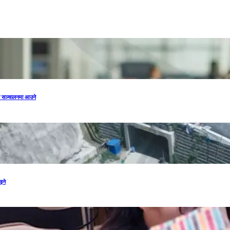
मा सञ्चालनमा आउने
इने