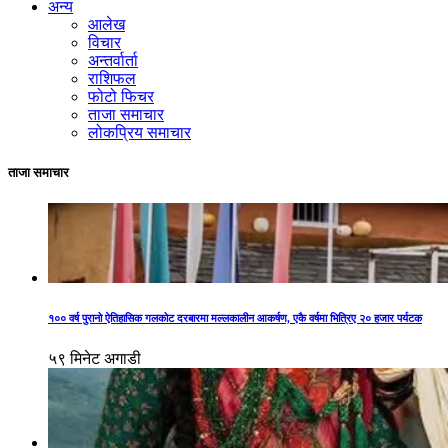
अन्य
आलेख
विचार
अन्तर्वार्ता
राशिफल
फोटो फिचर
ताजा समाचार
लोकप्रिय समाचार
ताजा समाचार
१०० वर्ष पुरानो ऐतिहासिक गलकोट दरबारमा मल्लकालीन आकर्षण, एकै वर्षमा भित्रिए २० हजार पर्यटक
५९ मिनेट अगाडी