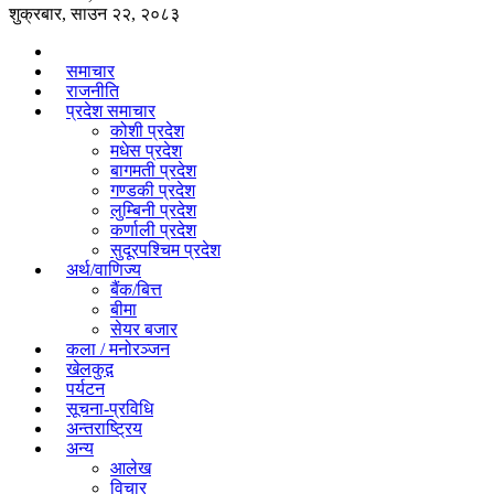
शुक्रबार, साउन २२, २०८३
समाचार
राजनीति
प्रदेश समाचार
कोशी प्रदेश
मधेस प्रदेश
बागमती प्रदेश
गण्डकी प्रदेश
लुम्बिनी प्रदेश
कर्णाली प्रदेश
सुदूरपश्चिम प्रदेश
अर्थ/वाणिज्य
बैंक/बित्त
बीमा
सेयर बजार
कला / मनोरञ्जन
खेलकुद़़
पर्यटन
सूचना-प्रविधि
अन्तराष्ट्रिय
अन्य
आलेख
विचार