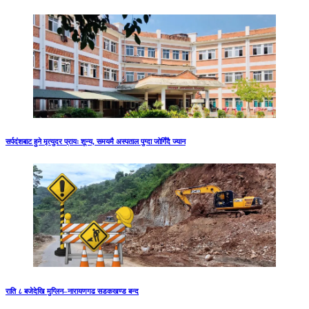
सर्पदंशबाट हुने मृत्युदर प्रायः शून्य, समयमै अस्पताल पुग्दा जोगिँदै ज्यान
राति ८ बजेदेखि मुग्लिन–नारायणगढ सडकखण्ड बन्द