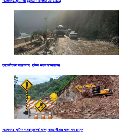
नारायणगढ–मुग्लिनमा दुईतर्फी नै यातायात सेवा अवरुद्ध
दुवैतर्फी रुपमा नारायणगढ–मुग्लिन सडक सञ्चालनमा
नारायणगढ–मुग्लिन सडक एकतर्फी मात्र, सावधानीपूर्वक यात्रा गर्न आग्रह