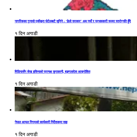
नागरिकका गुनासो एकीकृत पोर्टलबाटै सुनिने : ‘हेलो सरकार’ अब नयाँ र प्रभावकारी रूपमा स्तरोन्नति हुँदै
१ दिन अगाडी
मिडियासँग शेख हसिनाको प्रत्यक्ष कुराकानी, बङ्गलादेश आक्रोशित
१ दिन अगाडी
नेपाल आयल निगमको कार्यकारी निर्देशकमा साह
१ दिन अगाडी