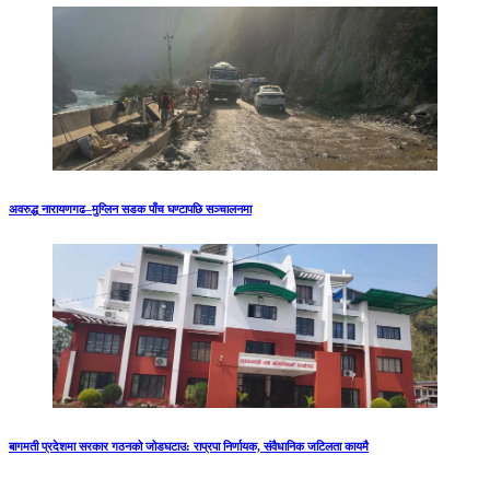
अवरुद्ध नारायणगढ–मुग्लिन सडक पाँच घण्टापछि सञ्चालनमा
बागमती प्रदेशमा सरकार गठनको जोडघटाउ: राप्रपा निर्णायक, संवैधानिक जटिलता कायमै