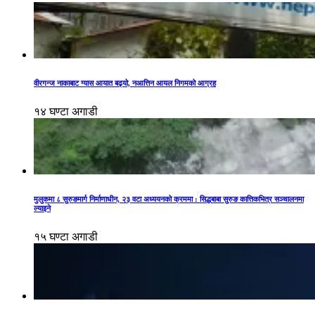
वीरगन्ज नाकाबाट ग्यास आयात बढ्यो, नआत्तिन आयल निगमको आग्रह
१४ घण्टा अगाडी
मुलुकमा ८ सुरुङमार्ग निर्माणाधीन, २३ वटा अध्ययनको क्रममा : सिद्धबाबा सुरुङ कात्तिकभित्र सञ्चालनमा
ल्याइने
१५ घण्टा अगाडी