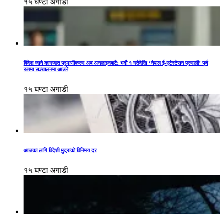
१५ घण्टा अगाडी
विदेश जाने कागजात प्रमाणीकरण अब अनलाइनबाटै: भदौ १ गतेदेखि ‘नेपाल ई-एटेस्टेसन प्रणाली’ पूर्ण
रूपमा सञ्चालनमा आउने
१५ घण्टा अगाडी
आजका लागि विदेशी मुद्राको विनिमय दर
१५ घण्टा अगाडी