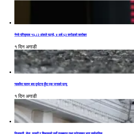
नेप्से परिसूचक १३.८२ अंकले घट्यो, ४ अर्ब ६२ करोडको कारोबार
१ दिन अगाडी
ग्वार्कोमा यात्रु बस दुर्घटना हुँदा एक जनाको मृत्यु
१ दिन अगाडी
निजामती, सेना, प्रहरी र शिक्षकको नयाँ तलबमान तथा प्रोत्साहन भत्ता सार्वजनिक