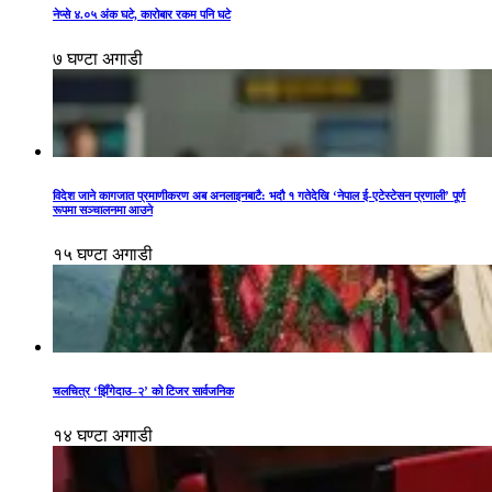
नेप्से ४.०५ अंक घटे, कारोबार रकम पनि घटे
७ घण्टा अगाडी
विदेश जाने कागजात प्रमाणीकरण अब अनलाइनबाटै: भदौ १ गतेदेखि ‘नेपाल ई-एटेस्टेसन प्रणाली’ पूर्ण
रूपमा सञ्चालनमा आउने
१५ घण्टा अगाडी
चलचित्र ‘झिँगेदाउ–२’ को टिजर सार्वजनिक
१४ घण्टा अगाडी