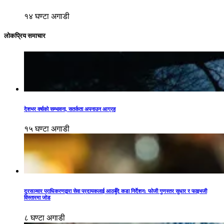
१४ घण्टा अगाडी
लोकप्रिय समाचार
देशभर वर्षाको सम्भावना, सतर्कता अपनाउन आग्रह
१५ घण्टा अगाडी
दूरसञ्चार प्राधिकरणद्वारा सेवा प्रदायकलाई आठबुँदे कडा निर्देशन: फोजी गुणस्तर सुधार र फाइभजी
विस्तारमा जोड
८ घण्टा अगाडी