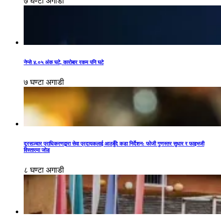
७ घण्टा अगाडी
नेप्से ४.०५ अंक घटे, कारोबार रकम पनि घटे
७ घण्टा अगाडी
दूरसञ्चार प्राधिकरणद्वारा सेवा प्रदायकलाई आठबुँदे कडा निर्देशन: फोजी गुणस्तर सुधार र फाइभजी
विस्तारमा जोड
८ घण्टा अगाडी