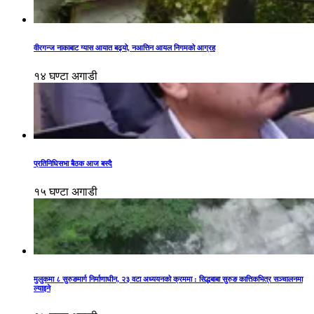
वीरगन्ज नाकाबाट ग्यास आयात बढ्यो, नआत्तिन आयल निगमको आग्रह
१४ घण्टा अगाडी
प्रतिनिधिसभा बैठक आज बस्दै
१५ घण्टा अगाडी
मुलुकमा ८ सुरुङमार्ग निर्माणाधीन, २३ वटा अध्ययनको क्रममा : सिद्धबाबा सुरुङ कात्तिकभित्र सञ्चालनमा
ल्याइने