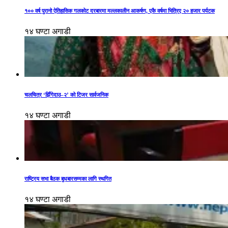
१०० वर्ष पुरानो ऐतिहासिक गलकोट दरबारमा मल्लकालीन आकर्षण, एकै वर्षमा भित्रिए २० हजार पर्यटक
१४ घण्टा अगाडी
चलचित्र ‘झिँगेदाउ–२’ को टिजर सार्वजनिक
१४ घण्टा अगाडी
राष्ट्रिय सभा बैठक बुधबारसम्मका लागि स्थगित
१४ घण्टा अगाडी