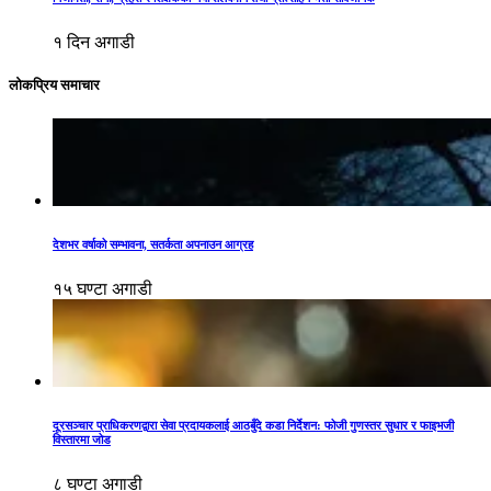
१ दिन अगाडी
लोकप्रिय समाचार
देशभर वर्षाको सम्भावना, सतर्कता अपनाउन आग्रह
१५ घण्टा अगाडी
दूरसञ्चार प्राधिकरणद्वारा सेवा प्रदायकलाई आठबुँदे कडा निर्देशन: फोजी गुणस्तर सुधार र फाइभजी
विस्तारमा जोड
८ घण्टा अगाडी