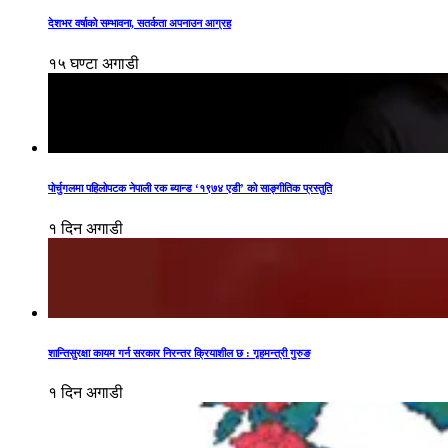
देशभर वर्षाको सम्भावना, सतर्कता अपनाउन आग्रह
१५ घण्टा अगाडी
पोर्चुगलमा पहिलोपटक नेपाली रक ब्यान्ड ‘१९७४ एडी’ को साङ्गीतिक प्रस्तुति
१ दिन अगाडी
शान्तिसुरक्षा कायम गर्न सरकार निरन्तर क्रियाशील छ : गृहमन्त्री गुरुङ
१ दिन अगाडी