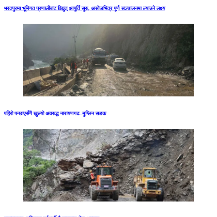
भरतपुरमा भूमिगत प्रणालीबाट विद्युत् आपूर्ति सुरु, असोजभित्र पूर्ण सञ्चालनमा ल्याउने लक्ष्य
पहिरो पन्छाएसँगै खुल्यो अवरुद्ध नारायणगढ–मुग्लिन सडक