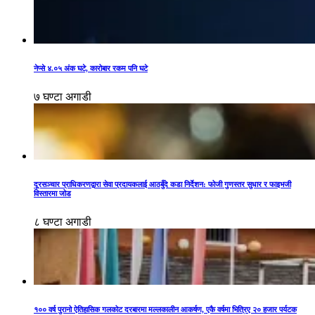
नेप्से ४.०५ अंक घटे, कारोबार रकम पनि घटे
७ घण्टा अगाडी
दूरसञ्चार प्राधिकरणद्वारा सेवा प्रदायकलाई आठबुँदे कडा निर्देशन: फोजी गुणस्तर सुधार र फाइभजी
विस्तारमा जोड
८ घण्टा अगाडी
१०० वर्ष पुरानो ऐतिहासिक गलकोट दरबारमा मल्लकालीन आकर्षण, एकै वर्षमा भित्रिए २० हजार पर्यटक