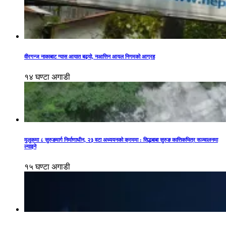
वीरगन्ज नाकाबाट ग्यास आयात बढ्यो, नआत्तिन आयल निगमको आग्रह
१४ घण्टा अगाडी
मुलुकमा ८ सुरुङमार्ग निर्माणाधीन, २३ वटा अध्ययनको क्रममा : सिद्धबाबा सुरुङ कात्तिकभित्र सञ्चालनमा
ल्याइने
१५ घण्टा अगाडी