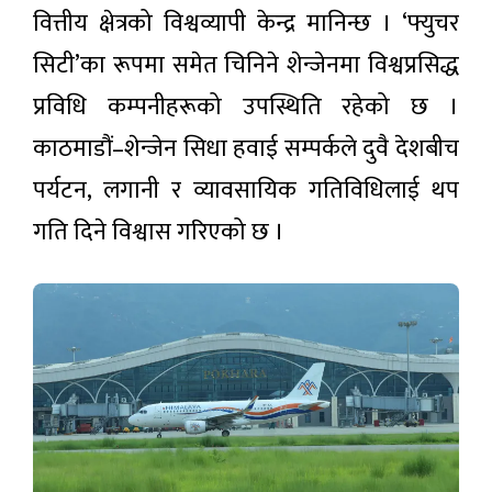
लोकप्रिय
वित्तीय क्षेत्रको विश्वव्यापी केन्द्र मानिन्छ । ‘फ्युचर
समाचार
सिटी’का रूपमा समेत चिनिने शेन्जेनमा विश्वप्रसिद्ध
प्रविधि कम्पनीहरूको उपस्थिति रहेको छ ।
देशभर
वर्षाको
काठमाडौं–शेन्जेन सिधा हवाई सम्पर्कले दुवै देशबीच
सम्भावना,
३ घण्टा अगाडी
सतर्कता
पर्यटन, लगानी र व्यावसायिक गतिविधिलाई थप
अपनाउन
आग्रह
गति दिने विश्वास गरिएको छ ।
वीरगन्ज
नाकाबाट
ग्यास
२ घण्टा अगाडी
आयात
बढ्यो,
नआत्तिन
मुलुकमा ८
आयल
सुरुङमार्ग
निगमको
निर्माणाधीन,
आग्रह
२ घण्टा अगाडी
२३ वटा
अध्ययनको
क्रममा :
विदेश जाने
सिद्धबाबा