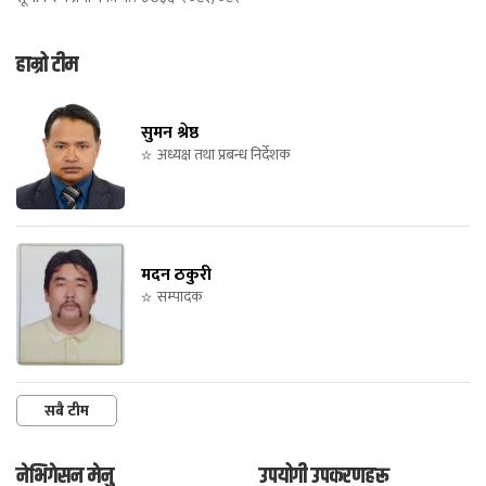
हाम्रो टीम
सुमन श्रेष्ठ
अध्यक्ष तथा प्रबन्ध निर्देशक
मदन ठकुरी
सम्पादक
सबै टीम
नेभिगेसन मेनु
उपयोगी उपकरणहरू