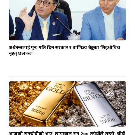
अर्थतन्त्रलाई पुनः गति दिन सरकार र वाणिज्य बैङ्कका सिइओबिच
बृहत् छलफल
आजको सुनचाँदीको भाउ: छापावाल सुन २०० रुपैयाँले सस्तो, चाँदी