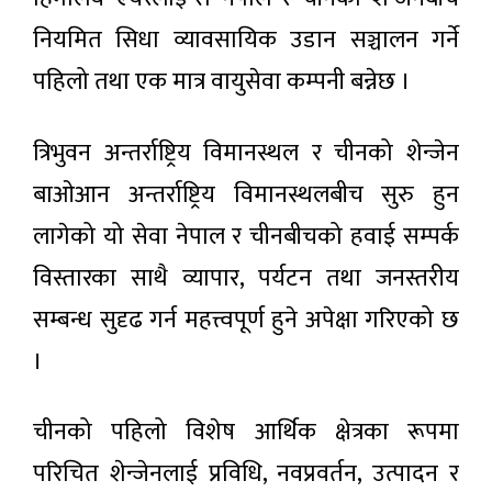
चलचित्र
आकर्षण,
‘झिँगेदाउ–
एकै वर्षमा
नियमित सिधा व्यावसायिक उडान सञ्चालन गर्ने
२’ को
भित्रिए २०
२ घण्टा अगाडी
टिजर
हजार
पहिलो तथा एक मात्र वायुसेवा कम्पनी बन्नेछ ।
सार्वजनिक
पर्यटक
राष्ट्रिय सभा
त्रिभुवन अन्तर्राष्ट्रिय विमानस्थल र चीनको शेन्जेन
बैठक
बुधबारसम्मका
२ घण्टा अगाडी
बाओआन अन्तर्राष्ट्रिय विमानस्थलबीच सुरु हुन
लागि स्थगित
लागेको यो सेवा नेपाल र चीनबीचको हवाई सम्पर्क
वीरगन्ज
नाकाबाट
विस्तारका साथै व्यापार, पर्यटन तथा जनस्तरीय
ग्यास
२ घण्टा अगाडी
आयात
सम्बन्ध सुदृढ गर्न महत्त्वपूर्ण हुने अपेक्षा गरिएको छ
बढ्यो,
नआत्तिन
।
प्रतिनिधिसभा
आयल
बैठक आज
निगमको
बस्दै
आग्रह
२ घण्टा अगाडी
चीनको पहिलो विशेष आर्थिक क्षेत्रका रूपमा
परिचित शेन्जेनलाई प्रविधि, नवप्रवर्तन, उत्पादन र