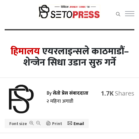
सेतोप्रेस
मेनु
हिमालय
एयरलाइन्सले काठमाडौं–
शेन्जेन सिधा उडान सुरु गर्ने
समाचार
राजनीति
By
सेतो प्रेस संवाददाता
1.7K
प्रदेश समाचार
२ महिना अगाडी
अर्थ/वाणिज्य
Font size
कला / मनोरञ्जन
Print
Email
खेलकुद़़