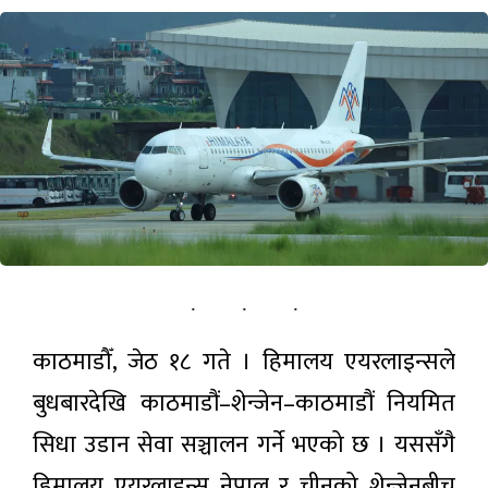
पर्यटन
सूचना-प्रविधि
अन्तराष्ट्रिय
अन्य
ताजा
समाचार
काठमाडौँ, जेठ १८ गते । हिमालय एयरलाइन्सले
१०० वर्ष
पुरानो
बुधबारदेखि काठमाडौं–शेन्जेन–काठमाडौं नियमित
ऐतिहासिक
२ घण्टा अगाडी
गलकोट
सिधा उडान सेवा सञ्चालन गर्ने भएको छ । यससँगै
दरबारमा
मल्लकालीन
हिमालय एयरलाइन्स नेपाल र चीनको शेन्जेनबीच