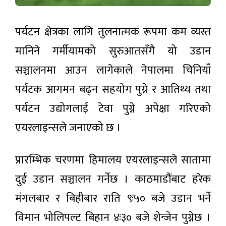
कागजात
सुरुङ
प्रमाणीकरण
कात्तिकभित्र
२ घण्टा अगाडी
अब
सञ्चालनमा
अनलाइनबाटै:
पर्यटन क्षेत्रका लागि तुलनात्मक रूपमा कम व्यस्त
ल्याइने
भदौ १
चलचित्र
गतेदेखि
मानिने गर्मीयामको सुरुआतसँगै यो उडान
‘झिँगेदाउ–
‘नेपाल ई-
२’ को
एटेस्टेसन
सञ्चालनमा आउन लागेकाले नेपालमा चिनियाँ
२ घण्टा अगाडी
टिजर
प्रणाली’ पूर्ण
सार्वजनिक
रूपमा
पर्यटक आगमन बढ्न सहयोग पुग्ने र आतिथ्य तथा
सञ्चालनमा
आउने
पर्यटन उद्योगलाई टेवा पुग्ने अपेक्षा गरिएको
एयरलाइन्सले जनाएको छ ।
प्रारम्भिक चरणमा हिमालय एयरलाइन्सले सातामा
दुई उडान सञ्चालन गर्नेछ । काठमाडौंबाट हरेक
मंगलबार र बिहीबार राति ९ः५० बजे उडान भर्ने
विमान भोलिपल्ट बिहान ४ः३० बजे शेन्जेन पुग्नेछ ।