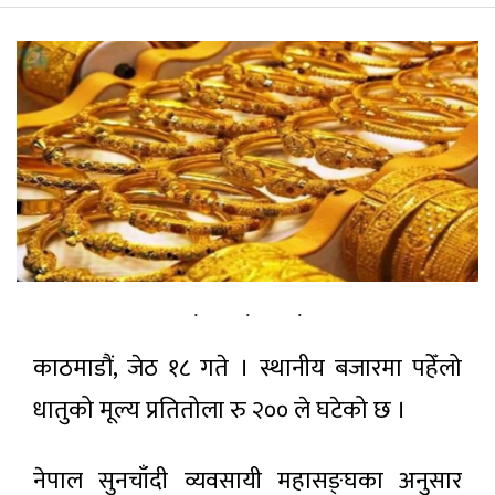
खेलकुद़़
पर्यटन
सूचना-प्रविधि
अन्तराष्ट्रिय
अन्य
ताजा
समाचार
काठमाडौं, जेठ १८ गते । स्थानीय बजारमा पहेँलो
धातुको मूल्य प्रतितोला रु २०० ले घटेको छ ।
मल लिन
जाँदा ३८
दिन
८ मिनेट अगाडी
भारतीय
नेपाल सुनचाँदी व्यवसायी महासङ्घका अनुसार
हिरासतमा