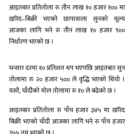
बसेका
आइतबार प्रतितोला रु तीन लाख १० हजार १०० मा
काठमाडौँ
सर्लाहीका
भ्याली
दाजुभाइ
खरिद–बिक्री भएको छापावाला सुनको मूल्य
अर्बन
घर
४ घण्टा अगाडी
ट्रान्सपोर्ट
फर्किए,
आजका लागि भने रु तीन लाख १० हजार ९००
सिस्टम
सीमामा
मास्टर
कडाइले
निर्धारण भएको छ ।
विशेष
प्लान
किसान
महाधिवेशन
(२०५०)
त्रसित
विधानसम्मत
५ घण्टा अगाडी
र वैधानिक :
कांग्रेस
भन्सार दरमा १० प्रतिशत थप भएपछि आइतबार सुन
सभापति
मनसुन
थापा
तोलामा रु २० हजार ५०० ले वृद्धि भएको थियो ।
सक्रिय,
केही
यस्तै, चाँदीको मोल तोलामा रु १० ले बढेको छ ।
५ घण्टा अगाडी
स्थानमा
भारी
वर्षाको
आइतबार प्रतितोला रु पाँच हजार ३४५ मा खरिद
आजको
सम्भावना
राशिफल
बिक्री भएको चाँदी आजका लागि भने रु पाँच हजार
५ घण्टा अगाडी
३५५ तय भएको छ ।