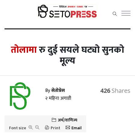
सेतोप्रेस
मेनु
तोलामा
रु दुई सयले घट्यो सुनको
मूल्य
समाचार
राजनीति
By
सेतोप्रेस
426
प्रदेश समाचार
२ महिना अगाडी
अर्थ/वाणिज्य
कला /
अर्थ/वाणिज्य
मनोरञ्जन
Font size
Print
Email