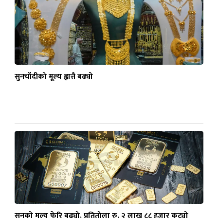
सुनचाँदीको मूल्य ह्वात्तै बढ्यो
सुनको मूल्य फेरि बढ्यो, प्रतितोला रु. २ लाख ८८ हजार कट्यो