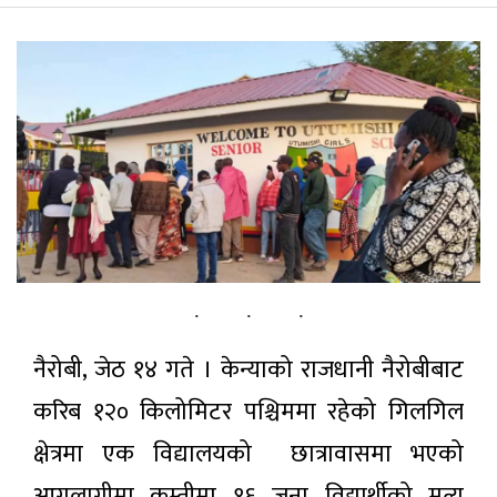
पर्यटन
सूचना-प्रविधि
अन्तराष्ट्रिय
अन्य
ताजा
समाचार
राष्ट्र बैङ्कद्वारा
नैरोबी, जेठ १४ गते । केन्याको राजधानी नैरोबीबाट
‘खुला बजार
कारोबारसम्बन्धी
२ घण्टा अगाडी
करिब १२० किलोमिटर पश्चिममा रहेको गिलगिल
कार्यविधि
२०८३’ लागू
क्षेत्रमा एक विद्यालयको छात्रावासमा भएको
अन्तरिक्ष
आगलागीमा कम्तीमा १६ जना विद्यार्थीको मृत्यु
दौडको