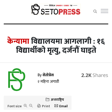
सेतोप्रेस मेनु
केन्यामा
विद्यालयमा आगलागी : १६
विद्यार्थीको मृत्यु, दर्जनौँ घाइते
समाचार
राजनीति
प्रदेश समाचार
By
सेतोप्रेस
2.2K
२ महिना अगाडी
अर्थ/वाणिज्य
कला / मनोरञ्जन
अन्तराष्ट्रिय
खेलकुद़़
Font size
Print
Email