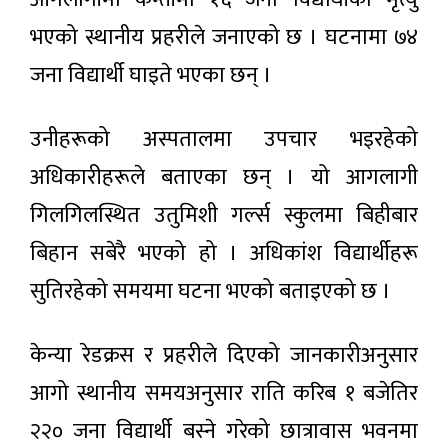
असर:
२ घण्टा अगाडी
भएको स्थानीय प्रहरीले जनाएको छ । घटनामा ७४
चन्द्रमा
बन्यो दुई
जना विद्यार्थी घाइते भएका छन् ।
लाख
भारतीय
किलो
अभिनेता
फोहोरको
प्रदीप
डम्पिङ
उनीहरूको अस्पतालमा उपचार भइरहेको
२ घण्टा
रावतको
अगाडी
साइट
निधन
अधिकारीहरूले बताएका छन् । यो आगलागी
आजको
गिलगिलस्थित उतुमिशी गर्ल्स स्कुलमा बिहीबार
राशिफल
२ घण्टा अगाडी
बिहान सबेरै भएको हो । अधिकांश विद्यार्थीहरू
सुतिरहेको समयमा घटना भएको बताइएको छ ।
ग्यास
अभावले
बढाएको
केन्या रेडक्रस र प्रहरीले दिएको जानकारीअनुसार
२ घण्टा
चिन्ता:
अगाडी
दुई
आगो स्थानीय समयअनुसार राति करिब १ बजेतिर
हप्ताभित्र
लोकप्रिय
आपूर्ति
२२० जना विद्यार्थी बस्ने गरेको छात्रावास भवनमा
सहज