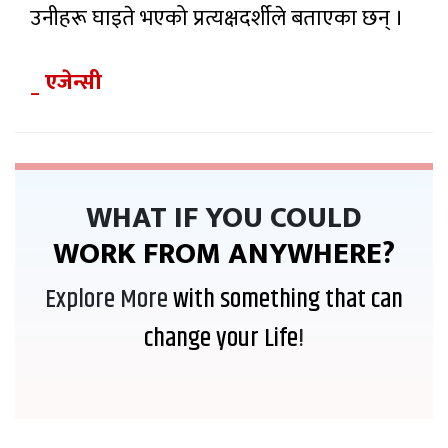
चन्द्रमा
ल्याउने
उनीहरू घाइते भएको प्रत्यक्षदर्शीले बताएका छन् ।
बन्यो दुई
लक्ष्य
लाख
आजका
किलो
_ एजेन्सी
लागि
फोहोरको
विदेशी
डम्पिङ
३ घण्टा
मुद्राको
अगाडी
साइट
विनिमय
दर
WHAT IF YOU COULD
WORK FROM ANYWHERE?
Explore More
with something that can
change your Life
!