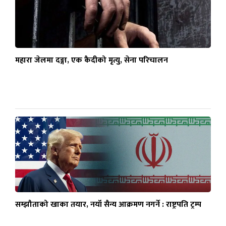
महारा जेलमा दङ्गा, एक कैदीको मृत्यु, सेना परिचालन
सम्झौताको खाका तयार, नयाँ सैन्य आक्रमण नगर्ने : राष्ट्रपति ट्रम्प