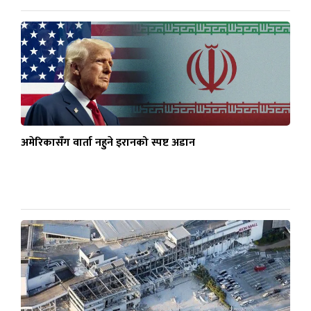
अमेरिकासँग वार्ता नहुने इरानको स्पष्ट अडान