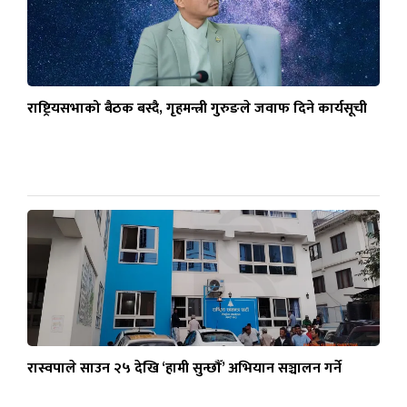
राष्ट्रियसभाको बैठक बस्दै, गृहमन्त्री गुरुङले जवाफ दिने कार्यसूची
रास्वपाले साउन २५ देखि ‘हामी सुन्छौँ’ अभियान सञ्चालन गर्ने