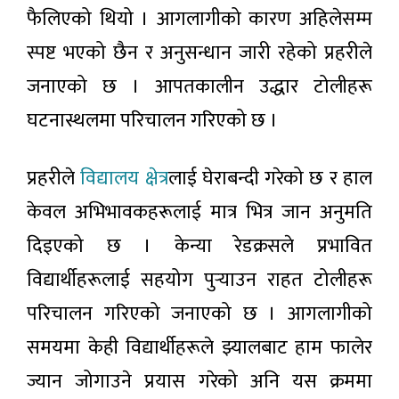
समाचार
हुने
फैलिएको थियो । आगलागीको कारण अहिलेसम्म
निगमको
दाबी
स्पष्ट भएको छैन र अनुसन्धान जारी रहेको प्रहरीले
मनसुन
सक्रियः
जनाएको छ । आपतकालीन उद्धार टोलीहरू
यी
३ घण्टा अगाडी
प्रदेशमा
घटनास्थलमा परिचालन गरिएको छ ।
भारी वर्षा
हुने
रास्वपाले
पूर्वानुमान
प्रहरीले
विद्यालय क्षेत्र
लाई घेराबन्दी गरेको छ र हाल
साउन
२५ देखि
३ घण्टा अगाडी
केवल अभिभावकहरूलाई मात्र भित्र जान अनुमति
‘हामी
सुन्छौँ’
दिइएको छ । केन्या रेडक्रसले प्रभावित
अभियान
भरतपुरमा
सञ्चालन
भूमिगत
विद्यार्थीहरूलाई सहयोग पुर्‍याउन राहत टोलीहरू
गर्ने
प्रणालीबाट
२ घण्टा अगाडी
विद्युत्
परिचालन गरिएको जनाएको छ । आगलागीको
आपूर्ति
सुरु,
समयमा केही विद्यार्थीहरूले झ्यालबाट हाम फालेर
अन्तरिक्ष
असोजभित्र
दौडको
पूर्ण
ज्यान जोगाउने प्रयास गरेको अनि यस क्रममा
असर:
सञ्चालनमा
२ घण्टा अगाडी