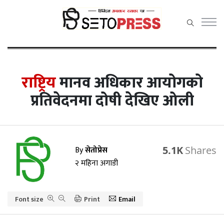
सेतोप्रेस
मेनु
राष्ट्रिय
मानव अधिकार आयोगको
प्रतिवेदनमा दोषी देखिए ओली
समाचार
राजनीति
By
सेतोप्रेस
5.1K
प्रदेश समाचार
२ महिना अगाडी
अर्थ/वाणिज्य
Font size
कला / मनोरञ्जन
Print
Email
खेलकुद़़