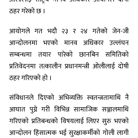
सुनको
मनाइँदै
मूल्य
ठहर गरेको छ ।
तोलामा
७ घण्टा
४ हजार
अगाडी
८ सय
आयोगले गत भदौ २३ र २४ गतेको जेन-जी
रुपैयाँले
मल लिन
बढ्यो,
आन्दोलनमा भएको मानव अधिकार उल्लंघन
जाँदा ३८
चाँदी
दिन
पनि
७ घण्टा अगाडी
सम्बन्धमा तयार पारेको छानबिन समितिको
भारतीय
महँगियो
हिरासतमा
प्रतिवेदनमा तत्कालीन प्रधानमन्त्री ओलीलाई दोषी
बसेका
काठमाडौँ
सर्लाहीका
भ्याली
ठहर गरिएको हो ।
दाजुभाइ
अर्बन
घर
१२ घण्टा अगाडी
ट्रान्सपोर्ट
फर्किए,
सिस्टम
सीमामा
संविधानले दिएको अभिव्यक्ति स्वतन्त्रतामाथि नै
मास्टर
कडाइले
विशेष
प्लान
किसान
आघात पुग्ने गरी विभिन्न सामाजिक सञ्जालमाथि
महाधिवेशन
(२०५०)
त्रसित
विधानसम्मत
१२ घण्टा अगाडी
गरिएको प्रतिबन्धको विषयलाई लिएर सुरु भएको
र वैधानिक :
कांग्रेस
आन्दोलन हिंसात्मक भई सुरक्षाकर्मीको गोली लागी
सभापति