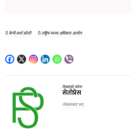
केपी शर्मा ओली
राष्ट्रिय मानव अधिकार आयोग
लेखकको बारेमा
सेतोप्रेस
लेखकबाट थप..