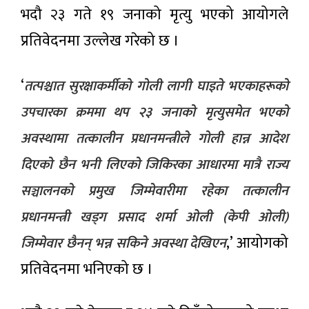
लोकप्रिय
थापा
भदौ २३ गते १९ जनाको मृत्यु भएको आयोगले
समाचार
प्रतिवेदनमा उल्लेख गरेको छ ।
मल लिन
जाँदा ३८
‘
तत्पश्चात सुरक्षाकर्मीको गोली लागी घाइते भएकाहरूको
दिन
७ घण्टा अगाडी
भारतीय
उपचारका क्रममा थप २३ जनाको मृत्युसमेत भएको
हिरासतमा
बसेका
अवस्थामा तत्कालीन प्रधानमन्त्रीले गोली हान्न आदेश
प्रशान्त
सर्लाहीका
महासागरमा
दाजुभाइ
दिएको छैन भनी लिएको जिकिरका आधारमा मात्रै राज्य
‘अलनिनो’
घर
१३ घण्टा अगाडी
बलियो बन्दै
फर्किए,
सञ्चालनको प्रमुख जिम्मेवारीमा रहेका तत्कालीन
: नेपालमा
सीमामा
तत्काल
कडाइले
प्रधानमन्त्री खड्ग प्रसाद शर्मा ओली (केपी ओली)
सुनको
प्रभाव
किसान
मूल्य
नगन्य,
त्रसित
,’ आयोगको
जिम्मेवार छैनन् भन्न सकिने अवस्था देखिएन
तोलामा
हिउँदमा
७ घण्टा
४ हजार
अगाडी
जोखिम
प्रतिवेदनमा भनिएको छ ।
८ सय
बढ्ने
रुपैयाँले
सम्भावना
सरकारी
बढ्यो,