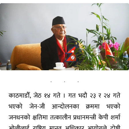
पर्यटन
सूचना-प्रविधि
अन्तराष्ट्रिय
अन्य
ताजा
समाचार
काठमाडौँ, जेठ १४ गते । गत भदौ २३ र २४ गते
३२औँ विश्व
आदिवासी
भएको जेन-जी आन्दोलनका क्रममा भएको
दिवस
५ घण्टा अगाडी
नेपालमा
जनधनको क्षतिमा तत्कालीन प्रधानमन्त्री केपी शर्मा
विविध
कार्यक्रमसहित
ओलीलाई राष्ट्रिय मानव अधिकार आयोगले दोषी