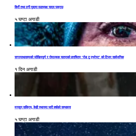
किर्ते तथा ठगी मुद्दामा वडाध्यक्ष यादव पक्राउ
५ घण्टा अगाडी
सगरमाथासम्मको जोखिमपूर्ण र रोमाञ्चक यात्राको वृत्तचित्र ‘रोड टु एभरेस्ट’ को टिजर सार्वजनिक
१ दिन अगाडी
मनसुन सक्रिय, केही स्थानमा भारी वर्षाको सम्भावना
५ घण्टा अगाडी