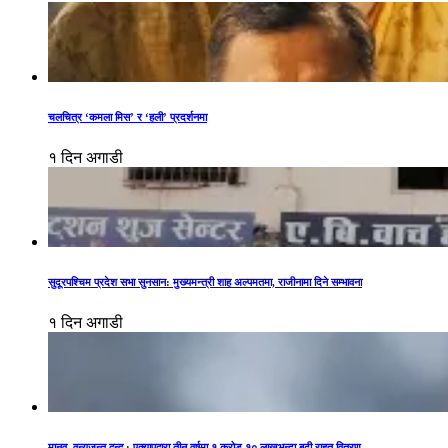
चलचित्र ‘कमला मिस’ र ‘हली’ प्रदर्शनमा
१ दिन अगाडी
सुदूरपश्चिम प्रदेश सभा सुनसान: मुख्यमन्त्री शाह अल्पमतमा, राजीनामा दिने सम्भावना
१ दिन अगाडी
मानव–वन्यजन्तु द्वन्द्व : एक्यापद्वारा तीन वर्षमा १ करोड १० लाखभन्दा बढी राहत वितरण