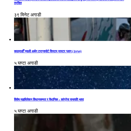
त्रसित
३९ मिनेट अगाडी
काठमाडौँ भ्याली अर्बन ट्रान्सपोर्ट सिस्टम मास्टर प्लान (२०५०)
५ घण्टा अगाडी
विशेष महाधिवेशन विधानसम्मत र वैधानिक : कांग्रेस सभापति थापा
५ घण्टा अगाडी