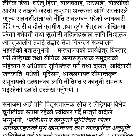
लैंगिक हिंसा, घरेलु हिंसा, बालविवाह, छाउपडी, बोक्सीको
आरोप र दाइजो जस्ता कुप्रथा अन्त्यका लागि सरकारले
‘शून्य सहनशीलता’को नीति अवलम्बन गरेको जानकारी
दिँदै मन्त्री वादीले ग्रामीण तथा दुर्गम क्षेत्रका जोखिममा
परेका गर्भवती तथा सुत्केरी महिलाहरूका लागि निःशुल्क
आपत्‌कालीन हवाई उद्धार सेवा निरन्तर सञ्चालन
भइरहेको बताउनुभयो । मन्त्रालयको कार्यक्षेत्र विस्तार
गरी लैङ्गिक तथा यौनिक अल्पसङ्ख्यक समुदायको
पहिचान र अधिकार सुनिश्चित गर्न तथा दलित, आदिवासी
जनजाति, मधेसी, मुस्लिम, थारूलगायत सीमान्तकृत
समुदायको उत्थानका लागि नीतिगत र कानुनी समन्वय
भइरहेको उहाँले उल्लेख गर्नुभयो ।
समाजमा अझै पनि पितृसत्तात्मक सोच र लैङ्गिक विभेद
चुनौतीका रूपमा रहेको स्वीकार गर्दै मन्त्री वादीले
भन्नुभयो, “
संविधान र कानुनले सुनिश्चित गरेका
अधिकारहरूको पूर्ण कार्यान्वयन तथा व्यावहारिक अनुभूति
सुनिश्चित गर्नु आजको प्रमुख आवश्यकता हो । सामाजिक