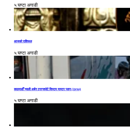
५ घण्टा अगाडी
आजको राशिफल
५ घण्टा अगाडी
काठमाडौँ भ्याली अर्बन ट्रान्सपोर्ट सिस्टम मास्टर प्लान (२०५०)
५ घण्टा अगाडी