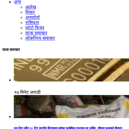
अन्य
आलेख
विचार
अन्तर्वार्ता
राशिफल
फोटो फिचर
ताजा समाचार
लोकप्रिय समाचार
ताजा समाचार
१७ मिनेट अगाडी
मल लिन जाँदा ३८ दिन भारतीय हिरासतमा बसेका सर्लाहीका दाजुभाइ घर फर्किए, सीमामा कडाइले किसान