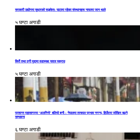
सरकारी उद्योगमा सुधारको सङ्केत: घाटामा रहेका संस्थानहरू नाफामा जान थाले
५ घण्टा अगाडी
किर्ते तथा ठगी मुद्दामा वडाध्यक्ष यादव पक्राउ
५ घण्टा अगाडी
प्रशान्त महासागरमा ‘अलनिनो’ बलियो बन्दै : नेपालमा तत्काल प्रभाव नगन्य, हिउँदमा जोखिम बढ्ने
सम्भावना
६ घण्टा अगाडी