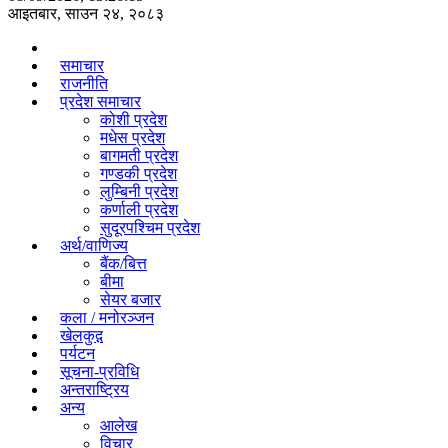
आइतबार, साउन २४, २०८३
समाचार
राजनीति
प्रदेश समाचार
कोशी प्रदेश
मधेस प्रदेश
बागमती प्रदेश
गण्डकी प्रदेश
लुम्बिनी प्रदेश
कर्णाली प्रदेश
सुदूरपश्चिम प्रदेश
अर्थ/वाणिज्य
बैंक/बित्त
बीमा
सेयर बजार
कला / मनोरञ्जन
खेलकुद़़
पर्यटन
सूचना-प्रविधि
अन्तराष्ट्रिय
अन्य
आलेख
विचार