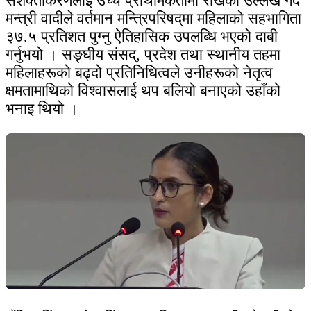
सशक्तीकरणलाई उच्च प्राथमिकतामा राखेको उल्लेख गर्दै
मन्त्री वादीले वर्तमान मन्त्रिपरिषद्‌मा महिलाको सहभागिता
३७.५ प्रतिशत पुग्नु ऐतिहासिक उपलब्धि भएको दाबी
गर्नुभयो । सङ्घीय संसद्, प्रदेश तथा स्थानीय तहमा
महिलाहरूको बढ्दो प्रतिनिधित्वले उनीहरूको नेतृत्व
क्षमतामाथिको विश्वासलाई थप बलियो बनाएको उहाँको
भनाइ थियो ।