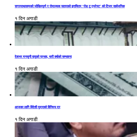
सगरमाथासम्मको जोखिमपूर्ण र रोमाञ्चक यात्राको वृत्तचित्र ‘रोड टु एभरेस्ट’ को टिजर सार्वजनिक
१ दिन अगाडी
देशभर मनसुनी वायुको प्रभाव, भारी वर्षाको सम्भावना
१ दिन अगाडी
आजका लागि विदेशी मुद्राको विनिमय दर
१ दिन अगाडी