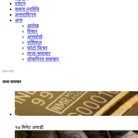
पर्यटन
सूचना-प्रविधि
अन्तराष्ट्रिय
अन्य
आलेख
विचार
अन्तर्वार्ता
राशिफल
फोटो फिचर
ताजा समाचार
लोकप्रिय समाचार
ताजा समाचार
१७ मिनेट अगाडी