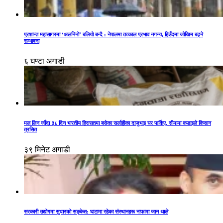
प्रशान्त महासागरमा ‘अलनिनो’ बलियो बन्दै : नेपालमा तत्काल प्रभाव नगन्य, हिउँदमा जोखिम बढ्ने
सम्भावना
६ घण्टा अगाडी
मल लिन जाँदा ३८ दिन भारतीय हिरासतमा बसेका सर्लाहीका दाजुभाइ घर फर्किए, सीमामा कडाइले किसान
त्रसित
३९ मिनेट अगाडी
सरकारी उद्योगमा सुधारको सङ्केत: घाटामा रहेका संस्थानहरू नाफामा जान थाले