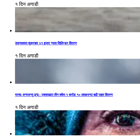
१ दिन अगाडी
उपत्यकामा शुक्रबार ६१ हजार ग्यास सिलिन्डर वितरण
१ दिन अगाडी
मानव–वन्यजन्तु द्वन्द्व : एक्यापद्वारा तीन वर्षमा १ करोड १० लाखभन्दा बढी राहत वितरण
१ दिन अगाडी