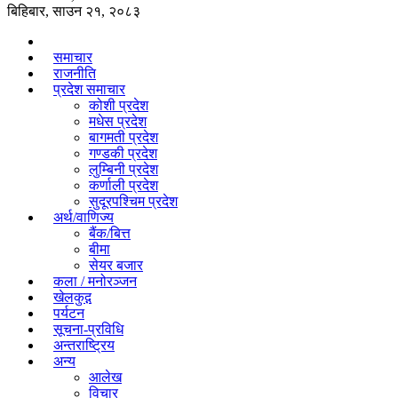
बिहिबार, साउन २१, २०८३
समाचार
राजनीति
प्रदेश समाचार
कोशी प्रदेश
मधेस प्रदेश
बागमती प्रदेश
गण्डकी प्रदेश
लुम्बिनी प्रदेश
कर्णाली प्रदेश
सुदूरपश्चिम प्रदेश
अर्थ/वाणिज्य
बैंक/बित्त
बीमा
सेयर बजार
कला / मनोरञ्जन
खेलकुद़़
पर्यटन
सूचना-प्रविधि
अन्तराष्ट्रिय
अन्य
आलेख
विचार