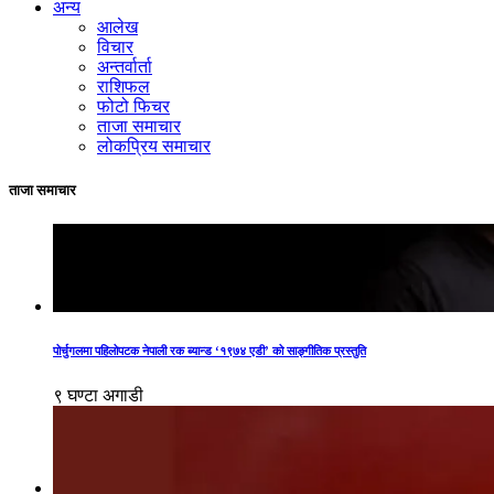
अन्य
आलेख
विचार
अन्तर्वार्ता
राशिफल
फोटो फिचर
ताजा समाचार
लोकप्रिय समाचार
ताजा समाचार
पोर्चुगलमा पहिलोपटक नेपाली रक ब्यान्ड ‘१९७४ एडी’ को साङ्गीतिक प्रस्तुति
९ घण्टा अगाडी