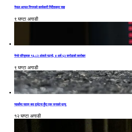
नेपाल आयल निगमको कार्यकारी निर्देशकमा साह
९ घण्टा अगाडी
नेप्से परिसूचक १३.८२ अंकले घट्यो, ४ अर्ब ६२ करोडको कारोबार
९ घण्टा अगाडी
ग्वार्कोमा यात्रु बस दुर्घटना हुँदा एक जनाको मृत्यु
१२ घण्टा अगाडी