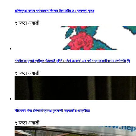
शान्तिसुरक्षा कायम गर्न सरकार निरन्तर क्रियाशील छ : गृहमन्त्री गुरुङ
९ घण्टा अगाडी
नागरिकका गुनासो एकीकृत पोर्टलबाटै सुनिने : ‘हेलो सरकार’ अब नयाँ र प्रभावकारी रूपमा स्तरोन्नति हुँदै
९ घण्टा अगाडी
मिडियासँग शेख हसिनाको प्रत्यक्ष कुराकानी, बङ्गलादेश आक्रोशित
९ घण्टा अगाडी