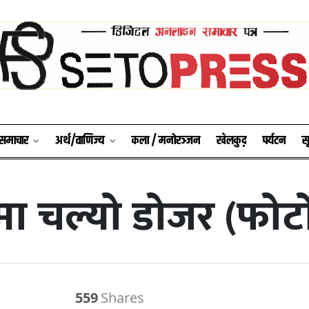
श समाचार
अर्थ/वाणिज्य
कला / मनोरञ्जन
खेलकुद़़
पर्यटन
स
त्रमा चल्यो डोजर (फोट
559