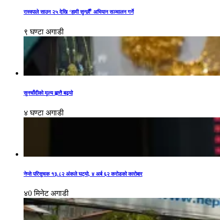
रास्वपाले साउन २५ देखि ‘हामी सुन्छौँ’ अभियान सञ्चालन गर्ने
९ घण्टा अगाडी
सुनचाँदीको मूल्य ह्वात्तै बढ्यो
४ घण्टा अगाडी
नेप्से परिसूचक १३.८२ अंकले घट्यो, ४ अर्ब ६२ करोडको कारोबार
४0 मिनेट अगाडी