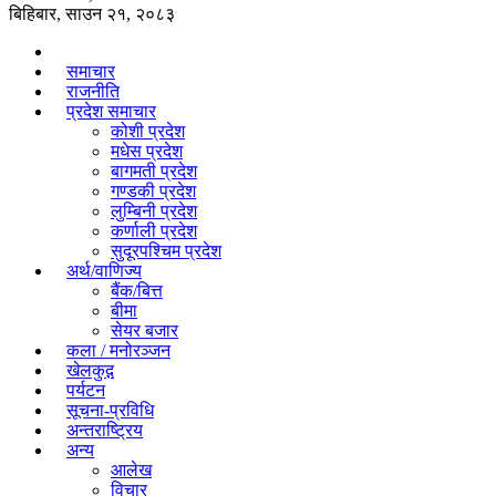
बिहिबार, साउन २१, २०८३
समाचार
राजनीति
प्रदेश समाचार
कोशी प्रदेश
मधेस प्रदेश
बागमती प्रदेश
गण्डकी प्रदेश
लुम्बिनी प्रदेश
कर्णाली प्रदेश
सुदूरपश्चिम प्रदेश
अर्थ/वाणिज्य
बैंक/बित्त
बीमा
सेयर बजार
कला / मनोरञ्जन
खेलकुद़़
पर्यटन
सूचना-प्रविधि
अन्तराष्ट्रिय
अन्य
आलेख
विचार