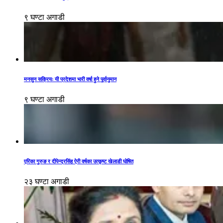
९ घण्टा अगाडी
मनसुन सक्रियः यी प्रदेशमा भारी वर्षा हुने पूर्वानुमान
९ घण्टा अगाडी
एरिका गुरुङ र दीपेन्द्रसिंह ऐरी वर्षका उत्कृष्ट खेलाडी घोषित
२३ घण्टा अगाडी