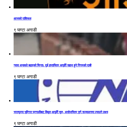
आजको राशिफल
९ घण्टा अगाडी
ग्यास अभावले बढाएको चिन्ता: दुई हप्ताभित्र आपूर्ति सहज हुने निगमको दाबी
९ घण्टा अगाडी
भरतपुरमा भूमिगत प्रणालीबाट विद्युत् आपूर्ति सुरु, असोजभित्र पूर्ण सञ्चालनमा ल्याउने लक्ष्य
९ घण्टा अगाडी