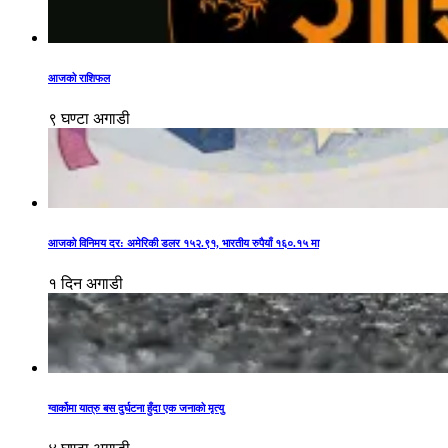
आजको राशिफल
९ घण्टा अगाडी
आजको विनिमय दर: अमेरिकी डलर १५२.९१, भारतीय रुपैयाँ १६०.१५ मा
१ दिन अगाडी
ग्वार्कोमा यात्रु बस दुर्घटना हुँदा एक जनाको मृत्यु