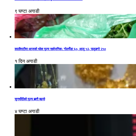
९ घण्टा अगाडी
कालीमाटीमा आजको थोक मूल्य सार्वजनिक: गोलभेँडा ६०, आलु ५२, पालुङ्गो २५०
१ दिन अगाडी
सुनचाँदीको मूल्य ह्वात्तै बढ्यो
४ घण्टा अगाडी