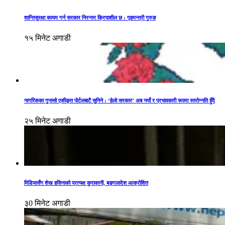
शान्तिसुरक्षा कायम गर्न सरकार निरन्तर क्रियाशील छ : गृहमन्त्री गुरुङ
१५ मिनेट अगाडी
नागरिकका गुनासो एकीकृत पोर्टलबाटै सुनिने : ‘हेलो सरकार’ अब नयाँ र प्रभावकारी रूपमा स्तरोन्नति हुँदै
२५ मिनेट अगाडी
मिडियासँग शेख हसिनाको प्रत्यक्ष कुराकानी, बङ्गलादेश आक्रोशित
३0 मिनेट अगाडी