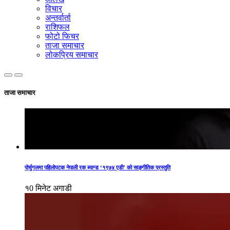
विचार
अन्तर्वार्ता
राशिफल
फोटो फिचर
ताजा समाचार
लोकप्रिय समाचार
ताजा समाचार
पोर्चुगलमा पहिलोपटक नेपाली रक ब्यान्ड ‘१९७४ एडी’ को साङ्गीतिक प्रस्तुति
१0 मिनेट अगाडी