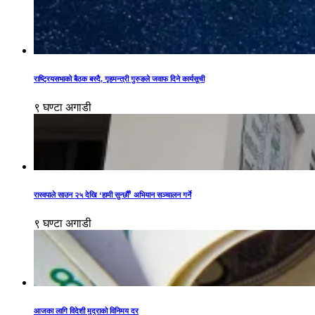
राष्ट्रियसभाको बैठक बस्दै, गृहमन्त्री गुरुङले जवाफ दिने कार्यसूची
९ घण्टा अगाडी
रास्वपाले साउन २५ देखि ‘हामी सुन्छौँ’ अभियान सञ्चालन गर्ने
९ घण्टा अगाडी
आजका लागि विदेशी मुद्राको विनिमय दर