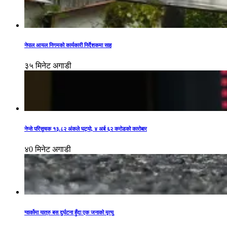
नेपाल आयल निगमको कार्यकारी निर्देशकमा साह
३५ मिनेट अगाडी
नेप्से परिसूचक १३.८२ अंकले घट्यो, ४ अर्ब ६२ करोडको कारोबार
४0 मिनेट अगाडी
ग्वार्कोमा यात्रु बस दुर्घटना हुँदा एक जनाको मृत्यु