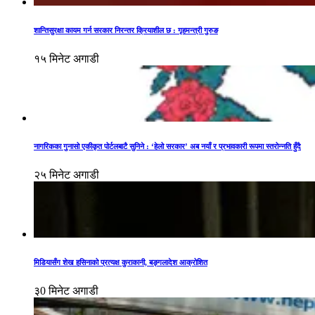
शान्तिसुरक्षा कायम गर्न सरकार निरन्तर क्रियाशील छ : गृहमन्त्री गुरुङ
१५ मिनेट अगाडी
नागरिकका गुनासो एकीकृत पोर्टलबाटै सुनिने : ‘हेलो सरकार’ अब नयाँ र प्रभावकारी रूपमा स्तरोन्नति हुँदै
२५ मिनेट अगाडी
मिडियासँग शेख हसिनाको प्रत्यक्ष कुराकानी, बङ्गलादेश आक्रोशित
३0 मिनेट अगाडी