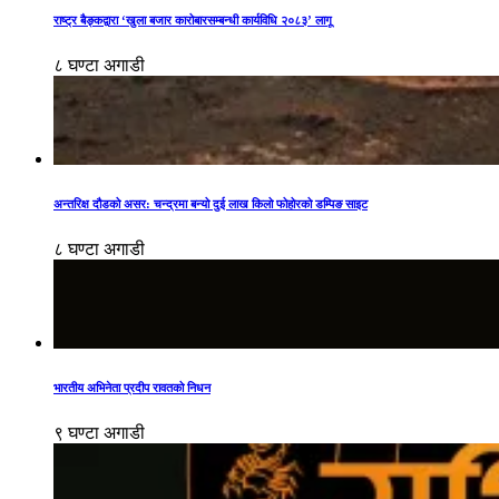
राष्ट्र बैङ्कद्वारा ‘खुला बजार कारोबारसम्बन्धी कार्यविधि २०८३’ लागू
८ घण्टा अगाडी
अन्तरिक्ष दौडको असर: चन्द्रमा बन्यो दुई लाख किलो फोहोरको डम्पिङ साइट
८ घण्टा अगाडी
भारतीय अभिनेता प्रदीप रावतको निधन
९ घण्टा अगाडी