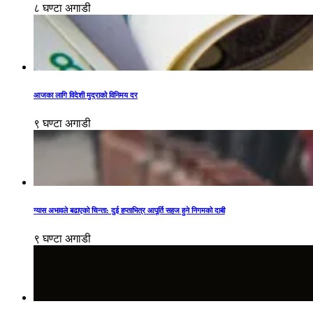
८ घण्टा अगाडी
आजका लागि विदेशी मुद्राको विनिमय दर
९ घण्टा अगाडी
ग्यास अभावले बढाएको चिन्ता: दुई हप्ताभित्र आपूर्ति सहज हुने निगमको दाबी
९ घण्टा अगाडी