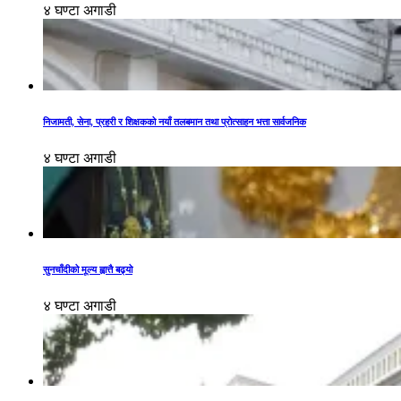
४ घण्टा अगाडी
निजामती, सेना, प्रहरी र शिक्षकको नयाँ तलबमान तथा प्रोत्साहन भत्ता सार्वजनिक
४ घण्टा अगाडी
सुनचाँदीको मूल्य ह्वात्तै बढ्यो
४ घण्टा अगाडी