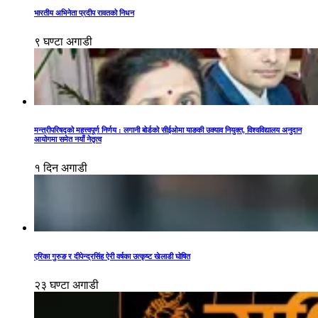
भारतीय अभिनेता प्रदीप रावतको निधन
९ घण्टा अगाडी
मन्त्रीपरिषद्को महत्त्वपूर्ण निर्णय : लगानी बोर्डको सीईओमा याङकी उक्याव नियुक्त, विश्वविद्यालय अनुदान
आयोगमा समेत नयाँ नेतृत्व
१ दिन अगाडी
एरिका गुरुङ र दीपेन्द्रसिंह ऐरी वर्षका उत्कृष्ट खेलाडी घोषित
२३ घण्टा अगाडी