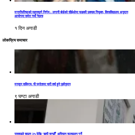
मन्त्रीपरिषद्को महत्त्वपूर्ण निर्णय : लगानी बोर्डको सीईओमा याङकी उक्याव नियुक्त, विश्वविद्यालय अनुदान
आयोगमा समेत नयाँ नेतृत्व
१ दिन अगाडी
लोकप्रिय समाचार
मनसुन सक्रियः यी प्रदेशमा भारी वर्षा हुने पूर्वानुमान
९ घण्टा अगाडी
रास्वपाले साउन २५ देखि ‘हामी सुन्छौँ’ अभियान सञ्चालन गर्ने