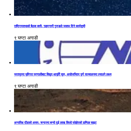
राष्ट्रियसभाको बैठक बस्दै, गृहमन्त्री गुरुङले जवाफ दिने कार्यसूची
९ घण्टा अगाडी
भरतपुरमा भूमिगत प्रणालीबाट विद्युत् आपूर्ति सुरु, असोजभित्र पूर्ण सञ्चालनमा ल्याउने लक्ष्य
९ घण्टा अगाडी
अन्तरिक्ष दौडको असर: चन्द्रमा बन्यो दुई लाख किलो फोहोरको डम्पिङ साइट