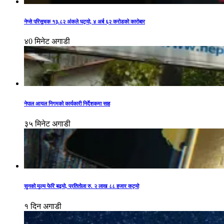
नेप्से परिसूचक १३.८२ अंकले घट्यो, ४ अर्ब ६२ करोडको कारोबार
४0 मिनेट अगाडी
नेपाल आयल निगमको कार्यकारी निर्देशकमा साह
३५ मिनेट अगाडी
सुनको मूल्य फेरि बढ्यो, प्रतितोला रु. २ लाख ८८ हजार कट्यो
१ दिन अगाडी