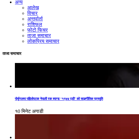
अन्य
आलेख
विचार
अन्तर्वार्ता
राशिफल
फोटो फिचर
ताजा समाचार
लोकप्रिय समाचार
ताजा समाचार
पोर्चुगलमा पहिलोपटक नेपाली रक ब्यान्ड ‘१९७४ एडी’ को साङ्गीतिक प्रस्तुति
१0 मिनेट अगाडी