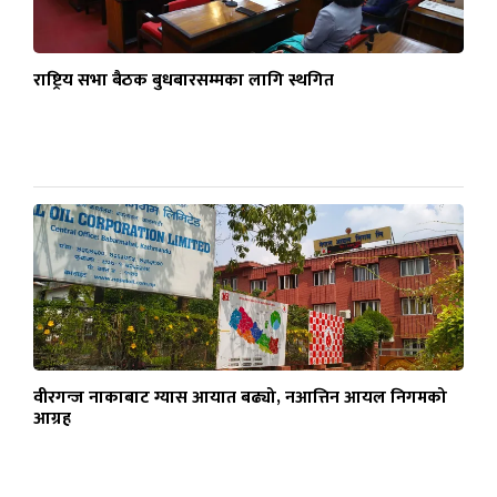
राष्ट्रिय सभा बैठक बुधबारसम्मका लागि स्थगित
वीरगन्ज नाकाबाट ग्यास आयात बढ्यो, नआत्तिन आयल निगमको
आग्रह