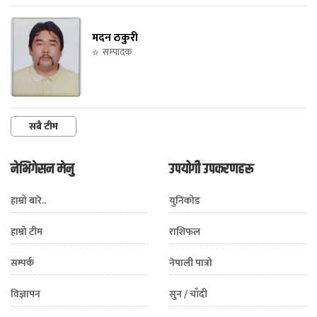
मदन ठकुरी
सम्पादक
सबै टीम
नेभिगेसन मेनु
उपयोगी उपकरणहरू
हाम्रो बारे..
युनिकोड
हाम्रो टीम
राशिफल
सम्पर्क
नेपाली पात्रो
विज्ञापन
सुन / चाँदी