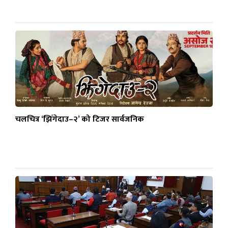
चलचित्र ‘झिँगेदाउ–२’ को टिजर सार्वजनिक