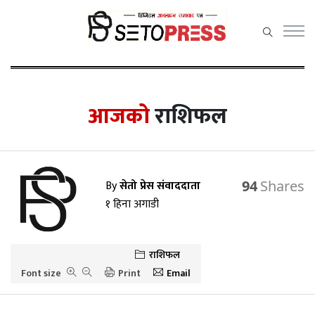
सेतोप्रेस
मेनु
आजको
राशिफल
समाचार
By
सेतो प्रेस संवाददाता
94
राजनीति
१ हिना अगाडी
प्रदेश समाचार
अर्थ/वाणिज्य
राशिफल
Font size
Print
Email
कला / मनोरञ्जन
खेलकुद़़