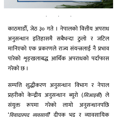
अल्पमतमा,
चलचित्र
राजीनामा
‘कमला
दिने
मिस’ र
सम्भावना
२0 घण्टा
‘हली’
अगाडी
काठमाडौँ, जेठ ३० गते । नेपालको वित्तीय अपराध
प्रदर्शनमा
चार
अनुसन्धान इतिहासमै सबैभन्दा ठुलो र जटिल
महिनाको
प्रगति
मानिएको एक प्रकरणले राज्य संयन्त्रलाई नै प्रभाव
२0 घण्टा अगाडी
विवरण
सार्वजनिक:
पारेको शृङ्खलाबद्ध आर्थिक अपराधको पर्दाफास
सुशासन र
उपत्यकामा
विकास
गरेको छ ।
शुक्रबार
निर्माणमा
६१ हजार
उल्लेख्य
२0 घण्टा अगाडी
ग्यास
सुधार
सम्पत्ति शुद्धीकरण अनुसन्धान विभाग र नेपाल
सिलिन्डर
वितरण
प्रहरीको केन्द्रीय अनुसन्धान ब्युरो (
) ले
सिआइबी
मानव–
वन्यजन्तु
संयुक्त रूपमा गरेको लामो अनुसन्धानपछि
द्वन्द्व :
२0 घण्टा अगाडी
एक्यापद्वारा
‘
’ दीपक भट्ट र व्यावसायिक
विवादास्पद व्यवसायी
तीन वर्षमा