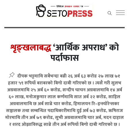
सेतोप्रेस
मेनु
शृङ्खलाबद्ध
‘आर्थिक अपराध’ को
पर्दाफास
समाचार
दीपक भट्टमाथि सबैभन्दा बढी २६ अर्ब ६३ करोड २७ लाख ७१
राजनीति
हजार ५९ रुपियाँ बराबरको बिगो दाबी गरिएको छ । त्यसै गरी सुलभ
अग्रवालमाथि २५ अर्ब ६० करोड, सन्दीप चाचन अग्रवालमाथि १४ अर्ब
प्रदेश समाचार
६० लाख, मनोजकुमार लाल कर्णमाथि सात अर्ब २२ करोड, साहिल
अर्थ/वाणिज्य
अग्रवालमाथि छ अर्ब साढे चार करोड, हिमालयन रि–इन्स्योरेन्सका
सञ्चालक तथा सम्बन्धित पदाधिकारीमाथि दुई अर्ब ७३ करोड, ऋषिराज
कला /
मोरमाथि तीन अर्ब ७९ करोड, सुभी अग्रवालमाथि चार अर्ब, मदन दाहाल
मनोरञ्जन
र शरद ओझाविरुद्ध साढे तीन अर्ब रुपियाँ बिगो दाबी गरिएको छ ।