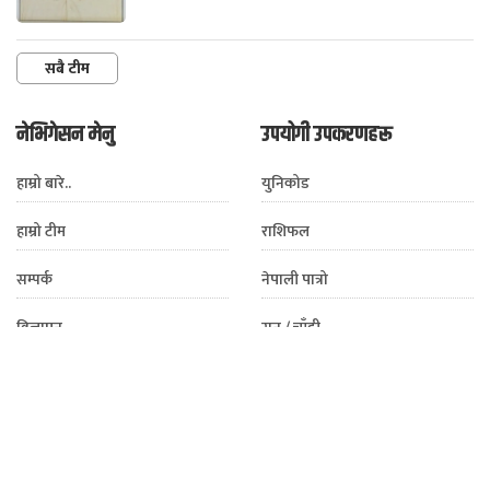
सबै टीम
नेभिगेसन मेनु
उपयोगी उपकरणहरू
हाम्रो बारे..
युनिकोड
हाम्रो टीम
राशिफल
सम्पर्क
नेपाली पात्रो
विज्ञापन
सुन / चाँदी
हाम्रो मोबाइल एप
विदेशी मुद्रा
प्राइभेसी पोलिसी
मौसम