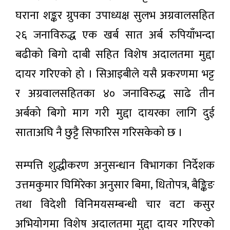
१ करोड १०
घराना शङ्कर ग्रुपका उपाध्यक्ष सुलभ अग्रवालसहित
लोकप्रिय
लाखभन्दा
बढी राहत
समाचार
२६ जनाविरुद्ध एक खर्ब सात अर्ब रुपियाँभन्दा
वितरण
बढीको बिगो दाबी सहित विशेष अदालतमा मुद्दा
दायर गरिएको हो । सिआइबीले यसै प्रकरणमा भट्ट
र अग्रवालसहितका ४० जनाविरुद्ध साढे तीन
अर्बको बिगो माग गरी मुद्दा दायरका लागि दुई
साताअघि नै छुट्टै सिफारिस गरिसकेको छ ।
सम्पत्ति शुद्धीकरण अनुसन्धान विभागका निर्देशक
उत्तमकुमार घिमिरेका अनुसार बिमा, धितोपत्र, बैङ्किङ
तथा विदेशी विनिमयसम्बन्धी चार वटा कसुर
अभियोगमा विशेष अदालतमा मुद्दा दायर गरिएको