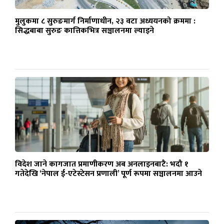
मुलुकमा ८ सुरुङमार्ग निर्माणाधीन, २३ वटा अध्ययनको क्रममा :
सिद्धबाबा सुरुङ कात्तिकभित्र सञ्चालनमा ल्याइने
विदेश जाने कागजात प्रमाणीकरण अब अनलाइनबाटै: भदौ १
गतेदेखि ‘नेपाल ई-एटेस्टेसन प्रणाली’ पूर्ण रूपमा सञ्चालनमा आउने