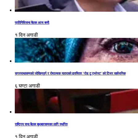
प्रतिनिधिसभा बैठक आज बस्दै
१ दिन अगाडी
सगरमाथासम्मको जोखिमपूर्ण र रोमाञ्चक यात्राको वृत्तचित्र ‘रोड टु एभरेस्ट’ को टिजर सार्वजनिक
६ घण्टा अगाडी
राष्ट्रिय सभा बैठक बुधबारसम्मका लागि स्थगित
१ दिन अगाडी