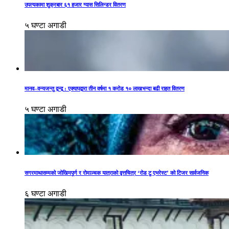
उपत्यकामा शुक्रबार ६१ हजार ग्यास सिलिन्डर वितरण
५ घण्टा अगाडी
मानव–वन्यजन्तु द्वन्द्व : एक्यापद्वारा तीन वर्षमा १ करोड १० लाखभन्दा बढी राहत वितरण
५ घण्टा अगाडी
सगरमाथासम्मको जोखिमपूर्ण र रोमाञ्चक यात्राको वृत्तचित्र ‘रोड टु एभरेस्ट’ को टिजर सार्वजनिक
६ घण्टा अगाडी