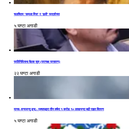
चलचित्र ‘कमला मिस’ र ‘हली’ प्रदर्शनमा
५ घण्टा अगाडी
प्रतिनिधिसभा बैठक सुरु (प्रत्यक्ष प्रसारण)
२२ घण्टा अगाडी
मानव–वन्यजन्तु द्वन्द्व : एक्यापद्वारा तीन वर्षमा १ करोड १० लाखभन्दा बढी राहत वितरण
५ घण्टा अगाडी