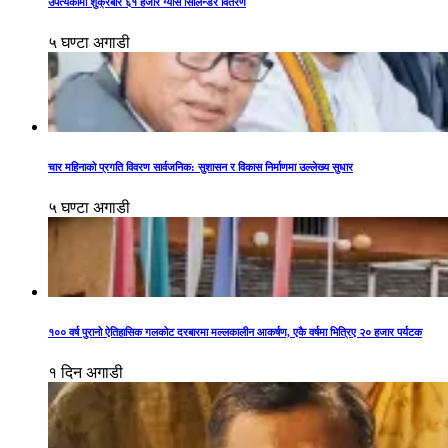
उपत्यकामा शुक्रबार ६१ हजार ग्यास सिलिन्डर वितरण
५ घण्टा अगाडी
चार महिनाको प्रगति विवरण सार्वजनिक: सुशासन र विकास निर्माणमा उल्लेख्य सुधार
५ घण्टा अगाडी
१०० वर्ष पुरानो ऐतिहासिक गलकोट दरबारमा मल्लकालीन आकर्षण, एकै वर्षमा भित्रिए २० हजार पर्यटक
१ दिन अगाडी