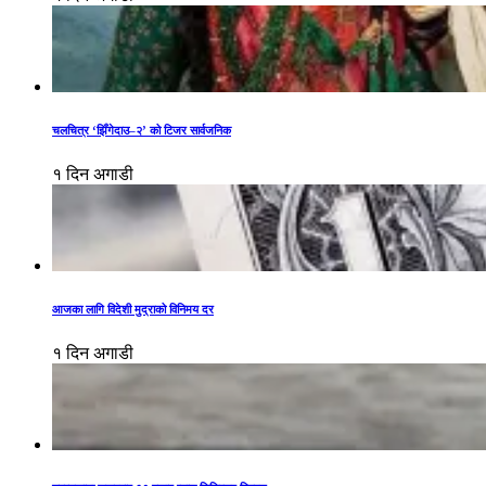
चलचित्र ‘झिँगेदाउ–२’ को टिजर सार्वजनिक
१ दिन अगाडी
आजका लागि विदेशी मुद्राको विनिमय दर
१ दिन अगाडी