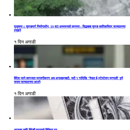
मुलुकमा ८ सुरुङमार्ग निर्माणाधीन, २३ वटा अध्ययनको क्रममा : सिद्धबाबा सुरुङ कात्तिकभित्र सञ्चालनमा
ल्याइने
१ दिन अगाडी
विदेश जाने कागजात प्रमाणीकरण अब अनलाइनबाटै: भदौ १ गतेदेखि ‘नेपाल ई-एटेस्टेसन प्रणाली’ पूर्ण
रूपमा सञ्चालनमा आउने
१ दिन अगाडी
आजका लागि विदेशी मुद्राको विनिमय दर