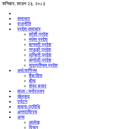
शनिबार, साउन २३, २०८३
समाचार
राजनीति
प्रदेश समाचार
कोशी प्रदेश
मधेस प्रदेश
बागमती प्रदेश
गण्डकी प्रदेश
लुम्बिनी प्रदेश
कर्णाली प्रदेश
सुदूरपश्चिम प्रदेश
अर्थ/वाणिज्य
बैंक/बित्त
बीमा
सेयर बजार
कला / मनोरञ्जन
खेलकुद़़
पर्यटन
सूचना-प्रविधि
अन्तराष्ट्रिय
अन्य
आलेख
विचार