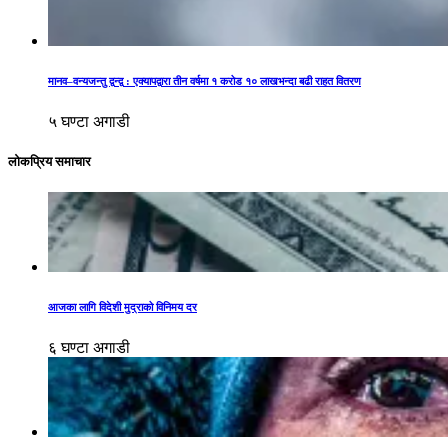
मानव–वन्यजन्तु द्वन्द्व : एक्यापद्वारा तीन वर्षमा १ करोड १० लाखभन्दा बढी राहत वितरण
५ घण्टा अगाडी
लोकप्रिय समाचार
आजका लागि विदेशी मुद्राको विनिमय दर
६ घण्टा अगाडी