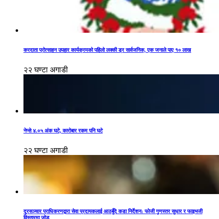
करदाता प्रोत्साहन उपहार कार्यक्रमको पहिलो लक्की ड्र सार्वजनिक, एक जनाले पाए १० लाख
२२ घण्टा अगाडी
नेप्से ४.०५ अंक घटे, कारोबार रकम पनि घटे
२२ घण्टा अगाडी
दूरसञ्चार प्राधिकरणद्वारा सेवा प्रदायकलाई आठबुँदे कडा निर्देशन: फोजी गुणस्तर सुधार र फाइभजी
विस्तारमा जोड