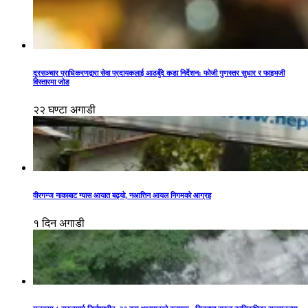
दूरसञ्चार प्राधिकरणद्वारा सेवा प्रदायकलाई आठबुँदे कडा निर्देशन: फोजी गुणस्तर सुधार र फाइभजी
विस्तारमा जोड
२२ घण्टा अगाडी
वीरगन्ज नाकाबाट ग्यास आयात बढ्यो, नआत्तिन आयल निगमको आग्रह
१ दिन अगाडी