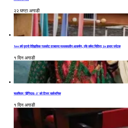
२२ घण्टा अगाडी
१०० वर्ष पुरानो ऐतिहासिक गलकोट दरबारमा मल्लकालीन आकर्षण, एकै वर्षमा भित्रिए २० हजार पर्यटक
१ दिन अगाडी
चलचित्र ‘झिँगेदाउ–२’ को टिजर सार्वजनिक
१ दिन अगाडी