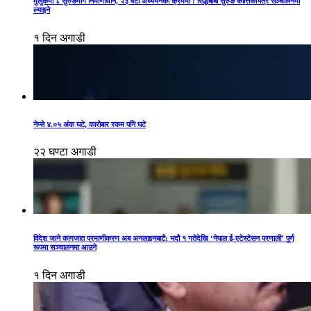
मुलुकमा ८ सुरुङमार्ग निर्माणाधीन, २३ वटा अध्ययनको क्रममा : सिद्धबाबा सुरुङ कात्तिकभित्र सञ्चालनमा
ल्याइने
१ दिन अगाडी
नेप्से ४.०५ अंक घटे, कारोबार रकम पनि घटे
२२ घण्टा अगाडी
विदेश जाने कागजात प्रमाणीकरण अब अनलाइनबाटै: भदौ १ गतेदेखि ‘नेपाल ई-एटेस्टेसन प्रणाली’ पूर्ण
रूपमा सञ्चालनमा आउने
१ दिन अगाडी