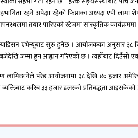
ंस्थाको सहभागिता रहने छ । हरेक सङ्घसंस्थाबाट पाँच ज
ागिता रहने अपेक्षा रहेको फिप्नाका अध्यक्ष एपी लामा शे
ापनस्थलमा तयार पारिएको स्टेजमा सांस्कृतिक कार्यक्रममा सी
 म्याडिसन एभेन्यूबाट सुरु हुनेछ । आयोजकका अनुसार ३८ स्ट्र
जेदेखि जम्मा हुन आह्वान गरिएको छ । त्यहाँबाट दिउँसो एक
लामिछानेले परेड आयोजनामा ३८ देखि ४० हजार अमेरिकी
ा र व्यक्तिबाट करिब ३३ हजार डलरको प्रतिबद्धता आइसकेको