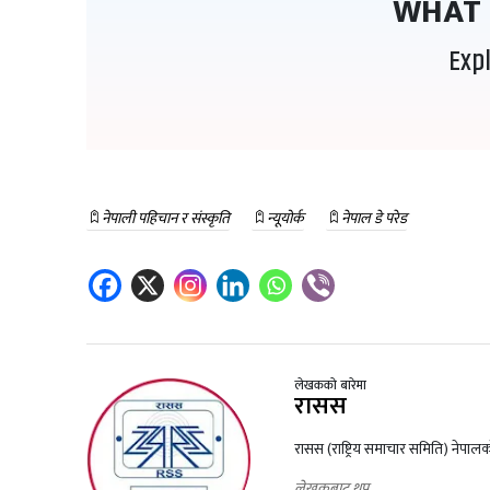
WHAT 
Exp
नेपाली पहिचान र संस्कृति
न्यूयोर्क
नेपाल डे परेड
लेखकको बारेमा
रासस
रासस (राष्ट्रिय समाचार समिति) नेपाल
लेखकबाट थप..