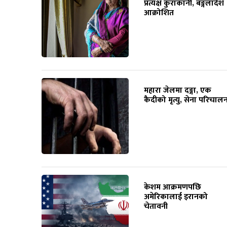
प्रत्यक्ष कुराकानी, बङ्गलादेश
आक्रोशित
महारा जेलमा दङ्गा, एक
कैदीको मृत्यु, सेना परिचाल
केशम आक्रमणपछि
अमेरिकालाई इरानको
चेतावनी