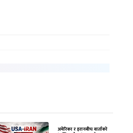
अमेरिका र इरानबीच वार्ताको