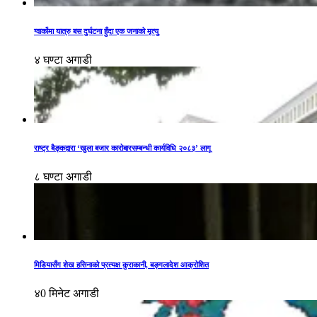
ग्वार्कोमा यात्रु बस दुर्घटना हुँदा एक जनाको मृत्यु
४ घण्टा अगाडी
राष्ट्र बैङ्कद्वारा ‘खुला बजार कारोबारसम्बन्धी कार्यविधि २०८३’ लागू
८ घण्टा अगाडी
मिडियासँग शेख हसिनाको प्रत्यक्ष कुराकानी, बङ्गलादेश आक्रोशित
४0 मिनेट अगाडी