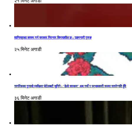
२१ मिनेट अगाडी
शान्तिसुरक्षा कायम गर्न सरकार निरन्तर क्रियाशील छ : गृहमन्त्री गुरुङ
२५ मिनेट अगाडी
नागरिकका गुनासो एकीकृत पोर्टलबाटै सुनिने : ‘हेलो सरकार’ अब नयाँ र प्रभावकारी रूपमा स्तरोन्नति हुँदै
३६ मिनेट अगाडी