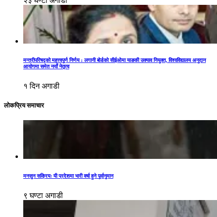
२३ घण्टा अगाडी
मन्त्रीपरिषद्को महत्त्वपूर्ण निर्णय : लगानी बोर्डको सीईओमा याङकी उक्याव नियुक्त, विश्वविद्यालय अनुदान
आयोगमा समेत नयाँ नेतृत्व
१ दिन अगाडी
लोकप्रिय समाचार
मनसुन सक्रियः यी प्रदेशमा भारी वर्षा हुने पूर्वानुमान
९ घण्टा अगाडी