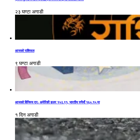
२३ घण्टा अगाडी
आजको राशिफल
९ घण्टा अगाडी
आजको विनिमय दर: अमेरिकी डलर १५२.९१, भारतीय रुपैयाँ १६०.१५ मा
१ दिन अगाडी