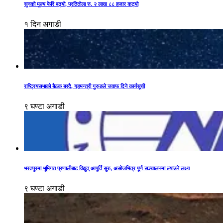
सुनको मूल्य फेरि बढ्यो, प्रतितोला रु. २ लाख ८८ हजार कट्यो
१ दिन अगाडी
राष्ट्रियसभाको बैठक बस्दै, गृहमन्त्री गुरुङले जवाफ दिने कार्यसूची
९ घण्टा अगाडी
भरतपुरमा भूमिगत प्रणालीबाट विद्युत् आपूर्ति सुरु, असोजभित्र पूर्ण सञ्चालनमा ल्याउने लक्ष्य
९ घण्टा अगाडी