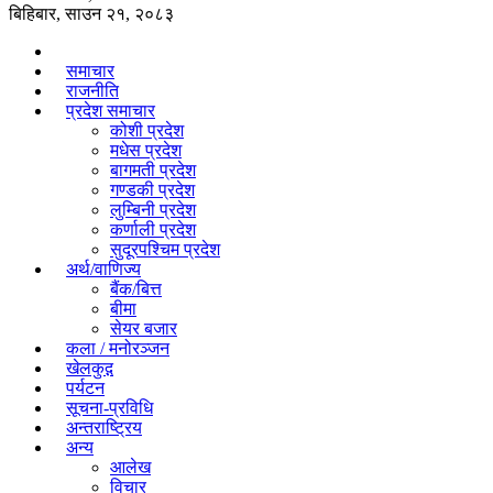
बिहिबार, साउन २१, २०८३
समाचार
राजनीति
प्रदेश समाचार
कोशी प्रदेश
मधेस प्रदेश
बागमती प्रदेश
गण्डकी प्रदेश
लुम्बिनी प्रदेश
कर्णाली प्रदेश
सुदूरपश्चिम प्रदेश
अर्थ/वाणिज्य
बैंक/बित्त
बीमा
सेयर बजार
कला / मनोरञ्जन
खेलकुद़़
पर्यटन
सूचना-प्रविधि
अन्तराष्ट्रिय
अन्य
आलेख
विचार