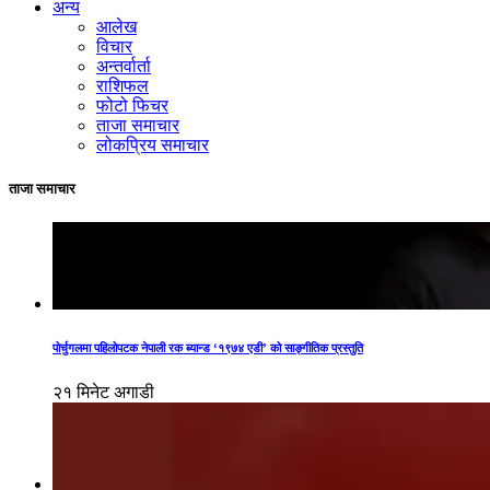
अन्य
आलेख
विचार
अन्तर्वार्ता
राशिफल
फोटो फिचर
ताजा समाचार
लोकप्रिय समाचार
ताजा समाचार
पोर्चुगलमा पहिलोपटक नेपाली रक ब्यान्ड ‘१९७४ एडी’ को साङ्गीतिक प्रस्तुति
२१ मिनेट अगाडी