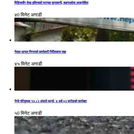
मिडियासँग शेख हसिनाको प्रत्यक्ष कुराकानी, बङ्गलादेश आक्रोशित
४0 मिनेट अगाडी
नेपाल आयल निगमको कार्यकारी निर्देशकमा साह
४५ मिनेट अगाडी
नेप्से परिसूचक १३.८२ अंकले घट्यो, ४ अर्ब ६२ करोडको कारोबार
५0 मिनेट अगाडी