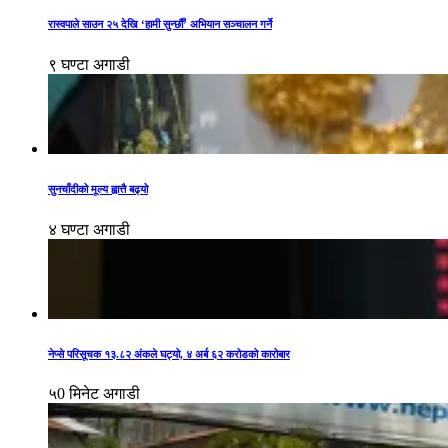
रास्वपाले साउन २५ देखि ‘हामी सुन्छौँ’ अभियान सञ्चालन गर्ने
९ घण्टा अगाडी
सुनचाँदीको मूल्य ह्वात्तै बढ्यो
४ घण्टा अगाडी
नेप्से परिसूचक १३.८२ अंकले घट्यो, ४ अर्ब ६२ करोडको कारोबार
५0 मिनेट अगाडी