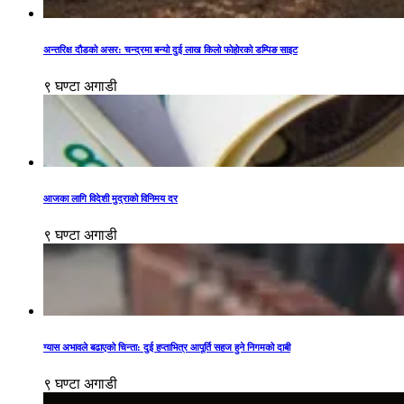
अन्तरिक्ष दौडको असर: चन्द्रमा बन्यो दुई लाख किलो फोहोरको डम्पिङ साइट
९ घण्टा अगाडी
आजका लागि विदेशी मुद्राको विनिमय दर
९ घण्टा अगाडी
ग्यास अभावले बढाएको चिन्ता: दुई हप्ताभित्र आपूर्ति सहज हुने निगमको दाबी
९ घण्टा अगाडी