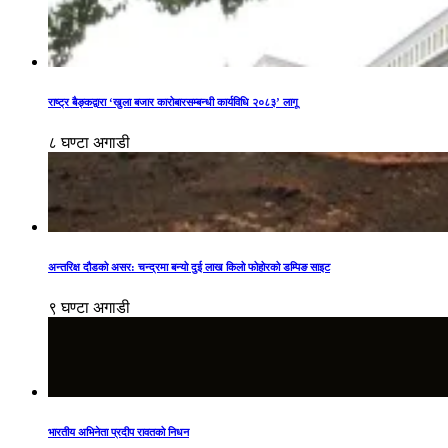
राष्ट्र बैङ्कद्वारा ‘खुला बजार कारोबारसम्बन्धी कार्यविधि २०८३’ लागू
८ घण्टा अगाडी
अन्तरिक्ष दौडको असर: चन्द्रमा बन्यो दुई लाख किलो फोहोरको डम्पिङ साइट
९ घण्टा अगाडी
भारतीय अभिनेता प्रदीप रावतको निधन