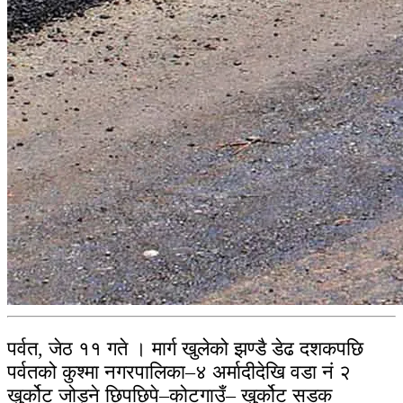
पर्वत, जेठ ११ गते । मार्ग खुलेको झण्डै डेढ दशकपछि
पर्वतको कुश्मा नगरपालिका–४ अर्मादीदेखि वडा नं २
खुर्कोट जोड्ने छिपछिपे–कोटगाउँ– खुर्कोट सडक