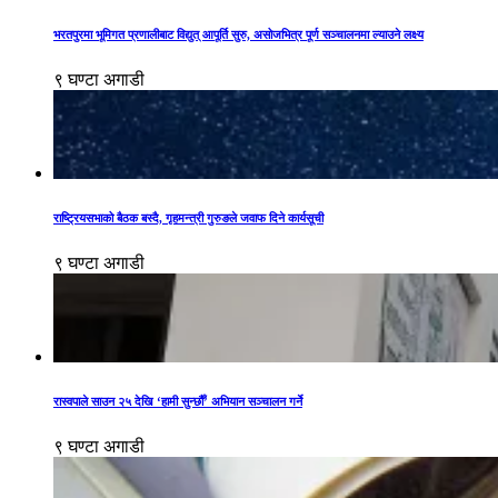
भरतपुरमा भूमिगत प्रणालीबाट विद्युत् आपूर्ति सुरु, असोजभित्र पूर्ण सञ्चालनमा ल्याउने लक्ष्य
९ घण्टा अगाडी
राष्ट्रियसभाको बैठक बस्दै, गृहमन्त्री गुरुङले जवाफ दिने कार्यसूची
९ घण्टा अगाडी
रास्वपाले साउन २५ देखि ‘हामी सुन्छौँ’ अभियान सञ्चालन गर्ने
९ घण्टा अगाडी