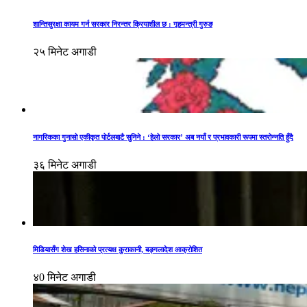
शान्तिसुरक्षा कायम गर्न सरकार निरन्तर क्रियाशील छ : गृहमन्त्री गुरुङ
२५ मिनेट अगाडी
नागरिकका गुनासो एकीकृत पोर्टलबाटै सुनिने : ‘हेलो सरकार’ अब नयाँ र प्रभावकारी रूपमा स्तरोन्नति हुँदै
३६ मिनेट अगाडी
मिडियासँग शेख हसिनाको प्रत्यक्ष कुराकानी, बङ्गलादेश आक्रोशित
४0 मिनेट अगाडी