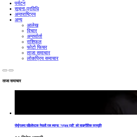
पर्यटन
सूचना-प्रविधि
अन्तराष्ट्रिय
अन्य
आलेख
विचार
अन्तर्वार्ता
राशिफल
फोटो फिचर
ताजा समाचार
लोकप्रिय समाचार
ताजा समाचार
पोर्चुगलमा पहिलोपटक नेपाली रक ब्यान्ड ‘१९७४ एडी’ को साङ्गीतिक प्रस्तुति