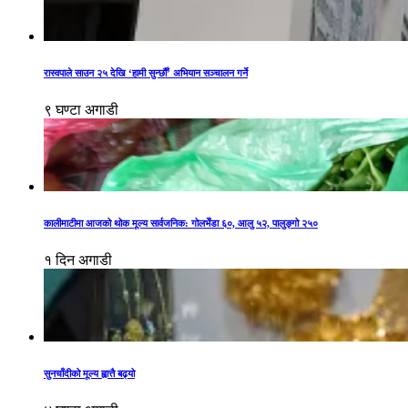
रास्वपाले साउन २५ देखि ‘हामी सुन्छौँ’ अभियान सञ्चालन गर्ने
९ घण्टा अगाडी
कालीमाटीमा आजको थोक मूल्य सार्वजनिक: गोलभेँडा ६०, आलु ५२, पालुङ्गो २५०
१ दिन अगाडी
सुनचाँदीको मूल्य ह्वात्तै बढ्यो