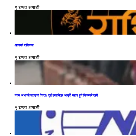
९ घण्टा अगाडी
आजको राशिफल
९ घण्टा अगाडी
ग्यास अभावले बढाएको चिन्ता: दुई हप्ताभित्र आपूर्ति सहज हुने निगमको दाबी
९ घण्टा अगाडी