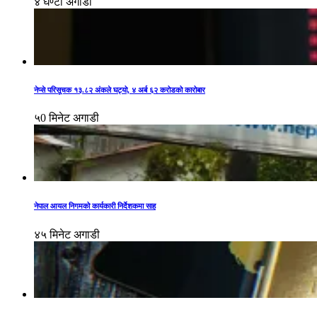
४ घण्टा अगाडी
नेप्से परिसूचक १३.८२ अंकले घट्यो, ४ अर्ब ६२ करोडको कारोबार
५0 मिनेट अगाडी
नेपाल आयल निगमको कार्यकारी निर्देशकमा साह
४५ मिनेट अगाडी