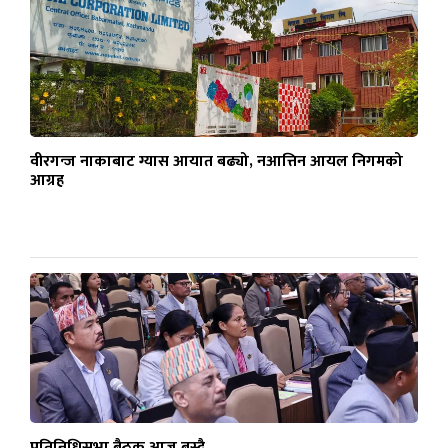
वीरगन्ज नाकाबाट ग्यास आयात बढ्यो, नआत्तिन आयल निगमको
आग्रह
प्रतिनिधिसभा बैठक आज बस्दै