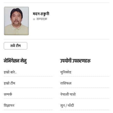
मदन ठकुरी
सम्पादक
सबै टीम
नेभिगेसन मेनु
उपयोगी उपकरणहरू
हाम्रो बारे..
युनिकोड
हाम्रो टीम
राशिफल
सम्पर्क
नेपाली पात्रो
विज्ञापन
सुन / चाँदी