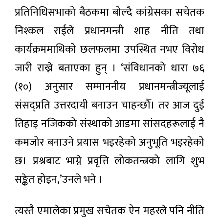
प्रोत्साहन
प्रतिनिधिसभाको बैठकमा बोल्दै कांग्रेसका सचेतक
उपहार
१७ मिनेट अगाडी
कार्यक्रमको
निश्कल राईले प्रधानमन्त्री शाह नीति तथा
पहिलो
लक्की ड्र
नेप्से
कार्यक्रममाथिको छलफलमा उपस्थित नभए विरोध
सार्वजनिक,
४.०५
एक जनाले
अंक घटे,
जारी राख्ने बताएका हुन् । ‘संविधानको धारा ७६
पाए १०
२२ मिनेट
कारोबार
अगाडी
लाख
रकम
(१०) अनुसार सम्माननीय प्रधानमन्त्रीज्यूलाई
पनि घटे
दूरसञ्चार
संसद्प्रति उत्तरदायी बनाउन चाहन्छौँ। तर आज दुई
प्राधिकरणद्वारा
सेवा
तिहाइ नजिकको संस्थाको आडमा सांसदहरूलाई नै
३७ मिनेट अगाडी
प्रदायकलाई
आठबुँदे कडा
कमजोर बनाउने प्रयास भइरहेको अनुभूति भइरहेको
निर्देशन: फोजी
१०० वर्ष
गुणस्तर सुधार
छ। प्रश्नबाट भाग्ने प्रवृत्ति लोकतन्त्रको लागि शुभ
पुरानो
र फाइभजी
ऐतिहासिक
विस्तारमा जोड
सङ्केत होइन,’उनले भने ।
७ घण्टा अगाडी
गलकोट
दरबारमा
मल्लकालीन
त्यस्तै एमालेका प्रमुख सचेतक ऐन महरले पनि नीति
लोकप्रिय
आकर्षण,