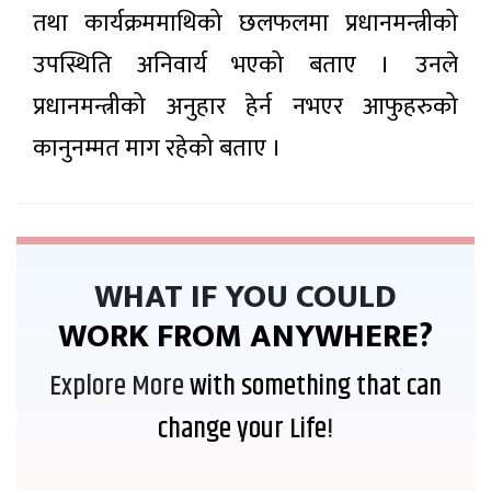
एकै वर्षमा
समाचार
तथा कार्यक्रममाथिको छलफलमा प्रधानमन्त्रीको
भित्रिए २०
हजार
उपस्थिति अनिवार्य भएको बताए । उनले
पर्यटक
देशभर
प्रधानमन्त्रीको अनुहार हेर्न नभएर आफुहरुको
वर्षाको
सम्भावना,
७ घण्टा अगाडी
कानुनम्मत माग रहेको बताए ।
सतर्कता
अपनाउन
आग्रह
दूरसञ्चार
प्राधिकरणद्वारा
सेवा
३७ मिनेट अगाडी
प्रदायकलाई
WHAT IF YOU COULD
आठबुँदे कडा
निर्देशन: फोजी
WORK FROM ANYWHERE?
वीरगन्ज
गुणस्तर सुधार
नाकाबाट
र फाइभजी
ग्यास
विस्तारमा जोड
७ घण्टा अगाडी
Explore More
with something that can
आयात
बढ्यो,
change your Life
!
नआत्तिन
नेप्से
आयल
४.०५
निगमको
अंक घटे,