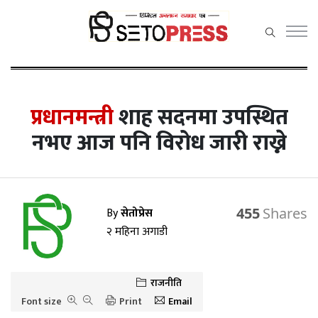
सेतोप्रेस
मेनु
प्रधानमन्त्री
शाह सदनमा उपस्थित
नभए आज पनि विरोध जारी राख्ने
समाचार
राजनीति
By
सेतोप्रेस
455
प्रदेश समाचार
२ महिना अगाडी
अर्थ/वाणिज्य
कला / मनोरञ्जन
राजनीति
Font size
Print
Email
खेलकुद़़