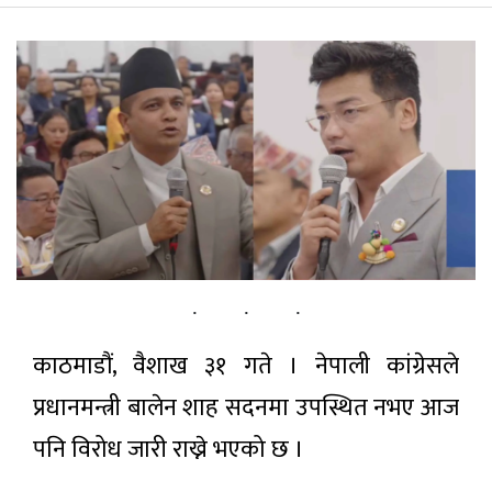
पर्यटन
सूचना-प्रविधि
अन्तराष्ट्रिय
अन्य
ताजा
समाचार
काठमाडौं, वैशाख ३१ गते । नेपाली कांग्रेसले
प्रतिनिधिसभा
बैठक सुरु
प्रधानमन्त्री बालेन शाह सदनमा उपस्थित नभए आज
(प्रत्यक्ष
१२ मिनेट अगाडी
प्रसारण)
पनि विरोध जारी राख्ने भएको छ ।
करदाता