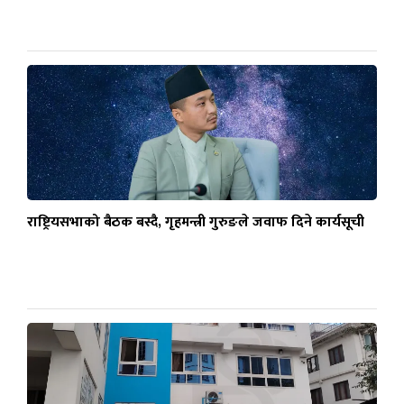
राष्ट्रियसभाको बैठक बस्दै, गृहमन्त्री गुरुङले जवाफ दिने कार्यसूची