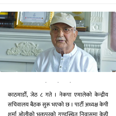
खेलकुद़़
पर्यटन
सूचना-प्रविधि
अन्तराष्ट्रिय
अन्य
ताजा
समाचार
काठमाडौँ, जेठ ८ गते । नेकपा एमालेको केन्द्रीय
पोर्चुगलमा
पहिलोपटक
सचिवालय बैठक सुरू भएको छ । पार्टी अध्यक्ष केपी
नेपाली रक
११ घण्टा अगाडी
ब्यान्ड
शर्मा ओलीको भक्तपुरको गुण्डुस्थित निवासमा केही
‘१९७४