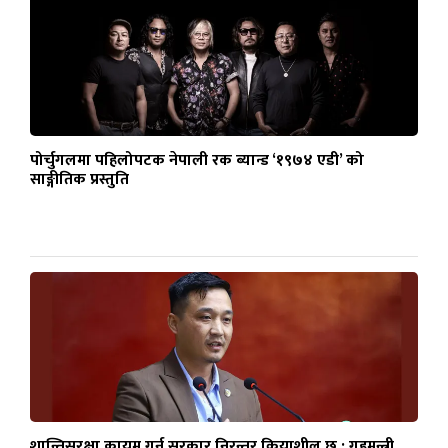
पोर्चुगलमा पहिलोपटक नेपाली रक ब्यान्ड ‘१९७४ एडी’ को
साङ्गीतिक प्रस्तुति
शान्तिसुरक्षा कायम गर्न सरकार निरन्तर क्रियाशील छ : गृहमन्त्री