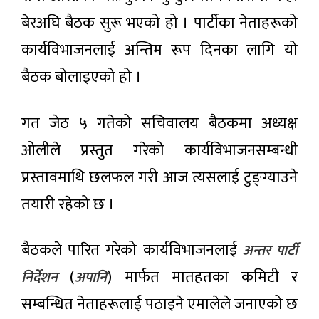
एडी’ को
बेरअघि बैठक सुरू भएको हो । पार्टीका नेताहरूको
शान्तिसुरक्षा
साङ्गीतिक
कायम गर्न
प्रस्तुति
कार्यविभाजनलाई अन्तिम रूप दिनका लागि यो
सरकार
११ घण्टा अगाडी
निरन्तर
बैठक बोलाइएको हो ।
क्रियाशील
छ : गृहमन्त्री
नागरिकका
गुरुङ
गुनासो
गत जेठ ५ गतेको सचिवालय बैठकमा अध्यक्ष
एकीकृत
११ घण्टा अगाडी
पोर्टलबाटै
ओलीले प्रस्तुत गरेको कार्यविभाजनसम्बन्धी
सुनिने :
‘हेलो
प्रस्तावमाथि छलफल गरी आज त्यसलाई टुङ्ग्याउने
मिडियासँग
सरकार’
शेख
अब नयाँ र
तयारी रहेको छ ।
हसिनाको
प्रभावकारी
११ घण्टा अगाडी
प्रत्यक्ष
रूपमा
कुराकानी,
स्तरोन्नति
बैठकले पारित गरेको कार्यविभाजनलाई
बङ्गलादेश
अन्तर पार्टी
हुँदै
नेपाल
आक्रोशित
आयल
(
) मार्फत मातहतका कमिटी र
निर्देशन
अपानि
निगमको
११ घण्टा अगाडी
कार्यकारी
सम्बन्धित नेताहरूलाई पठाइने एमालेले जनाएको छ
निर्देशकमा