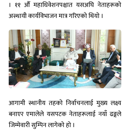
साह
। ११ औँ महाधिवेशनपश्चात यसअघि नेताहरूको
लोकप्रिय
अस्थायी कार्यविभाजन मात्र गरिएको थियो ।
समाचार
सुनचाँदीको
मूल्य ह्वात्तै
बढ्यो
१५ घण्टा अगाडी
नेपाल
आयल
निगमको
११ घण्टा अगाडी
कार्यकारी
निर्देशकमा
साह
नेप्से
आगामी स्थानीय तहको निर्वाचनलाई मुख्य लक्ष्य
परिसूचक
१३.८२
बनाएर एमालेले यसपटक नेताहरूलाई नयाँ ढङ्गले
११ घण्टा अगाडी
अंकले
घट्यो, ४
जिम्मेवारी सुम्पिन लागेको हो ।
अर्ब ६२