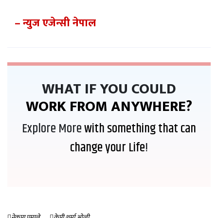
ग्वार्कोमा
करोडको
यात्रु बस
कारोबार
– न्युज एजेन्सी नेपाल
दुर्घटना
१४ घण्टा
हुँदा एक
अगाडी
जनाको
मृत्यु
मिडियासँग
शेख
हसिनाको
११ घण्टा अगाडी
WHAT IF YOU COULD
प्रत्यक्ष
कुराकानी,
WORK FROM ANYWHERE?
बङ्गलादेश
आक्रोशित
Explore More
with something that can
change your Life
!
नेकपा एमाले
केपी शर्मा ओली