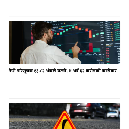
नेप्से परिसूचक १३.८२ अंकले घट्यो, ४ अर्ब ६२ करोडको कारोबार