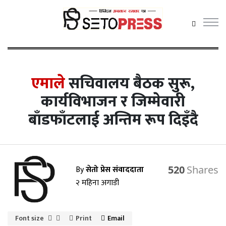
सेतोप्रेस
मेनु
एमाले
सचिवालय बैठक सुरू,
कार्यविभाजन र जिम्मेवारी
बाँडफाँटलाई अन्तिम रूप दिइँदै
समाचार
राजनीति
प्रदेश समाचार
By
सेतो प्रेस संवाददाता
520
अर्थ/वाणिज्य
२ महिना अगाडी
कला /
मनोरञ्जन
Font size
Print
Email