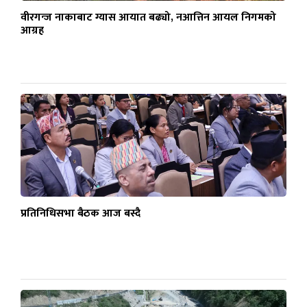
वीरगन्ज नाकाबाट ग्यास आयात बढ्यो, नआत्तिन आयल निगमको
आग्रह
प्रतिनिधिसभा बैठक आज बस्दै