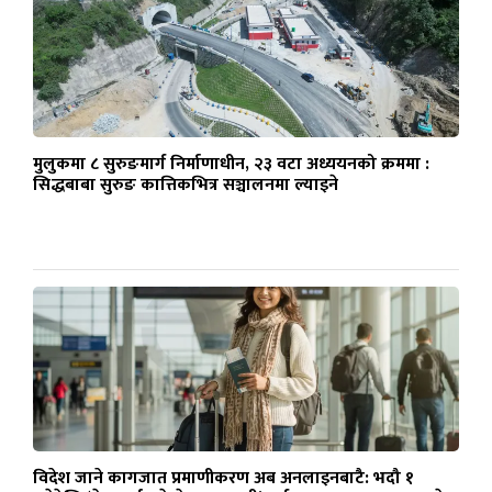
मुलुकमा ८ सुरुङमार्ग निर्माणाधीन, २३ वटा अध्ययनको क्रममा :
सिद्धबाबा सुरुङ कात्तिकभित्र सञ्चालनमा ल्याइने
विदेश जाने कागजात प्रमाणीकरण अब अनलाइनबाटै: भदौ १