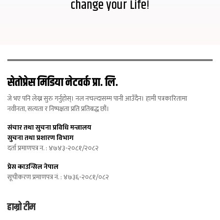
change your Life
!
सेतोप्रेस मिडिया नेटवर्क प्रा. लि.
जे भए पनि लेख्न सुरु गर्नुहोस्। नल नचल्दासम्म पानी आउँदैन। हामी पत्रकारितामा
नवीनता, सत्यता र निष्पक्षता प्रति प्रतिबद्ध छौं।
संचार तथा सुचना प्रविधि मन्त्रालय
सुचना तथा प्रशारण विभाग
दर्ता प्रमाणपत्र न. : ४७४३-२०८१/२०८२
प्रेस काउन्सिल नेपाल
सूचीकरण प्रमाणपत्र नं. : ४७३६-२०८१/०८२
हाम्रो टीम