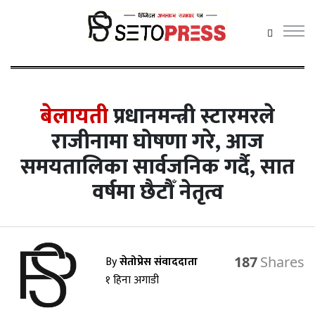
सेतोप्रेस
मेनु
बेलायती
प्रधानमन्त्री स्टारमरले
राजीनामा घोषणा गरे, आज
समयतालिका सार्वजनिक गर्दै, सात
समाचार
वर्षमा छैटौँ नेतृत्व
राजनीति
प्रदेश समाचार
अर्थ/वाणिज्य
By
सेतोप्रेस संवाददाता
187
१ हिना अगाडी
कला / मनोरञ्जन
खेलकुद़़