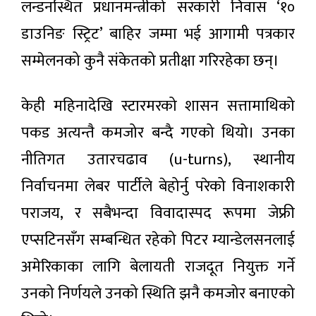
लोकप्रिय
लन्डनस्थित प्रधानमन्त्रीको सरकारी निवास ‘१०
समाचार
डाउनिङ स्ट्रिट’ बाहिर जम्मा भई आगामी पत्रकार
सम्मेलनको कुनै संकेतको प्रतीक्षा गरिरहेका छन्।
देशभर
वर्षाको
सम्भावना,
४ घण्टा अगाडी
केही महिनादेखि स्टारमरको शासन सत्तामाथिको
सतर्कता
अपनाउन
पकड अत्यन्तै कमजोर बन्दै गएको थियो। उनका
आग्रह
वीरगन्ज
नीतिगत उतारचढाव (u-turns), स्थानीय
नाकाबाट
ग्यास
३ घण्टा अगाडी
निर्वाचनमा लेबर पार्टीले बेहोर्नु परेको विनाशकारी
आयात
बढ्यो,
पराजय, र सबैभन्दा विवादास्पद रूपमा जेफ्री
नआत्तिन
विदेश जाने
आयल
एप्सटिनसँग सम्बन्धित रहेको पिटर म्यान्डेलसनलाई
कागजात
निगमको
प्रमाणीकरण
आग्रह
३ घण्टा अगाडी
अमेरिकाका लागि बेलायती राजदूत नियुक्त गर्ने
अब
अनलाइनबाटै:
उनको निर्णयले उनको स्थिति झनै कमजोर बनाएको
भदौ १
मुलुकमा ८
गतेदेखि