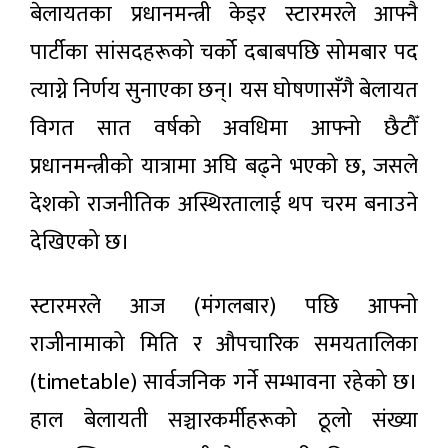
चलचित्र
बेलायतका प्रधानमन्त्री केइर स्टारमरले आफ्नै
आकर्षण,
‘झिँगेदाउ–
एकै वर्षमा
२’ को
पार्टीका सांसदहरूको चर्को दबाबपछि सोमबार पद
भित्रिए २०
३ घण्टा अगाडी
टिजर
हजार
सार्वजनिक
त्याग्ने निर्णय सुनाएका छन्। यस घोषणासँगै बेलायत
पर्यटक
राष्ट्रिय सभा
विगत सात वर्षको अवधिमा आफ्नो छैटौँ
बैठक
बुधबारसम्मका
प्रधानमन्त्रीको यात्रामा अघि बढ्ने भएको छ, जसले
३ घण्टा अगाडी
लागि स्थगित
देशको राजनीतिक अस्थिरतालाई थप चरम बनाउने
वीरगन्ज
देखिएको छ।
नाकाबाट
ग्यास
३ घण्टा अगाडी
आयात
स्टारमरले आज (मंगलबार) पछि आफ्नो
बढ्यो,
नआत्तिन
प्रतिनिधिसभा
राजीनामाको मिति र औपचारिक समयतालिका
आयल
बैठक आज
निगमको
बस्दै
(timetable) सार्वजनिक गर्ने सम्भावना रहेको छ।
आग्रह
३ घण्टा अगाडी
हाल बेलायती सञ्चारकर्मीहरूको ठूलो संख्या