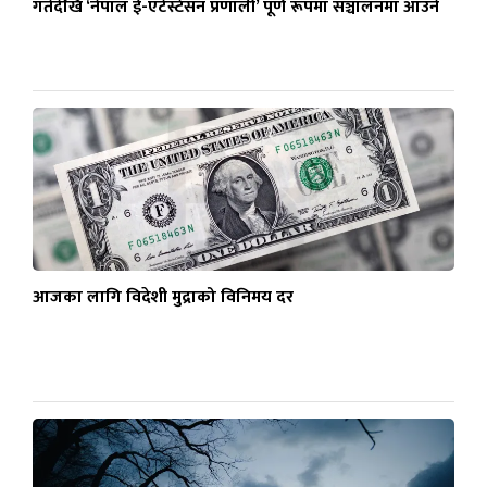
गतेदेखि ‘नेपाल ई-एटेस्टेसन प्रणाली’ पूर्ण रूपमा सञ्चालनमा आउने
आजका लागि विदेशी मुद्राको विनिमय दर