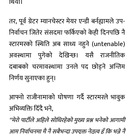
सुरुङमार्ग
थियो।
‘नेपाल ई-
निर्माणाधीन,
एटेस्टेसन
३ घण्टा अगाडी
२३ वटा
प्रणाली’ पूर्ण
अध्ययनको
रूपमा
तर, पूर्व ग्रेटर म्यानचेस्टर मेयर एन्डी बर्नह्यामले उप-
क्रममा :
सञ्चालनमा
चलचित्र
सिद्धबाबा
आउने
निर्वाचन जितेर संसदमा फर्किएको केही दिनपछि नै
‘झिँगेदाउ–
सुरुङ
२’ को
कात्तिकभित्र
३ घण्टा अगाडी
स्टारमरको स्थिति अब साध्य नहुने (untenable)
टिजर
सञ्चालनमा
सार्वजनिक
ल्याइने
अवस्थामा पुगेको देखिन्छ। यसै राजनीतिक
दबाबको चरमावस्थामा उनले पद छोड्ने अन्तिम
निर्णय सुनाएका हुन्।
आफ्नो राजीनामाको घोषणा गर्दै स्टारमरले भावुक
अभिव्यक्ति दिँदै भने,
“मेरो पार्टीले अहिले सोधिरहेको मुख्य प्रश्न भनेको आगामी
आम निर्वाचनमा मै नै सबैभन्दा उपयुक्त नेतृत्व हुँ कि भन्ने नै