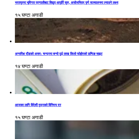
भरतपुरमा भूमिगत प्रणालीबाट विद्युत् आपूर्ति सुरु, असोजभित्र पूर्ण सञ्चालनमा ल्याउने लक्ष्य
१५ घण्टा अगाडी
अन्तरिक्ष दौडको असर: चन्द्रमा बन्यो दुई लाख किलो फोहोरको डम्पिङ साइट
१४ घण्टा अगाडी
आजका लागि विदेशी मुद्राको विनिमय दर
१५ घण्टा अगाडी