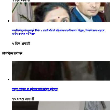
१ दिन अगाडी
मन्त्रीपरिषद्को महत्त्वपूर्ण निर्णय : लगानी बोर्डको सीईओमा याङकी उक्याव नियुक्त, विश्वविद्यालय अनुदान
आयोगमा समेत नयाँ नेतृत्व
१ दिन अगाडी
लोकप्रिय समाचार
मनसुन सक्रियः यी प्रदेशमा भारी वर्षा हुने पूर्वानुमान
१५ घण्टा अगाडी