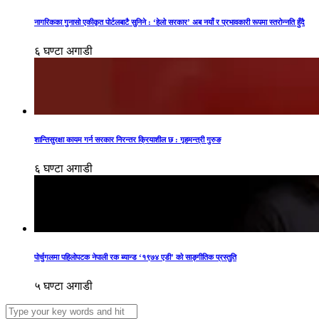
नागरिकका गुनासो एकीकृत पोर्टलबाटै सुनिने : ‘हेलो सरकार’ अब नयाँ र प्रभावकारी रूपमा स्तरोन्नति हुँदै
६ घण्टा अगाडी
शान्तिसुरक्षा कायम गर्न सरकार निरन्तर क्रियाशील छ : गृहमन्त्री गुरुङ
६ घण्टा अगाडी
पोर्चुगलमा पहिलोपटक नेपाली रक ब्यान्ड ‘१९७४ एडी’ को साङ्गीतिक प्रस्तुति
५ घण्टा अगाडी