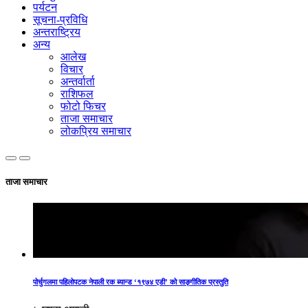
पर्यटन
सूचना-प्रविधि
अन्तराष्ट्रिय
अन्य
आलेख
विचार
अन्तर्वार्ता
राशिफल
फोटो फिचर
ताजा समाचार
लोकप्रिय समाचार
ताजा समाचार
पोर्चुगलमा पहिलोपटक नेपाली रक ब्यान्ड ‘१९७४ एडी’ को साङ्गीतिक प्रस्तुति