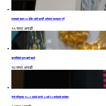
रास्वपाले साउन २५ देखि ‘हामी सुन्छौँ’ अभियान सञ्चालन गर्ने
१५ घण्टा अगाडी
सुनचाँदीको मूल्य ह्वात्तै बढ्यो
१0 घण्टा अगाडी
नेप्से परिसूचक १३.८२ अंकले घट्यो, ४ अर्ब ६२ करोडको कारोबार