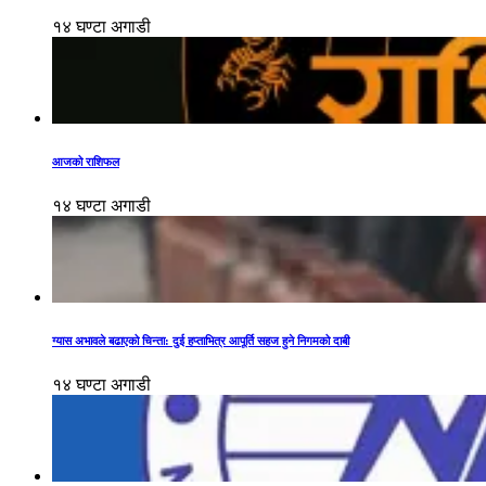
१४ घण्टा अगाडी
आजको राशिफल
१४ घण्टा अगाडी
ग्यास अभावले बढाएको चिन्ता: दुई हप्ताभित्र आपूर्ति सहज हुने निगमको दाबी
१४ घण्टा अगाडी