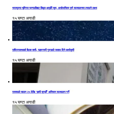
भरतपुरमा भूमिगत प्रणालीबाट विद्युत् आपूर्ति सुरु, असोजभित्र पूर्ण सञ्चालनमा ल्याउने लक्ष्य
१५ घण्टा अगाडी
राष्ट्रियसभाको बैठक बस्दै, गृहमन्त्री गुरुङले जवाफ दिने कार्यसूची
१५ घण्टा अगाडी
रास्वपाले साउन २५ देखि ‘हामी सुन्छौँ’ अभियान सञ्चालन गर्ने
१५ घण्टा अगाडी