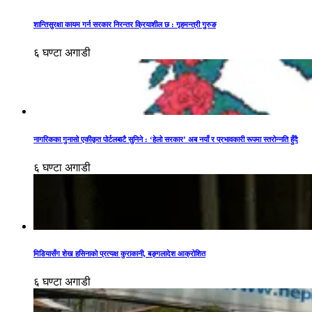
शान्तिसुरक्षा कायम गर्न सरकार निरन्तर क्रियाशील छ : गृहमन्त्री गुरुङ
६ घण्टा अगाडी
नागरिकका गुनासो एकीकृत पोर्टलबाटै सुनिने : ‘हेलो सरकार’ अब नयाँ र प्रभावकारी रूपमा स्तरोन्नति हुँदै
६ घण्टा अगाडी
मिडियासँग शेख हसिनाको प्रत्यक्ष कुराकानी, बङ्गलादेश आक्रोशित
६ घण्टा अगाडी