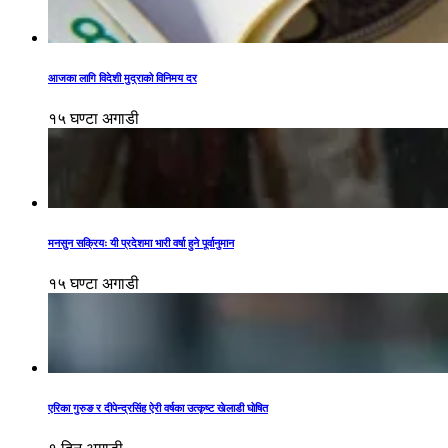
आजका लागि विदेशी मुद्राको विनिमय दर
१५ घण्टा अगाडी
मनसुन सक्रियः यी प्रदेशमा भारी वर्षा हुने पूर्वानुमान
१५ घण्टा अगाडी
एरिका गुरुङ र दीपेन्द्रसिंह ऐरी वर्षका उत्कृष्ट खेलाडी घोषित