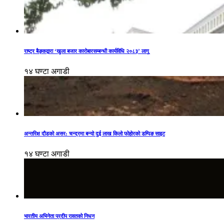
राष्ट्र बैङ्कद्वारा ‘खुला बजार कारोबारसम्बन्धी कार्यविधि २०८३’ लागू
१४ घण्टा अगाडी
अन्तरिक्ष दौडको असर: चन्द्रमा बन्यो दुई लाख किलो फोहोरको डम्पिङ साइट
१४ घण्टा अगाडी
भारतीय अभिनेता प्रदीप रावतको निधन