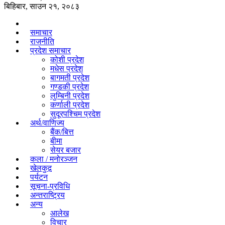
बिहिबार, साउन २१, २०८३
समाचार
राजनीति
प्रदेश समाचार
कोशी प्रदेश
मधेस प्रदेश
बागमती प्रदेश
गण्डकी प्रदेश
लुम्बिनी प्रदेश
कर्णाली प्रदेश
सुदूरपश्चिम प्रदेश
अर्थ/वाणिज्य
बैंक/बित्त
बीमा
सेयर बजार
कला / मनोरञ्जन
खेलकुद़़
पर्यटन
सूचना-प्रविधि
अन्तराष्ट्रिय
अन्य
आलेख
विचार