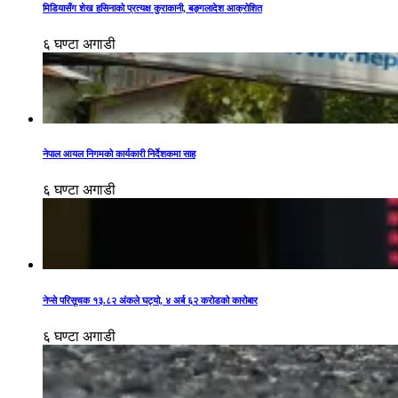
मिडियासँग शेख हसिनाको प्रत्यक्ष कुराकानी, बङ्गलादेश आक्रोशित
६ घण्टा अगाडी
नेपाल आयल निगमको कार्यकारी निर्देशकमा साह
६ घण्टा अगाडी
नेप्से परिसूचक १३.८२ अंकले घट्यो, ४ अर्ब ६२ करोडको कारोबार
६ घण्टा अगाडी