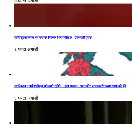
५ घण्टा अगाडी
शान्तिसुरक्षा कायम गर्न सरकार निरन्तर क्रियाशील छ : गृहमन्त्री गुरुङ
६ घण्टा अगाडी
नागरिकका गुनासो एकीकृत पोर्टलबाटै सुनिने : ‘हेलो सरकार’ अब नयाँ र प्रभावकारी रूपमा स्तरोन्नति हुँदै
६ घण्टा अगाडी