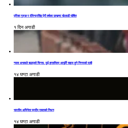
एरिका गुरुङ र दीपेन्द्रसिंह ऐरी वर्षका उत्कृष्ट खेलाडी घोषित
१ दिन अगाडी
ग्यास अभावले बढाएको चिन्ता: दुई हप्ताभित्र आपूर्ति सहज हुने निगमको दाबी
१४ घण्टा अगाडी
भारतीय अभिनेता प्रदीप रावतको निधन
१४ घण्टा अगाडी