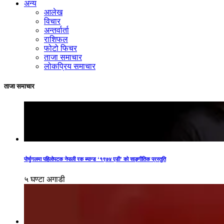
अन्य
आलेख
विचार
अन्तर्वार्ता
राशिफल
फोटो फिचर
ताजा समाचार
लोकप्रिय समाचार
ताजा समाचार
पोर्चुगलमा पहिलोपटक नेपाली रक ब्यान्ड ‘१९७४ एडी’ को साङ्गीतिक प्रस्तुति
५ घण्टा अगाडी