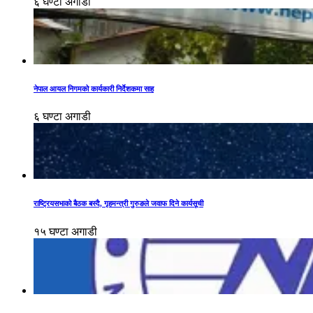
६ घण्टा अगाडी
नेपाल आयल निगमको कार्यकारी निर्देशकमा साह
६ घण्टा अगाडी
राष्ट्रियसभाको बैठक बस्दै, गृहमन्त्री गुरुङले जवाफ दिने कार्यसूची
१५ घण्टा अगाडी